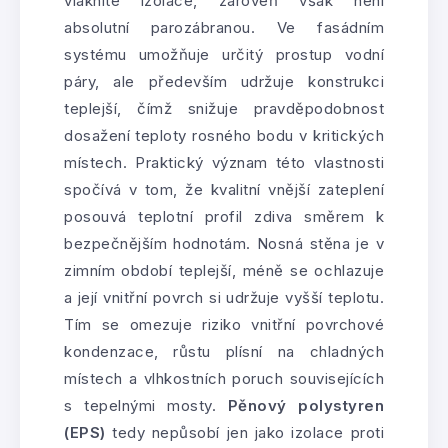
vláknité izolace, zároveň však není
absolutní parozábranou. Ve fasádním
systému umožňuje určitý prostup vodní
páry, ale především udržuje konstrukci
teplejší, čímž snižuje pravděpodobnost
dosažení teploty rosného bodu v kritických
místech. Praktický význam této vlastnosti
spočívá v tom, že kvalitní vnější zateplení
posouvá teplotní profil zdiva směrem k
bezpečnějším hodnotám. Nosná stěna je v
zimním období teplejší, méně se ochlazuje
a její vnitřní povrch si udržuje vyšší teplotu.
Tím se omezuje riziko vnitřní povrchové
kondenzace, růstu plísní na chladných
místech a vlhkostních poruch souvisejících
s tepelnými mosty.
Pěnový polystyren
(EPS)
tedy nepůsobí jen jako izolace proti