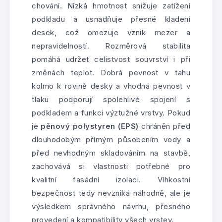
chování. Nízká hmotnost snižuje zatížení
podkladu a usnadňuje přesné kladení
desek, což omezuje vznik mezer a
nepravidelností. Rozměrová stabilita
pomáhá udržet celistvost souvrství i při
změnách teplot. Dobrá pevnost v tahu
kolmo k rovině desky a vhodná pevnost v
tlaku podporují spolehlivé spojení s
podkladem a funkci výztužné vrstvy. Pokud
je
pěnový polystyren (EPS)
chráněn před
dlouhodobým přímým působením vody a
před nevhodným skladováním na stavbě,
zachovává si vlastnosti potřebné pro
kvalitní fasádní izolaci. Vlhkostní
bezpečnost tedy nevzniká náhodně, ale je
výsledkem správného návrhu, přesného
provedení a kompatibility všech vrstev.