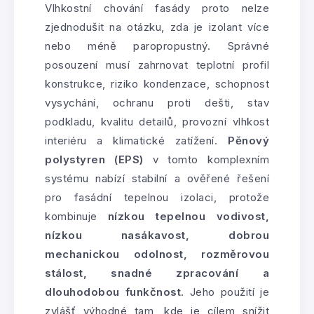
Vlhkostní chování fasády proto nelze
zjednodušit na otázku, zda je izolant více
nebo méně paropropustný. Správné
posouzení musí zahrnovat teplotní profil
konstrukce, riziko kondenzace, schopnost
vysychání, ochranu proti dešti, stav
podkladu, kvalitu detailů, provozní vlhkost
interiéru a klimatické zatížení.
Pěnový
polystyren (EPS)
v tomto komplexním
systému nabízí stabilní a ověřené řešení
pro fasádní tepelnou izolaci, protože
kombinuje
nízkou tepelnou vodivost,
nízkou nasákavost, dobrou
mechanickou odolnost, rozměrovou
stálost, snadné zpracování a
dlouhodobou funkčnost
. Jeho použití je
zvlášť výhodné tam, kde je cílem snížit