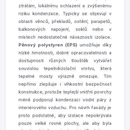
ztrátám, lokálnímu ochlazení a zvýšenému
riziku kondenzace. Typicky se objevují v
oblasti věnců, překladů, ostění, parapetů,
balkonových napojení, soklů nebo v
místech nedostatečné návaznosti izolace.
Pěnový polystyren (EPS)
umožňuje díky
nízké hmotnosti, dobré opracovatelnosti a
dostupnosti různých tlouštěk vytvářet
souvislou tepelněizolační vrstvu, která
tepelné mosty výrazně omezuje. Tím
nepřímo zlepšuje i vlhkostní bezpečnost
konstrukce, protože teplejší vnitřní povrchy
méně podporují kondenzaci vodní páry z
interiérového vzduchu. Pro návrh fasády je
proto podstatné, aby izolace nepokrývala
pouze velké rovné plochy, ale aby byla