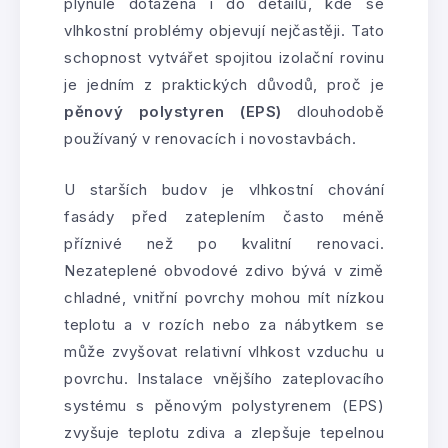
plynule dotažena i do detailů, kde se
vlhkostní problémy objevují nejčastěji. Tato
schopnost vytvářet spojitou izolační rovinu
je jedním z praktických důvodů, proč je
pěnový polystyren (EPS)
dlouhodobě
používaný v renovacích i novostavbách.
U starších budov je vlhkostní chování
fasády před zateplením často méně
příznivé než po kvalitní renovaci.
Nezateplené obvodové zdivo bývá v zimě
chladné, vnitřní povrchy mohou mít nízkou
teplotu a v rozích nebo za nábytkem se
může zvyšovat relativní vlhkost vzduchu u
povrchu. Instalace vnějšího zateplovacího
systému s pěnovým polystyrenem (EPS)
zvyšuje teplotu zdiva a zlepšuje tepelnou