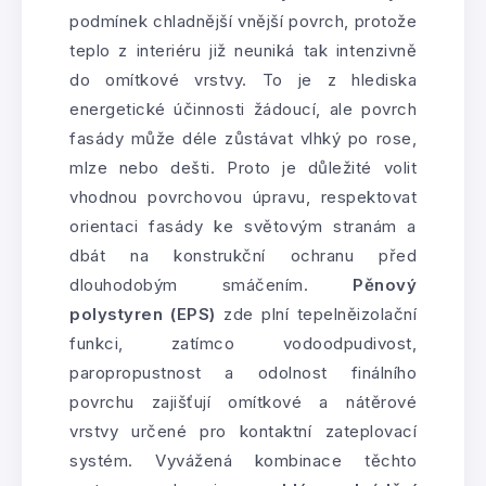
podmínek chladnější vnější povrch, protože
teplo z interiéru již neuniká tak intenzivně
do omítkové vrstvy. To je z hlediska
energetické účinnosti žádoucí, ale povrch
fasády může déle zůstávat vlhký po rose,
mlze nebo dešti. Proto je důležité volit
vhodnou povrchovou úpravu, respektovat
orientaci fasády ke světovým stranám a
dbát na konstrukční ochranu před
dlouhodobým smáčením.
Pěnový
polystyren (EPS)
zde plní tepelněizolační
funkci, zatímco vodoodpudivost,
paropropustnost a odolnost finálního
povrchu zajišťují omítkové a nátěrové
vrstvy určené pro kontaktní zateplovací
systém. Vyvážená kombinace těchto