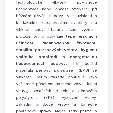
technologické vlhkosti, povrchové
kondenzace nebo vlhkosti vznikající při
běžném užívání budovy. V souvislosti s
kontaktními zateplovacími systémy má
vlhkostní chování fasády zásadní význam,
protože přímo ovlivňuje
tepelněizolační
účinnost, dlouhodobou životnost,
stabilitu povrchových vrstev, hygienu
vnitřního prostředí a energetickou
hospodárnost budovy
. Při použití
materiálu
pěnový polystyren (EPS)
se
vlhkostní režim fasády posuzuje jako
vzájemné působení nosného zdiva, lepicí
vrstvy, izolačních desek z pěnového
polystyrenu (EPS), výztužné vrstvy,
základní omítkové vrstvy a konečné
povrchové úpravy. Nejde tedy pouze o