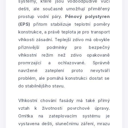
systémy, které jsou vodoodpudivé vůči
dešti, ale současně umožňují přiměřený
prostup vodní páry.
Pěnový polystyren
(EPS)
přitom stabilizuje teplotní poměry
konstrukce, a právě teplota je pro transport
vlhkosti zásadní. Teplejší zdivo má obvykle
příznivější podmínky pro bezpečný
vlhkostní režim než zdivo opakovaně
promrzající a ochlazované. Správně
navržené zateplení proto nevytváří
problém, ale pomáhá konstrukci dostat se
do stabilnějšího stavu.
Vlhkostní chování fasády má také přímý
vztah k životnosti povrchové úpravy.
Omítka na zateplovacím systému je
vystavena dešti, slunečnímu záření, mrazu