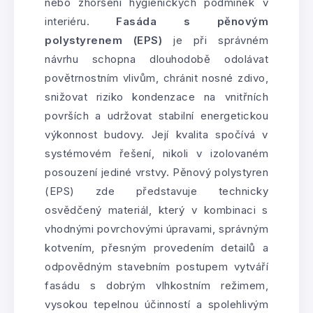
nebo zhoršení hygienických podmínek v
interiéru.
Fasáda s pěnovým
polystyrenem (EPS)
je při správném
návrhu schopna dlouhodobě odolávat
povětrnostním vlivům, chránit nosné zdivo,
snižovat riziko kondenzace na vnitřních
površích a udržovat stabilní energetickou
výkonnost budovy. Její kvalita spočívá v
systémovém řešení, nikoli v izolovaném
posouzení jediné vrstvy. Pěnový polystyren
(EPS) zde představuje technicky
osvědčený materiál, který v kombinaci s
vhodnými povrchovými úpravami, správným
kotvením, přesným provedením detailů a
odpovědným stavebním postupem vytváří
fasádu s dobrým vlhkostním režimem,
vysokou tepelnou účinností a spolehlivým