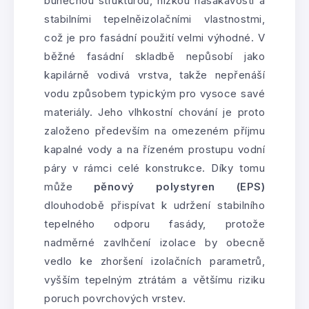
buněčnou strukturou, nízkou nasákavostí a
stabilními tepelněizolačními vlastnostmi,
což je pro fasádní použití velmi výhodné. V
běžné fasádní skladbě nepůsobí jako
kapilárně vodivá vrstva, takže nepřenáší
vodu způsobem typickým pro vysoce savé
materiály. Jeho vlhkostní chování je proto
založeno především na omezeném příjmu
kapalné vody a na řízeném prostupu vodní
páry v rámci celé konstrukce. Díky tomu
může
pěnový polystyren (EPS)
dlouhodobě přispívat k udržení stabilního
tepelného odporu fasády, protože
nadměrné zavlhčení izolace by obecně
vedlo ke zhoršení izolačních parametrů,
vyšším tepelným ztrátám a většímu riziku
poruch povrchových vrstev.