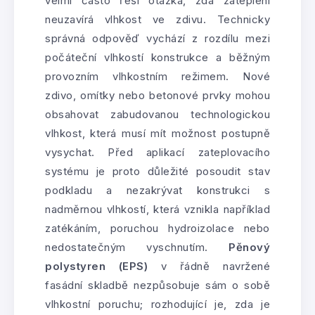
velmi často řeší otázka, zda zateplení
neuzavírá vlhkost ve zdivu. Technicky
správná odpověď vychází z rozdílu mezi
počáteční vlhkostí konstrukce a běžným
provozním vlhkostním režimem. Nové
zdivo, omítky nebo betonové prvky mohou
obsahovat zabudovanou technologickou
vlhkost, která musí mít možnost postupně
vysychat. Před aplikací zateplovacího
systému je proto důležité posoudit stav
podkladu a nezakrývat konstrukci s
nadměrnou vlhkostí, která vznikla například
zatékáním, poruchou hydroizolace nebo
nedostatečným vyschnutím.
Pěnový
polystyren (EPS)
v řádně navržené
fasádní skladbě nezpůsobuje sám o sobě
vlhkostní poruchu; rozhodující je, zda je