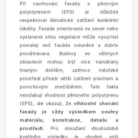
Při navrhování fasády s pěnovým
polystyrenem (EPS) je důležité
respektovat klimatické zatížení konkrétní
lokality. Fasáda orientovaná na sever nebo
vystavená stínu vegetace může vysychat
pomaleji než fasáda osluněná a dobře
provětrávaná. Budovy ve větrných
oblastech mohou být více namáhány
hnaným deštěm, zatímco městské
prostředí přináší větší zatížení prachem a
povrchovým znečištěním. Tato fakta
neoslabují vhodnost pěnového polystyrenu
(EPS), ale ukazují, že
vlhkostní chování
fasády je vždy výsledkem souhry
materiálu, konstrukce, detailu a
prostředí
. Pro dosažení dlouhodobě
kvalitního výsledku je vhodné volit