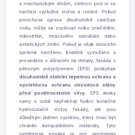
a mechanickým vlivům, zatímco pod ní se
nachází výztužná vrstva a izolant. Pokud
povrchová úprava dlouhodobě zadržuje
vodu, může se zvyšovat riziko znečištění,
mikrotrhlin, mrazového namáhání nebo
estetických změn. Pokud je však souvrství
správně navrženo, kvalitně vyztuženo a
provedeno s důrazem na detaily, fasáda s
pěnovým polystyrenem (EPS) poskytuje
dlouhodobě stabilní tepelnou ochranu a
spolehlivou ochranu obvodové stěny
před povětrnostními vlivy
. EPS desky
samy o sobě nepřebírají funkci konečné
hydroizolační vrstvy fasády, ale jsou
důležitým jádrem systému, který musí být
chráněn kompatibilními materiály. Tato
systémová povaha je pro pochopení