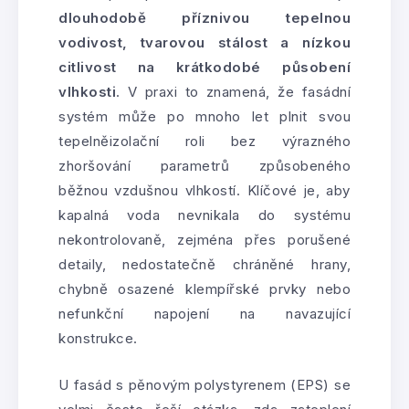
dlouhodobě příznivou tepelnou
vodivost, tvarovou stálost a nízkou
citlivost na krátkodobé působení
vlhkosti
. V praxi to znamená, že fasádní
systém může po mnoho let plnit svou
tepelněizolační roli bez výrazného
zhoršování parametrů způsobeného
běžnou vzdušnou vlhkostí. Klíčové je, aby
kapalná voda nevnikala do systému
nekontrolovaně, zejména přes porušené
detaily, nedostatečně chráněné hrany,
chybně osazené klempířské prvky nebo
nefunkční napojení na navazující
konstrukce.
U fasád s pěnovým polystyrenem (EPS) se