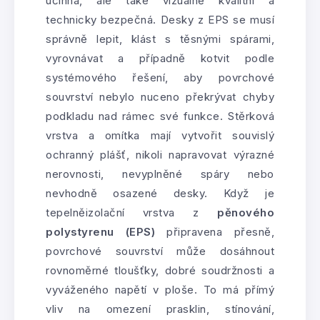
účinná, ale také vizuálně kvalitní a
technicky bezpečná. Desky z EPS se musí
správně lepit, klást s těsnými spárami,
vyrovnávat a případně kotvit podle
systémového řešení, aby povrchové
souvrství nebylo nuceno překrývat chyby
podkladu nad rámec své funkce. Stěrková
vrstva a omítka mají vytvořit souvislý
ochranný plášť, nikoli napravovat výrazné
nerovnosti, nevyplněné spáry nebo
nevhodně osazené desky. Když je
tepelněizolační vrstva z
pěnového
polystyrenu (EPS)
připravena přesně,
povrchové souvrství může dosáhnout
rovnoměrné tloušťky, dobré soudržnosti a
vyváženého napětí v ploše. To má přímý
vliv na omezení prasklin, stínování,