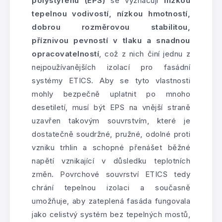
polystyrenu (EPS)
se vyznačují
nízkou
tepelnou vodivostí, nízkou hmotností,
dobrou rozměrovou stabilitou,
příznivou pevností v tlaku a snadnou
opracovatelností
, což z nich činí jednu z
nejpoužívanějších izolací pro fasádní
systémy ETICS. Aby se tyto vlastnosti
mohly bezpečně uplatnit po mnoho
desetiletí, musí být EPS na vnější straně
uzavřen takovým souvrstvím, které je
dostatečně soudržné, pružné, odolné proti
vzniku trhlin a schopné přenášet běžné
napětí vznikající v důsledku teplotních
změn. Povrchové souvrství ETICS tedy
chrání tepelnou izolaci a současně
umožňuje, aby zateplená fasáda fungovala
jako celistvý systém bez tepelných mostů,