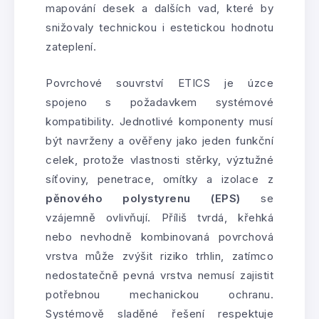
mapování desek a dalších vad, které by
snižovaly technickou i estetickou hodnotu
zateplení.
Povrchové souvrství ETICS je úzce
spojeno s požadavkem systémové
kompatibility. Jednotlivé komponenty musí
být navrženy a ověřeny jako jeden funkční
celek, protože vlastnosti stěrky, výztužné
síťoviny, penetrace, omítky a izolace z
pěnového polystyrenu (EPS)
se
vzájemně ovlivňují. Příliš tvrdá, křehká
nebo nevhodně kombinovaná povrchová
vrstva může zvýšit riziko trhlin, zatímco
nedostatečně pevná vrstva nemusí zajistit
potřebnou mechanickou ochranu.
Systémově sladěné řešení respektuje