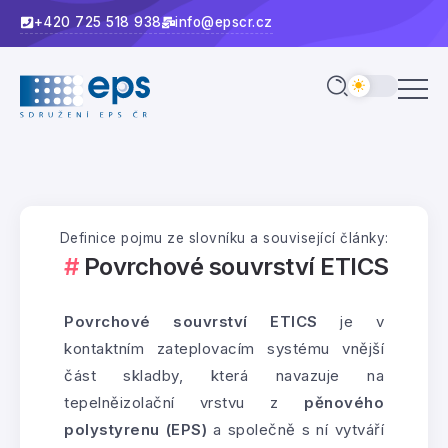
+420 725 518 938
info@epscr.cz
Definice pojmu ze slovníku a související články:
Povrchové souvrství ETICS
Povrchové souvrství ETICS
je v
kontaktním zateplovacím systému vnější
část skladby, která navazuje na
tepelněizolační vrstvu z
pěnového
polystyrenu (EPS)
a společně s ní vytváří