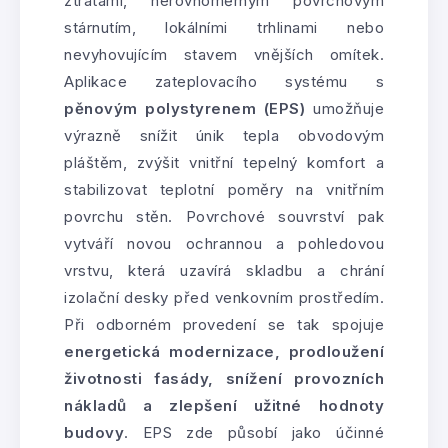
ztrátami, nerovnoměrným povrchovým
stárnutím, lokálními trhlinami nebo
nevyhovujícím stavem vnějších omítek.
Aplikace zateplovacího systému s
pěnovým polystyrenem (EPS)
umožňuje
výrazně snížit únik tepla obvodovým
pláštěm, zvýšit vnitřní tepelný komfort a
stabilizovat teplotní poměry na vnitřním
povrchu stěn. Povrchové souvrství pak
vytváří novou ochrannou a pohledovou
vrstvu, která uzavírá skladbu a chrání
izolační desky před venkovním prostředím.
Při odborném provedení se tak spojuje
energetická modernizace, prodloužení
životnosti fasády, snížení provozních
nákladů a zlepšení užitné hodnoty
budovy
. EPS zde působí jako účinné