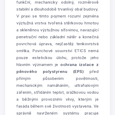
funkční, mechanicky odolný, rozměrově
stabilní a dlouhodobě trvanlivý obal budovy.
V praxi se tímto pojmem rozumí zejména
výztužná vrstva tvořená stěrkovou hmotou
a skleněnou výztužnou síťovinou, navazující
penetrační nebo základní nátěr a konečná
povrchová úprava, nejčastěji tenkovrstvá
omítka. Povrchové souvrství ETICS nemá
pouze estetickou úlohu, protože jeho
hlavním významem je
ochrana izolace z
pěnového polystyrenu (EPS)
před
přímým působením povětrnosti,
mechanickým namáháním, ultrafialovým
zářením, střídáním teplot, srážkovou vodou
a běžnými provozními vlivy, kterým je
fasáda během své životnosti vystavena. Ve
správně navrženém systému pracuje