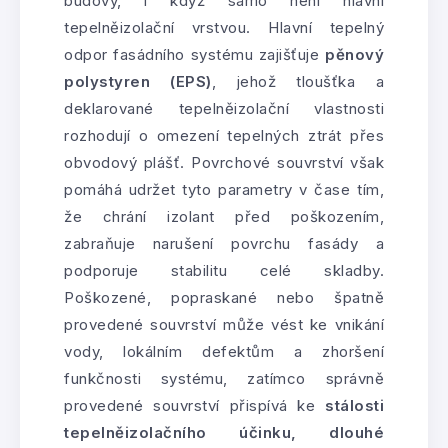
budovy, i když samo není hlavní
tepelněizolační vrstvou. Hlavní tepelný
odpor fasádního systému zajišťuje
pěnový
polystyren (EPS)
, jehož tloušťka a
deklarované tepelněizolační vlastnosti
rozhodují o omezení tepelných ztrát přes
obvodový plášť. Povrchové souvrství však
pomáhá udržet tyto parametry v čase tím,
že chrání izolant před poškozením,
zabraňuje narušení povrchu fasády a
podporuje stabilitu celé skladby.
Poškozené, popraskané nebo špatně
provedené souvrství může vést ke vnikání
vody, lokálním defektům a zhoršení
funkčnosti systému, zatímco správně
provedené souvrství přispívá ke
stálosti
tepelněizolačního účinku, dlouhé