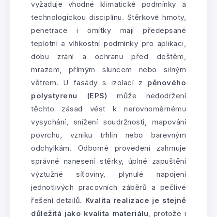
vyžaduje vhodné klimatické podmínky a
technologickou disciplínu. Stěrkové hmoty,
penetrace i omítky mají předepsané
teplotní a vlhkostní podmínky pro aplikaci,
dobu zrání a ochranu před deštěm,
mrazem, přímým sluncem nebo silným
větrem. U fasády s izolací z
pěnového
polystyrenu (EPS)
může nedodržení
těchto zásad vést k nerovnoměrnému
vysychání, snížení soudržnosti, mapování
povrchu, vzniku trhlin nebo barevným
odchylkám. Odborné provedení zahrnuje
správné nanesení stěrky, úplné zapuštění
výztužné síťoviny, plynulé napojení
jednotlivých pracovních záběrů a pečlivé
řešení detailů.
Kvalita realizace je stejně
důležitá jako kvalita materiálu
, protože i