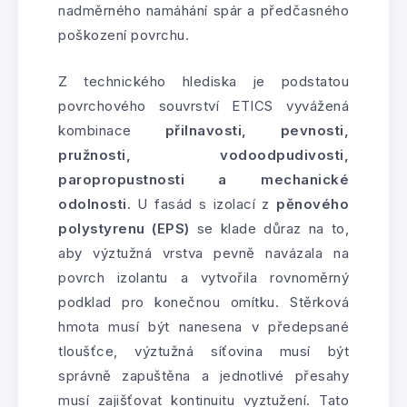
nadměrného namáhání spár a předčasného
poškození povrchu.
Z technického hlediska je podstatou
povrchového souvrství ETICS vyvážená
kombinace
přilnavosti, pevnosti,
pružnosti, vodoodpudivosti,
paropropustnosti a mechanické
odolnosti
. U fasád s izolací z
pěnového
polystyrenu (EPS)
se klade důraz na to,
aby výztužná vrstva pevně navázala na
povrch izolantu a vytvořila rovnoměrný
podklad pro konečnou omítku. Stěrková
hmota musí být nanesena v předepsané
tloušťce, výztužná síťovina musí být
správně zapuštěna a jednotlivé přesahy
musí zajišťovat kontinuitu vyztužení. Tato