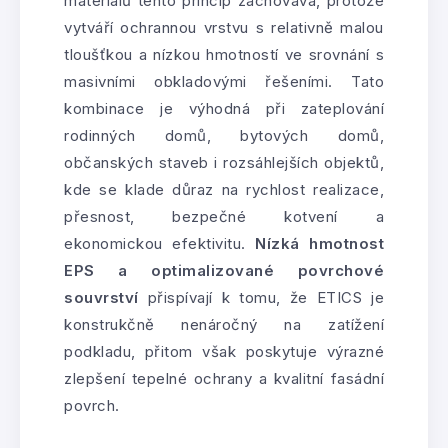
materiálů tento princip zachovává, protože
vytváří ochrannou vrstvu s relativně malou
tloušťkou a nízkou hmotností ve srovnání s
masivními obkladovými řešeními. Tato
kombinace je výhodná při zateplování
rodinných domů, bytových domů,
občanských staveb i rozsáhlejších objektů,
kde se klade důraz na rychlost realizace,
přesnost, bezpečné kotvení a
ekonomickou efektivitu.
Nízká hmotnost
EPS a optimalizované povrchové
souvrství
přispívají k tomu, že ETICS je
konstrukčně nenáročný na zatížení
podkladu, přitom však poskytuje výrazné
zlepšení tepelné ochrany a kvalitní fasádní
povrch.