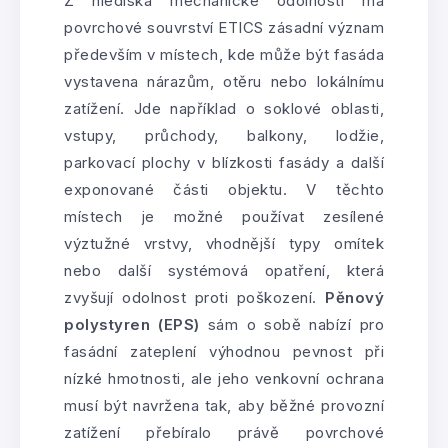
Z hlediska mechanické odolnosti má
povrchové souvrství ETICS zásadní význam
především v místech, kde může být fasáda
vystavena nárazům, otěru nebo lokálnímu
zatížení. Jde například o soklové oblasti,
vstupy, průchody, balkony, lodžie,
parkovací plochy v blízkosti fasády a další
exponované části objektu. V těchto
místech je možné používat zesílené
výztužné vrstvy, vhodnější typy omítek
nebo další systémová opatření, která
zvyšují odolnost proti poškození.
Pěnový
polystyren (EPS)
sám o sobě nabízí pro
fasádní zateplení výhodnou pevnost při
nízké hmotnosti, ale jeho venkovní ochrana
musí být navržena tak, aby běžné provozní
zatížení přebíralo právě povrchové