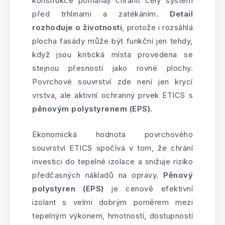
konstrukce pomáhají chránit celý systém
před trhlinami a zatékáním.
Detail
rozhoduje o životnosti
, protože i rozsáhlá
plocha fasády může být funkční jen tehdy,
když jsou kritická místa provedena se
stejnou přesností jako rovné plochy.
Povrchové souvrství zde není jen krycí
vrstva, ale aktivní ochranný prvek ETICS s
pěnovým polystyrenem (EPS)
.
Ekonomická hodnota povrchového
souvrství ETICS spočívá v tom, že chrání
investici do tepelné izolace a snižuje riziko
předčasných nákladů na opravy.
Pěnový
polystyren (EPS)
je cenově efektivní
izolant s velmi dobrým poměrem mezi
tepelným výkonem, hmotností, dostupností