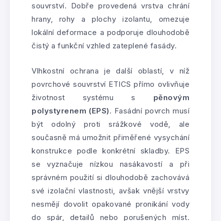
souvrství. Dobře provedená vrstva chrání
hrany, rohy a plochy izolantu, omezuje
lokální deformace a podporuje dlouhodobě
čistý a funkční vzhled zateplené fasády.
Vlhkostní ochrana je další oblastí, v níž
povrchové souvrství ETICS přímo ovlivňuje
životnost systému s
pěnovým
polystyrenem (EPS)
. Fasádní povrch musí
být odolný proti srážkové vodě, ale
současně má umožnit přiměřené vysychání
konstrukce podle konkrétní skladby. EPS
se vyznačuje nízkou nasákavostí a při
správném použití si dlouhodobě zachovává
své izolační vlastnosti, avšak vnější vrstvy
nesmějí dovolit opakované pronikání vody
do spár, detailů nebo porušených míst.