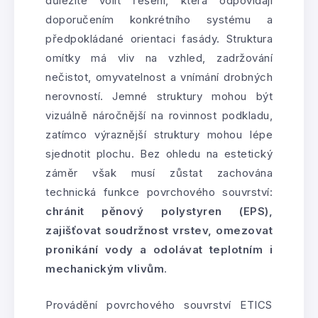
důležité volit řešení, která odpovídají
doporučením konkrétního systému a
předpokládané orientaci fasády. Struktura
omítky má vliv na vzhled, zadržování
nečistot, omyvatelnost a vnímání drobných
nerovností. Jemné struktury mohou být
vizuálně náročnější na rovinnost podkladu,
zatímco výraznější struktury mohou lépe
sjednotit plochu. Bez ohledu na estetický
záměr však musí zůstat zachována
technická funkce povrchového souvrství:
chránit pěnový polystyren (EPS),
zajišťovat soudržnost vrstev, omezovat
pronikání vody a odolávat teplotním i
mechanickým vlivům
.
Provádění povrchového souvrství ETICS