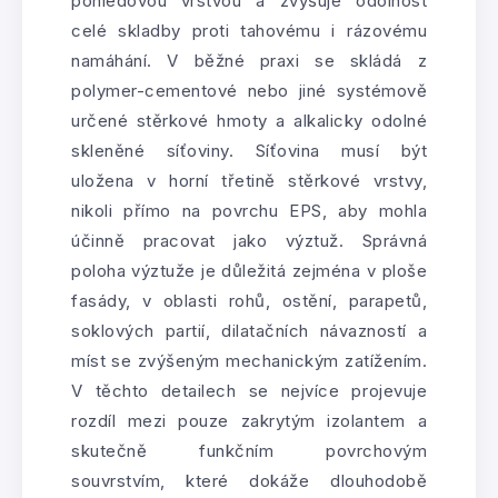
pohledovou vrstvou a zvyšuje odolnost
celé skladby proti tahovému i rázovému
namáhání. V běžné praxi se skládá z
polymer-cementové nebo jiné systémově
určené stěrkové hmoty a alkalicky odolné
skleněné síťoviny. Síťovina musí být
uložena v horní třetině stěrkové vrstvy,
nikoli přímo na povrchu EPS, aby mohla
účinně pracovat jako výztuž. Správná
poloha výztuže je důležitá zejména v ploše
fasády, v oblasti rohů, ostění, parapetů,
soklových partií, dilatačních návazností a
míst se zvýšeným mechanickým zatížením.
V těchto detailech se nejvíce projevuje
rozdíl mezi pouze zakrytým izolantem a
skutečně funkčním povrchovým
souvrstvím, které dokáže dlouhodobě