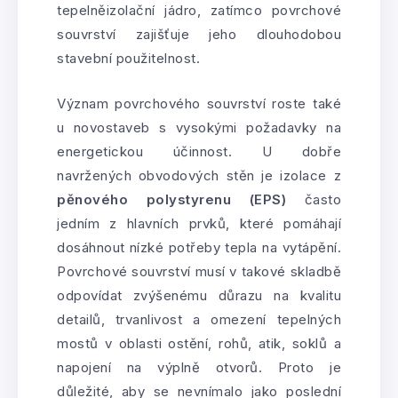
tepelněizolační jádro, zatímco povrchové
souvrství zajišťuje jeho dlouhodobou
stavební použitelnost.
Význam povrchového souvrství roste také
u novostaveb s vysokými požadavky na
energetickou účinnost. U dobře
navržených obvodových stěn je izolace z
pěnového polystyrenu (EPS)
často
jedním z hlavních prvků, které pomáhají
dosáhnout nízké potřeby tepla na vytápění.
Povrchové souvrství musí v takové skladbě
odpovídat zvýšenému důrazu na kvalitu
detailů, trvanlivost a omezení tepelných
mostů v oblasti ostění, rohů, atik, soklů a
napojení na výplně otvorů. Proto je
důležité, aby se nevnímalo jako poslední