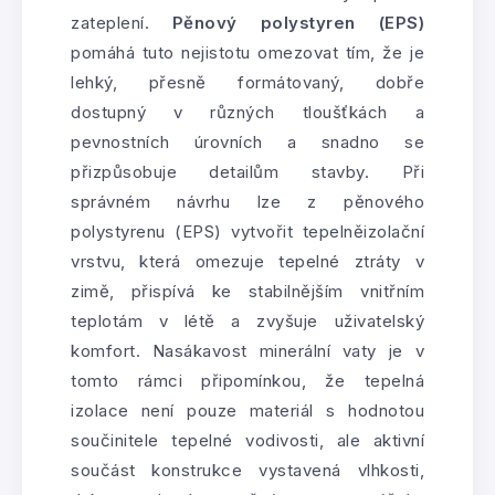
zateplení.
Pěnový polystyren (EPS)
pomáhá tuto nejistotu omezovat tím, že je
lehký, přesně formátovaný, dobře
dostupný v různých tloušťkách a
pevnostních úrovních a snadno se
přizpůsobuje detailům stavby. Při
správném návrhu lze z pěnového
polystyrenu (EPS) vytvořit tepelněizolační
vrstvu, která omezuje tepelné ztráty v
zimě, přispívá ke stabilnějším vnitřním
teplotám v létě a zvyšuje uživatelský
komfort. Nasákavost minerální vaty je v
tomto rámci připomínkou, že tepelná
izolace není pouze materiál s hodnotou
součinitele tepelné vodivosti, ale aktivní
součást konstrukce vystavená vlhkosti,