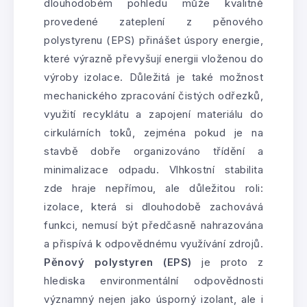
dlouhodobém pohledu může kvalitně
provedené zateplení z pěnového
polystyrenu (EPS) přinášet úspory energie,
které výrazně převyšují energii vloženou do
výroby izolace. Důležitá je také možnost
mechanického zpracování čistých odřezků,
využití recyklátu a zapojení materiálu do
cirkulárních toků, zejména pokud je na
stavbě dobře organizováno třídění a
minimalizace odpadu. Vlhkostní stabilita
zde hraje nepřímou, ale důležitou roli:
izolace, která si dlouhodobě zachovává
funkci, nemusí být předčasně nahrazována
a přispívá k odpovědnému využívání zdrojů.
Pěnový polystyren (EPS)
je proto z
hlediska environmentální odpovědnosti
významný nejen jako úsporný izolant, ale i