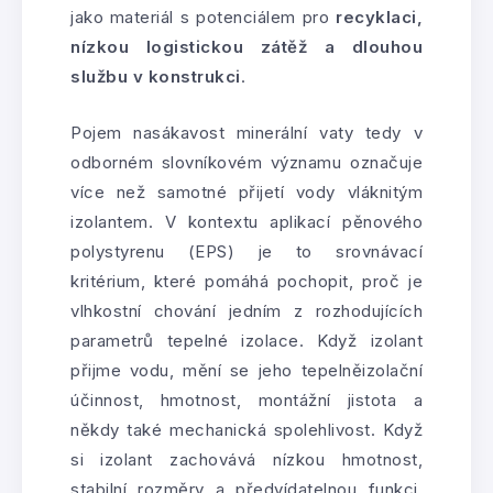
jako materiál s potenciálem pro
recyklaci,
nízkou logistickou zátěž a dlouhou
službu v konstrukci
.
Pojem nasákavost minerální vaty tedy v
odborném slovníkovém významu označuje
více než samotné přijetí vody vláknitým
izolantem. V kontextu aplikací pěnového
polystyrenu (EPS) je to srovnávací
kritérium, které pomáhá pochopit, proč je
vlhkostní chování jedním z rozhodujících
parametrů tepelné izolace. Když izolant
přijme vodu, mění se jeho tepelněizolační
účinnost, hmotnost, montážní jistota a
někdy také mechanická spolehlivost. Když
si izolant zachovává nízkou hmotnost,
stabilní rozměry a předvídatelnou funkci,