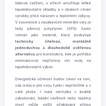
tlakové zatížení, u střech umožňuje lehké
tepelněizolační skladby a v obalech chrání
výrobky před nárazem a teplotními výkyvy.
V souvislosti s nasákavostí minerální vaty je
tedy pěnový polystyren (EPS) často
vnímán jako materiál, který poskytuje
technicky čitelnou, montážně
jednoduchou a dlouhodobě ověřenou
alternativu
pro konstrukce, kde je potřeba
minimalizovat nepříznivý vliv vody na
tepelněizolační výkon.
Energetická účinnost budov závisí na tom,
zda izolace plní svou funkci nepřetržitě a v
celé ploše. I malá odchylka v kvalitě
zabudování, lokální navlhnutí nebo tepelný
most může snížit očekávaný přínos