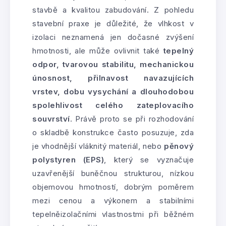
stavbě a kvalitou zabudování. Z pohledu
stavební praxe je důležité, že vlhkost v
izolaci neznamená jen dočasné zvýšení
hmotnosti, ale může ovlivnit také
tepelný
odpor, tvarovou stabilitu, mechanickou
únosnost, přilnavost navazujících
vrstev, dobu vysychání a dlouhodobou
spolehlivost celého zateplovacího
souvrství
. Právě proto se při rozhodování
o skladbě konstrukce často posuzuje, zda
je vhodnější vláknitý materiál, nebo
pěnový
polystyren (EPS)
, který se vyznačuje
uzavřenější buněčnou strukturou, nízkou
objemovou hmotností, dobrým poměrem
mezi cenou a výkonem a stabilními
tepelněizolačními vlastnostmi při běžném