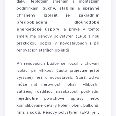
tlaku, teplotním změnám a montážním
podmínkám.
Suchý, stabilní a správně
chráněný izolant je základním
předpokladem dlouhodobé
energetické úspory
, a právě v tomto
směru má pěnový polystyren (EPS) silnou
praktickou pozici v novostavbách i při
renovacích starších objektů.
Při renovacích budov se rozdíl v chování
izolací při vlhkosti často projevuje ještě
výrazněji než u novostaveb. Starší zdivo
může mít nerovnosti, lokální vlhkostní
zatížení, rozdílnou nasákavost podkladu,
nejednotné povrchové úpravy nebo
komplikované detaily kolem oken, balkonů,
říms a soklů. Pěnový polystyren (EPS) je v