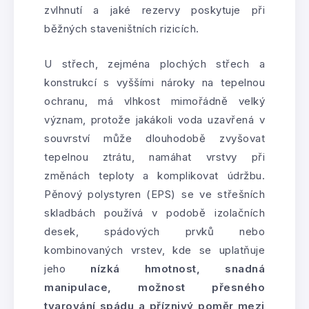
zvlhnutí a jaké rezervy poskytuje při
běžných staveništních rizicích.
U střech, zejména plochých střech a
konstrukcí s vyššími nároky na tepelnou
ochranu, má vlhkost mimořádně velký
význam, protože jakákoli voda uzavřená v
souvrství může dlouhodobě zvyšovat
tepelnou ztrátu, namáhat vrstvy při
změnách teploty a komplikovat údržbu.
Pěnový polystyren (EPS) se ve střešních
skladbách používá v podobě izolačních
desek, spádových prvků nebo
kombinovaných vrstev, kde se uplatňuje
jeho
nízká hmotnost, snadná
manipulace, možnost přesného
tvarování spádu a příznivý poměr mezi