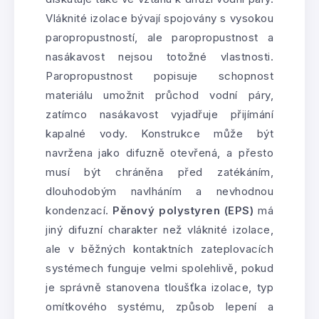
Vláknité izolace bývají spojovány s vysokou
paropropustností, ale paropropustnost a
nasákavost nejsou totožné vlastnosti.
Paropropustnost popisuje schopnost
materiálu umožnit průchod vodní páry,
zatímco nasákavost vyjadřuje přijímání
kapalné vody. Konstrukce může být
navržena jako difuzně otevřená, a přesto
musí být chráněna před zatékáním,
dlouhodobým navlháním a nevhodnou
kondenzací.
Pěnový polystyren (EPS)
má
jiný difuzní charakter než vláknité izolace,
ale v běžných kontaktních zateplovacích
systémech funguje velmi spolehlivě, pokud
je správně stanovena tloušťka izolace, typ
omítkového systému, způsob lepení a