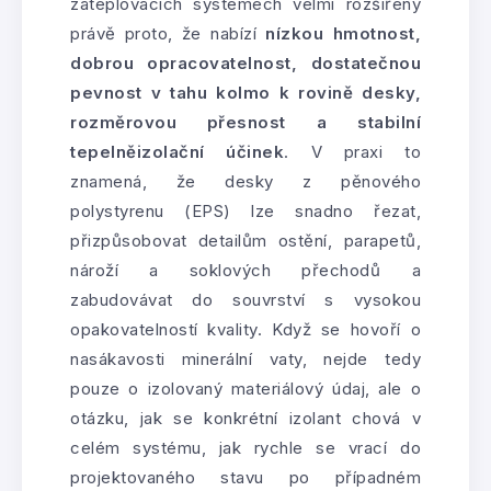
zateplovacích systémech velmi rozšířený
právě proto, že nabízí
nízkou hmotnost,
dobrou opracovatelnost, dostatečnou
pevnost v tahu kolmo k rovině desky,
rozměrovou přesnost a stabilní
tepelněizolační účinek
. V praxi to
znamená, že desky z pěnového
polystyrenu (EPS) lze snadno řezat,
přizpůsobovat detailům ostění, parapetů,
nároží a soklových přechodů a
zabudovávat do souvrství s vysokou
opakovatelností kvality. Když se hovoří o
nasákavosti minerální vaty, nejde tedy
pouze o izolovaný materiálový údaj, ale o
otázku, jak se konkrétní izolant chová v
celém systému, jak rychle se vrací do
projektovaného stavu po případném