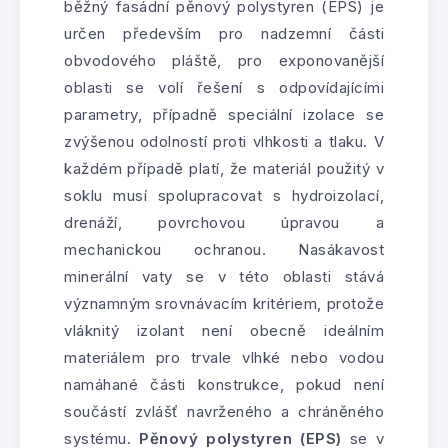
běžný fasádní pěnový polystyren (EPS) je
určen především pro nadzemní části
obvodového pláště, pro exponovanější
oblasti se volí řešení s odpovídajícími
parametry, případně speciální izolace se
zvýšenou odolností proti vlhkosti a tlaku. V
každém případě platí, že materiál použitý v
soklu musí spolupracovat s hydroizolací,
drenáží, povrchovou úpravou a
mechanickou ochranou. Nasákavost
minerální vaty se v této oblasti stává
významným srovnávacím kritériem, protože
vláknitý izolant není obecně ideálním
materiálem pro trvale vlhké nebo vodou
namáhané části konstrukce, pokud není
součástí zvlášť navrženého a chráněného
systému.
Pěnový polystyren (EPS)
se v