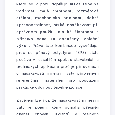
které se v praxi doplňují:
nízká tepelná
vodivost, malá hmotnost, rozměrová
stálost, mechanická odolnost, dobrá
zpracovatelnost, nízká nasákavost při
správném použití, dlouhá životnost a
příznivá cena za dosažený izolační
výkon
. Právě tato kombinace vysvětluje,
proč se pěnový polystyren (EPS) stále
používá v rozsáhlém spektru stavebních a
technických aplikací a proč je při úvahách
o nasákavosti minerální vaty přirozeným
referenčním materiálem pro posouzení
praktické odolnosti tepelné izolace.
Závěrem lze říci, že nasákavost minerální
vaty je pojem, který pomáhá přesněji
chápat chování izolantů v reálných