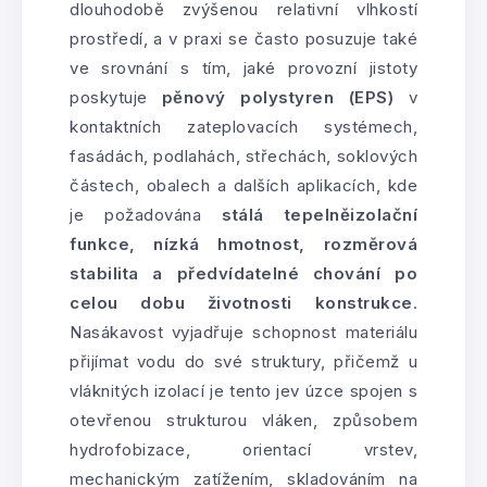
dlouhodobě zvýšenou relativní vlhkostí
prostředí, a v praxi se často posuzuje také
ve srovnání s tím, jaké provozní jistoty
poskytuje
pěnový polystyren (EPS)
v
kontaktních zateplovacích systémech,
fasádách, podlahách, střechách, soklových
částech, obalech a dalších aplikacích, kde
je požadována
stálá tepelněizolační
funkce, nízká hmotnost, rozměrová
stabilita a předvídatelné chování po
celou dobu životnosti konstrukce
.
Nasákavost vyjadřuje schopnost materiálu
přijímat vodu do své struktury, přičemž u
vláknitých izolací je tento jev úzce spojen s
otevřenou strukturou vláken, způsobem
hydrofobizace, orientací vrstev,
mechanickým zatížením, skladováním na