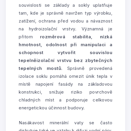
souvislosti se základy a sokly uplatňuje
tam, kde je správně navržen typ výrobku,
zatížení, ochrana před vodou a návaznost
na hydroizolační vrstvy. Významná je
přitom
rozměrová stabilita, nízká
hmotnost, odolnost při manipulaci a
schopnost vytvořit souvislou
tepelněizolační vrstvu bez zbytečných
tepelných mostů
. Správně provedená
izolace soklu pomáhá omezit únik tepla v
místě napojení fasády na základovou
konstrukci, snižuje riziko povrchově
chladných míst a podporuje celkovou
energetickou účinnost budovy.
Nasákavost minerální vaty se často
diskutuje také ve vztahu k difuzi vodní páry.