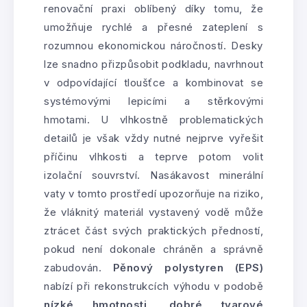
renovační praxi oblíbený díky tomu, že
umožňuje rychlé a přesné zateplení s
rozumnou ekonomickou náročností. Desky
lze snadno přizpůsobit podkladu, navrhnout
v odpovídající tloušťce a kombinovat se
systémovými lepicími a stěrkovými
hmotami. U vlhkostně problematických
detailů je však vždy nutné nejprve vyřešit
příčinu vlhkosti a teprve potom volit
izolační souvrství. Nasákavost minerální
vaty v tomto prostředí upozorňuje na riziko,
že vláknitý materiál vystavený vodě může
ztrácet část svých praktických předností,
pokud není dokonale chráněn a správně
zabudován.
Pěnový polystyren (EPS)
nabízí při rekonstrukcích výhodu v podobě
nízké hmotnosti, dobré tvarové