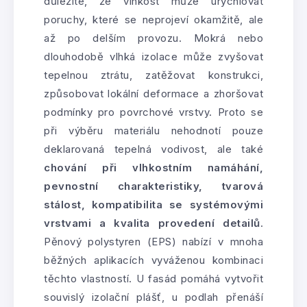
důležité, že vlhkost může urychlovat
poruchy, které se neprojeví okamžitě, ale
až po delším provozu. Mokrá nebo
dlouhodobě vlhká izolace může zvyšovat
tepelnou ztrátu, zatěžovat konstrukci,
způsobovat lokální deformace a zhoršovat
podmínky pro povrchové vrstvy. Proto se
při výběru materiálu nehodnotí pouze
deklarovaná tepelná vodivost, ale také
chování při vlhkostním namáhání,
pevnostní charakteristiky, tvarová
stálost, kompatibilita se systémovými
vrstvami a kvalita provedení detailů
.
Pěnový polystyren (EPS) nabízí v mnoha
běžných aplikacích vyváženou kombinaci
těchto vlastností. U fasád pomáhá vytvořit
souvislý izolační plášť, u podlah přenáší