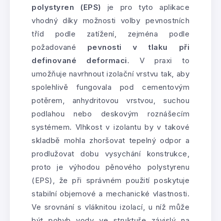
polystyren (EPS)
je pro tyto aplikace
vhodný díky možnosti volby pevnostních
tříd podle zatížení, zejména podle
požadované
pevnosti v tlaku při
definované deformaci
. V praxi to
umožňuje navrhnout izolační vrstvu tak, aby
spolehlivě fungovala pod cementovým
potěrem, anhydritovou vrstvou, suchou
podlahou nebo deskovým roznášecím
systémem. Vlhkost v izolantu by v takové
skladbě mohla zhoršovat tepelný odpor a
prodlužovat dobu vysychání konstrukce,
proto je výhodou pěnového polystyrenu
(EPS), že při správném použití poskytuje
stabilní objemové a mechanické vlastnosti.
Ve srovnání s vláknitou izolací, u níž může
být pohyb vody ve struktuře závislý na