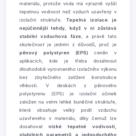
materiálu, protože voda má výrazně vyšší
tepelnou vodivost než vzduch uzavřený v
izolační struktuře.
Tepelná izolace je
nejúčinnější tehdy, když v ní zůstává
stabilní vzduchová fáze
, a právě tato
skutečnost je jedním z důvodů, proč je
pěnový polystyren (EPS)
ceněn v
aplikacích, kde je třeba dosáhnout
dlouhodobě vyrovnaného izolačního výkonu
bez zbytečného zatížení konstrukce
vlhkostí. V deskách z pěnového
polystyrenu (EPS) je izolační účinek
založen na velmi lehké buněčné struktuře,
která obsahuje velký podíl vzduchu
uzavřeného v materiálu, díky čemuž lze
dosahovat
nízké tepelné vodivosti,
stabilních parametrů a jednoduchého