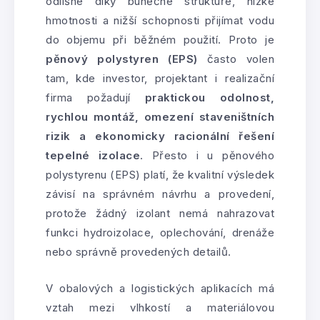
odlišné díky buněčné struktuře, nízké
hmotnosti a nižší schopnosti přijímat vodu
do objemu při běžném použití. Proto je
pěnový polystyren (EPS)
často volen
tam, kde investor, projektant i realizační
firma požadují
praktickou odolnost,
rychlou montáž, omezení staveništních
rizik a ekonomicky racionální řešení
tepelné izolace
. Přesto i u pěnového
polystyrenu (EPS) platí, že kvalitní výsledek
závisí na správném návrhu a provedení,
protože žádný izolant nemá nahrazovat
funkci hydroizolace, oplechování, drenáže
nebo správně provedených detailů.
V obalových a logistických aplikacích má
vztah mezi vlhkostí a materiálovou