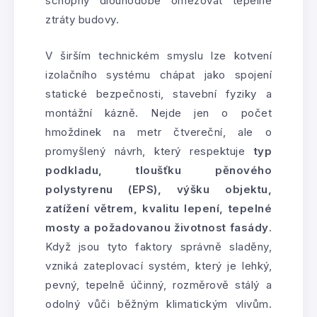
schopný dlouhodobě omezovat tepelné
ztráty budovy.
V širším technickém smyslu lze kotvení
izolačního systému chápat jako spojení
statické bezpečnosti, stavební fyziky a
montážní kázně. Nejde jen o počet
hmoždinek na metr čtvereční, ale o
promyšlený návrh, který respektuje
typ
podkladu, tloušťku pěnového
polystyrenu (EPS), výšku objektu,
zatížení větrem, kvalitu lepení, tepelné
mosty a požadovanou životnost fasády
.
Když jsou tyto faktory správně sladěny,
vzniká zateplovací systém, který je lehký,
pevný, tepelně účinný, rozměrově stálý a
odolný vůči běžným klimatickým vlivům.