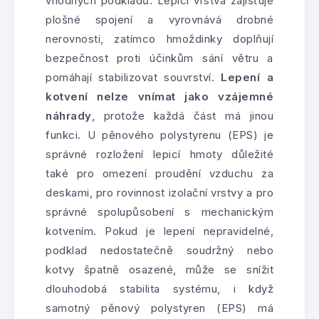
vhodných podkladů. Lepicí vrstva zajišťuje
plošné spojení a vyrovnává drobné
nerovnosti, zatímco hmoždinky doplňují
bezpečnost proti účinkům sání větru a
pomáhají stabilizovat souvrství.
Lepení a
kotvení nelze vnímat jako vzájemné
náhrady
, protože každá část má jinou
funkci. U pěnového polystyrenu (EPS) je
správné rozložení lepicí hmoty důležité
také pro omezení proudění vzduchu za
deskami, pro rovinnost izolační vrstvy a pro
správné spolupůsobení s mechanickým
kotvením. Pokud je lepení nepravidelné,
podklad nedostatečně soudržný nebo
kotvy špatně osazené, může se snížit
dlouhodobá stabilita systému, i když
samotný pěnový polystyren (EPS) má