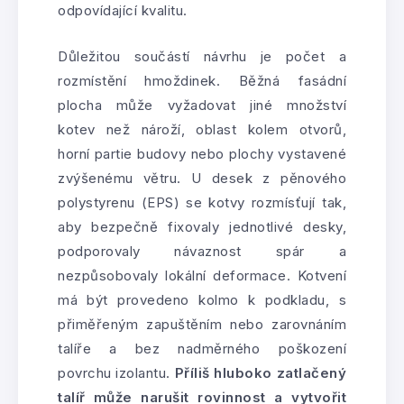
odpovídající kvalitu.
Důležitou součástí návrhu je počet a
rozmístění hmoždinek. Běžná fasádní
plocha může vyžadovat jiné množství
kotev než nároží, oblast kolem otvorů,
horní partie budovy nebo plochy vystavené
zvýšenému větru. U desek z pěnového
polystyrenu (EPS) se kotvy rozmísťují tak,
aby bezpečně fixovaly jednotlivé desky,
podporovaly návaznost spár a
nezpůsobovaly lokální deformace. Kotvení
má být provedeno kolmo k podkladu, s
přiměřeným zapuštěním nebo zarovnáním
talíře a bez nadměrného poškození
povrchu izolantu.
Příliš hluboko zatlačený
talíř může narušit rovinnost a vytvořit