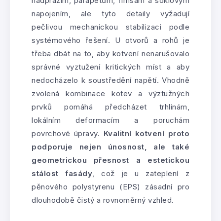
nadpražím, parapetům, římsám a soklovým
napojením, ale tyto detaily vyžadují
pečlivou mechanickou stabilizaci podle
systémového řešení. U otvorů a rohů je
třeba dbát na to, aby kotvení nenarušovalo
správné vyztužení kritických míst a aby
nedocházelo k soustředění napětí. Vhodně
zvolená kombinace kotev a výztužných
prvků pomáhá předcházet trhlinám,
lokálním deformacím a poruchám
povrchové úpravy.
Kvalitní kotvení proto
podporuje nejen únosnost, ale také
geometrickou přesnost a estetickou
stálost fasády
, což je u zateplení z
pěnového polystyrenu (EPS) zásadní pro
dlouhodobě čistý a rovnoměrný vzhled.