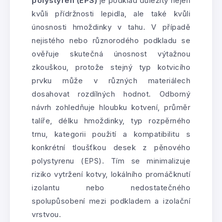
polystyren (EPS)
je podklad důležitý nejen
kvůli přídržnosti lepidla, ale také kvůli
únosnosti hmoždinky v tahu. V případě
nejistého nebo různorodého podkladu se
ověřuje skutečná únosnost výtažnou
zkouškou, protože stejný typ kotvicího
prvku může v různých materiálech
dosahovat rozdílných hodnot. Odborný
návrh zohledňuje hloubku kotvení, průměr
talíře, délku hmoždinky, typ rozpěrného
trnu, kategorii použití a kompatibilitu s
konkrétní tloušťkou desek z pěnového
polystyrenu (EPS). Tím se minimalizuje
riziko vytržení kotvy, lokálního promáčknutí
izolantu nebo nedostatečného
spolupůsobení mezi podkladem a izolační
vrstvou.