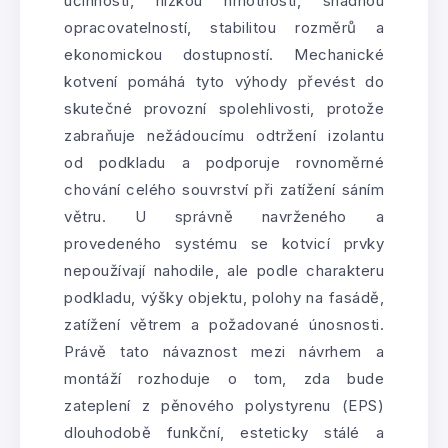
účinností, nízkou hmotností, snadnou
opracovatelností, stabilitou rozměrů a
ekonomickou dostupností. Mechanické
kotvení pomáhá tyto výhody převést do
skutečné provozní spolehlivosti, protože
zabraňuje nežádoucímu odtržení izolantu
od podkladu a podporuje rovnoměrné
chování celého souvrství při zatížení sáním
větru. U správně navrženého a
provedeného systému se kotvicí prvky
nepoužívají nahodile, ale podle charakteru
podkladu, výšky objektu, polohy na fasádě,
zatížení větrem a požadované únosnosti.
Právě tato návaznost mezi návrhem a
montáží rozhoduje o tom, zda bude
zateplení z pěnového polystyrenu (EPS)
dlouhodobě funkční, esteticky stálé a