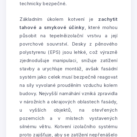
technicky bezpečné.
Základním úkolem kotvení je
zachytit
tahové a smykové účinky
, které mohou
působit na tepelněizolační vrstvu a její
povrchové souvrství. Desky z pěnového
polystyrenu (EPS) jsou lehké, což výrazně
zjednodušuje manipulaci, snižuje zatížení
stavby a urychluje montáž, avšak fasádní
systém jako celek musí bezpečně reagovat
na síly vyvolané prouděním vzduchu kolem
budovy. Nejvyšší namáhání vzniká zpravidla
v nárožních a okrajových oblastech fasády,
u vyšších objektů, na otevřených
pozemcích a v místech vystavených
silnému větru. Kotvení izolačního systému
proto zajišťuje, aby se zatížení nepřenášelo