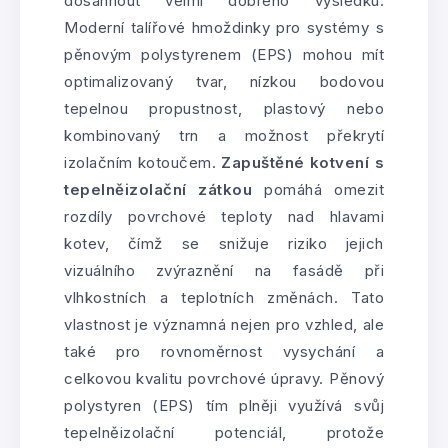
dosáhnout velmi dobrého výsledku.
Moderní talířové hmoždinky pro systémy s
pěnovým polystyrenem (EPS) mohou mít
optimalizovaný tvar, nízkou bodovou
tepelnou propustnost, plastový nebo
kombinovaný trn a možnost překrytí
izolačním kotoučem.
Zapuštěné kotvení s
tepelněizolační zátkou
pomáhá omezit
rozdíly povrchové teploty nad hlavami
kotev, čímž se snižuje riziko jejich
vizuálního zvýraznění na fasádě při
vlhkostních a teplotních změnách. Tato
vlastnost je významná nejen pro vzhled, ale
také pro rovnoměrnost vysychání a
celkovou kvalitu povrchové úpravy. Pěnový
polystyren (EPS) tím plněji využívá svůj
tepelněizolační potenciál, protože