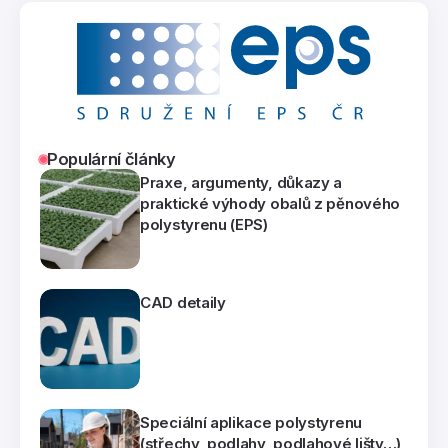
Populární články
Praxe, argumenty, důkazy a
praktické výhody obalů z pěnového
polystyrenu (EPS)
CAD detaily
Speciální aplikace polystyrenu
(střechy, podlahy, podlahové lišty…)