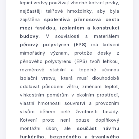
lepicí vrstvy používají vhodné kotvicí prvky,
nejčastěji talířové hmoždinky, aby byla
zajištěna
spolehlivá přenosová cesta
mezi fasádou, izolantem a konstrukcí
budovy
. V souvislosti s materiálem
pěnový polystyren (EPS)
má kotvení
mimořádný význam, protože desky z
pěnového polystyrenu (EPS) tvoří lehkou,
rozměrově stabilní a tepelně účinnou
izolační vrstvu, která musí dlouhodobě
odolávat působení větru, změnám teplot,
vlhkostním poměrům v okolním prostředí,
vlastní hmotnosti souvrství a provozním
vlivům během celé životnosti fasády.
Kotvení proto není pouze doplňkový
montážní úkon, ale
součást návrhu
funkčního, bezpečného a trvanlivého