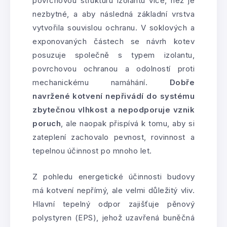
povrchovou strukturu izolantu více, než je
nezbytné, a aby následná základní vrstva
vytvořila souvislou ochranu. V soklových a
exponovaných částech se návrh kotev
posuzuje společně s typem izolantu,
povrchovou ochranou a odolností proti
mechanickému namáhání.
Dobře
navržené kotvení nepřivádí do systému
zbytečnou vlhkost a nepodporuje vznik
poruch
, ale naopak přispívá k tomu, aby si
zateplení zachovalo pevnost, rovinnost a
tepelnou účinnost po mnoho let.
Z pohledu energetické účinnosti budovy
má kotvení nepřímý, ale velmi důležitý vliv.
Hlavní tepelný odpor zajišťuje pěnový
polystyren (EPS), jehož uzavřená buněčná