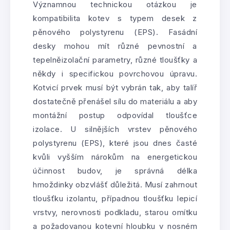
Významnou technickou otázkou je
kompatibilita kotev s typem desek z
pěnového polystyrenu (EPS). Fasádní
desky mohou mít různé pevnostní a
tepelněizolační parametry, různé tloušťky a
někdy i specifickou povrchovou úpravu.
Kotvicí prvek musí být vybrán tak, aby talíř
dostatečně přenášel sílu do materiálu a aby
montážní postup odpovídal tloušťce
izolace. U silnějších vrstev pěnového
polystyrenu (EPS), které jsou dnes časté
kvůli vyšším nárokům na energetickou
účinnost budov, je správná délka
hmoždinky obzvlášť důležitá. Musí zahrnout
tloušťku izolantu, případnou tloušťku lepicí
vrstvy, nerovnosti podkladu, starou omítku
a požadovanou kotevní hloubku v nosném