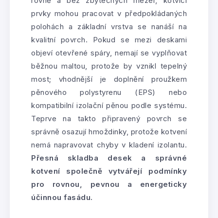
rovně a bez zbytečných mezer, kotvicí
prvky mohou pracovat v předpokládaných
polohách a základní vrstva se nanáší na
kvalitní povrch. Pokud se mezi deskami
objeví otevřené spáry, nemají se vyplňovat
běžnou maltou, protože by vznikl tepelný
most; vhodnější je doplnění proužkem
pěnového polystyrenu (EPS) nebo
kompatibilní izolační pěnou podle systému.
Teprve na takto připravený povrch se
správně osazují hmoždinky, protože kotvení
nemá napravovat chyby v kladení izolantu.
Přesná skladba desek a správné
kotvení společně vytvářejí podmínky
pro rovnou, pevnou a energeticky
účinnou fasádu.