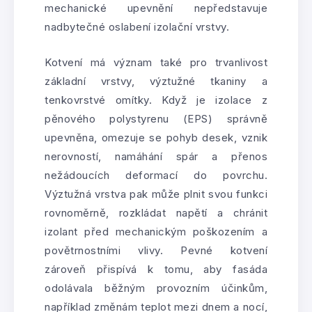
mechanické upevnění nepředstavuje
nadbytečné oslabení izolační vrstvy.
Kotvení má význam také pro trvanlivost
základní vrstvy, výztužné tkaniny a
tenkovrstvé omítky. Když je izolace z
pěnového polystyrenu (EPS) správně
upevněna, omezuje se pohyb desek, vznik
nerovností, namáhání spár a přenos
nežádoucích deformací do povrchu.
Výztužná vrstva pak může plnit svou funkci
rovnoměrně, rozkládat napětí a chránit
izolant před mechanickým poškozením a
povětrnostními vlivy. Pevné kotvení
zároveň přispívá k tomu, aby fasáda
odolávala běžným provozním účinkům,
například změnám teplot mezi dnem a nocí,