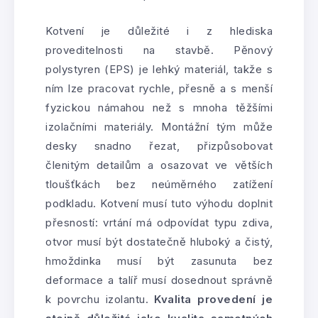
Kotvení je důležité i z hlediska
proveditelnosti na stavbě. Pěnový
polystyren (EPS) je lehký materiál, takže s
ním lze pracovat rychle, přesně a s menší
fyzickou námahou než s mnoha těžšími
izolačními materiály. Montážní tým může
desky snadno řezat, přizpůsobovat
členitým detailům a osazovat ve větších
tloušťkách bez neúměrného zatížení
podkladu. Kotvení musí tuto výhodu doplnit
přesností: vrtání má odpovídat typu zdiva,
otvor musí být dostatečně hluboký a čistý,
hmoždinka musí být zasunuta bez
deformace a talíř musí dosednout správně
k povrchu izolantu.
Kvalita provedení je