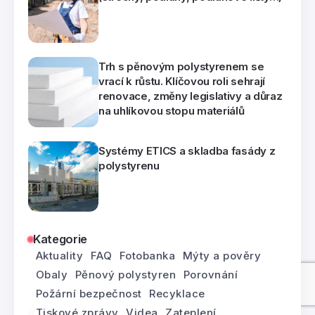
Trh s pěnovým polystyrenem se
vrací k růstu. Klíčovou roli sehrají
renovace, změny legislativy a důraz
na uhlíkovou stopu materiálů
Systémy ETICS a skladba fasády z
polystyrenu
Kategorie
Aktuality
FAQ
Fotobanka
Mýty a pověry
Obaly
Pěnový polystyren
Porovnání
Požární bezpečnost
Recyklace
Tiskové zprávy
Videa
Zateplení