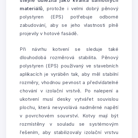
stejně důležitá jako kvalita samotných
materiálů
, protože i velmi dobrý pěnový
polystyren (EPS) potřebuje odborné
zabudování, aby se jeho vlastnosti plně
projevily v hotové fasádě.
Při návrhu kotvení se sleduje také
dlouhodobá rozměrová stabilita. Pěnový
polystyren (EPS) používaný ve stavebních
aplikacích je vyráběn tak, aby měl stabilní
rozměry, vhodnou pevnost a předvídatelné
chování v izolační vrstvě. Po nalepení a
ukotvení musí desky vytvářet souvislou
plochu, která nevyvolává nadměrné napětí
v povrchovém souvrství. Kotvy mají být
rozmístěny v souladu se systémovým
řešením, aby stabilizovaly izolační vrstvu