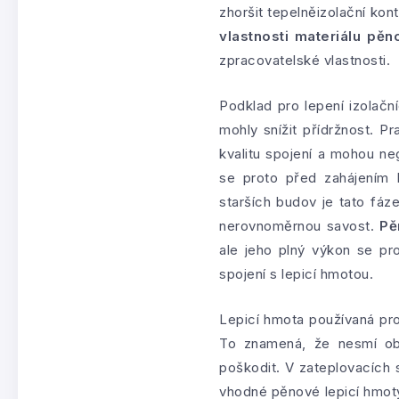
zhoršit tepelněizolační kont
vlastnosti materiálu pěn
zpracovatelské vlastnosti.
Podklad pro lepení izolačn
mohly snížit přídržnost. P
kvalitu spojení a mohou neg
se proto před zahájením l
starších budov je tato fáze
nerovnoměrnou savost.
Pě
ale jeho plný výkon se pro
spojení s lepicí hmotou.
Lepicí hmota používaná pr
To znamená, že nesmí obs
poškodit. V zateplovacích
vhodné pěnové lepicí hmoty 