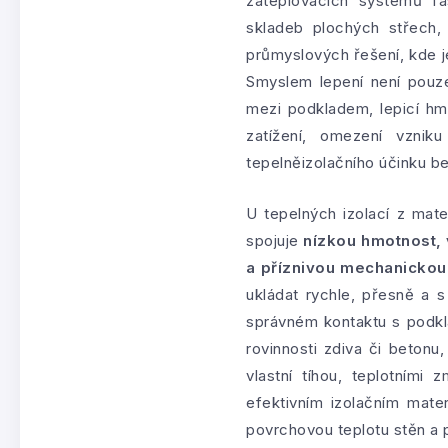
zateplovacích systémů fas
skladeb plochých střech, 
průmyslových řešení, kde j
Smyslem lepení není pouze
mezi podkladem, lepicí h
zatížení, omezení vzniku
tepelněizolačního účinku b
U tepelných izolací z mate
spojuje
nízkou hmotnost, 
a příznivou mechanickou
ukládat rychle, přesně a 
správném kontaktu s podkl
rovinnosti zdiva či beton
vlastní tíhou, teplotními 
efektivním izolačním mater
povrchovou teplotu stěn a p