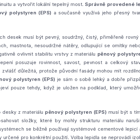
inuitu a vytvořit lokální tepelný most.
Správně provedené le
ový polystyren (EPS)
a současně využívá jeho přesný tvar
ích desek musí být pevný, soudržný, čistý, přiměřeně rovný
rach, mastnota, nesoudržné nátěry, odlupující se omítky neb
ativně ovlivnit stabilitu vrstvy z materiálu
pěnový polystyr
epení posuzuje rovinnost, savost, pevnost a celkový sta
 zvlášť důležitá, protože původní fasády mohou mít rozdílno
nový polystyren (EPS)
je sám o sobě lehký a dobře přizpůs
jeví pouze tehdy, když je uložen na podklad, který umožňu
o desky z materiálu
pěnový polystyren (EPS)
musí být s tím
ahovat složky, které by mohly strukturu materiálu naruš
 systémech se běžně používají systémové cementové lepicí 
určené pro konkrétní použití. Volba lepidla se neprovádí izo