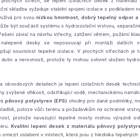
 plochých střech, se lepení izolačních desek z materiálu
kční skladba vyžaduje stabilní spojení izolace s podkladem n
yužívá pro svou
nízkou hmotnost, dobrý tepelný odpor a 
může být součástí systému s hydroizolační vrstvou, separač
šení závisí na návrhu střechy, zatížení větrem, požární kla
 nalepené desky se neposouvají při montáži dalších vrs
ují souvislost tepelné izolace. V plochých střechách je t
utin a nerovností, protože ty mohou ovlivnit uložení hydro
a obvodových detailech je lepení izolačních desek technick
eny zvýšené vlhkosti, odstřikující vodě, mechanickému namá
ívá
pěnový polystyren (EPS)
vhodný pro dané podmínky, mus
skladbě, poloze vůči terénu a požadavkům na ochranné vrstv
nost, protože navazující tepelné mosty mohou výrazně ovliv
iéru.
Kvalitní lepení desek z materiálu pěnový polystyr
 omezit oslabení v místech, která jsou z hlediska tepelných z