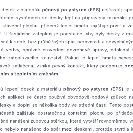
h desek z materiálu
pěnový polystyren (EPS)
nejčastěji spo
těchto systémech se desky lepí na připravený minerální pod
stavební plochu, přičemž lepicí hmota zajišťuje první a ve
cí. U fasádního zateplení je podstatné, aby byly desky z ma
sně k sobě, bez průběžných spár, nerovností a nevyplněný
žné vrstvy, správné provedení povrchové úpravy, odolnost
lého zateplovacího souvrství. Pokud je lepicí hmota na
rávně zatlačena, vzniká pevný kontakt, který podporuje
odo
ním a teplotním změnám
.
pů lepení desek z materiálu
pěnový polystyren (EPS)
je v
ích aplikací se často používá obvodově-bodový způsob nan
sky a doplní se několika body ve střední části. Tento po
časně zajišťuje dostatečnou kontaktní plochu po přitlač
ošné nanášení zubovou stěrkou, které vytváří rovnoměrnou vr
dlo nebylo nanášeno do spár mezi deskami, protože ztvrdlá