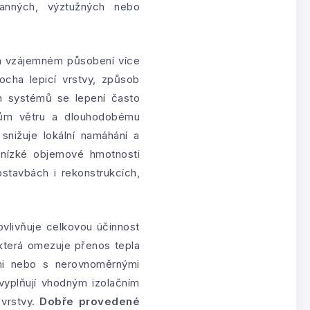
ranných, výztužných nebo
a vzájemném působení více
locha lepicí vrstvy, způsob
ch systémů se lepení často
nkům větru a dlouhodobému
snižuje lokální namáhání a
nízké objemové hmotnosti
ostavbách i rekonstrukcích,
vlivňuje celkovou účinnost
která omezuje přenos tepla
mi nebo s nerovnoměrnými
vyplňují vhodným izolačním
 vrstvy.
Dobře provedené