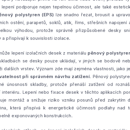
 lepení podporuje nejen tepelnou účinnost, ale také estetic
ěnový polystyren (EPS)
lze snadno řezat, brousit a uprav
ích ostění, parapetů, soklů, atik, říms, střešních napojení 
velkou výhodou, protože správně přizpůsobené desky sni
 přispívají k souvislosti izolace.
ůže lepení izolačních desek z materiálu
pěnový polystyren
skladbách se desky pouze ukládají, v jiných se bodově nebo
i dalších vrstev. Význam zde mají zejména vlastnosti, jako j
ovatelnost při správném návrhu zatížení
. Pěnový polystyr
é únosnosti skladby, protože přenáší zatížení od roznáš
 interiéru. Lepení nebo fixace desek v těchto aplikacích p
šuje montáž a snižuje riziko vzniku posunů před zakrytím d
rovina, která přispívá k energetické účinnosti podlahy na
epelně exponovaných konstrukcích.