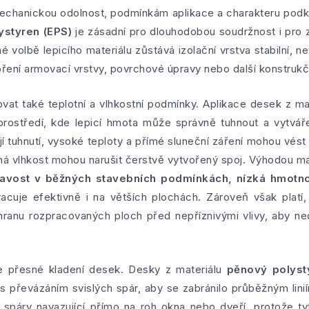
chanickou odolnost, podmínkám aplikace a charakteru podk
ystyren (EPS)
je zásadní pro dlouhodobou soudržnost i pro 
né volbě lepicího materiálu zůstává izolační vrstva stabilní,
ření armovací vrstvy, povrchové úpravy nebo další konstrukčn
ovat také teplotní a vlhkostní podmínky. Aplikace desek z ma
rostředí, kde lepicí hmota může správně tuhnout a vytvář
ují tuhnutí, vysoké teploty a přímé sluneční záření mohou vést 
á vlhkost mohou narušit čerstvě vytvořený spoj. Výhodou ma
avost v běžných stavebních podmínkách, nízká hmotn
cuje efektivně i na větších plochách. Zároveň však platí, 
hranu rozpracovaných ploch před nepříznivými vlivy, aby ne
e přesné kladení desek. Desky z materiálu
pěnový polyst
s převázáním svislých spár, aby se zabránilo průběžným linií
 spáry navazující přímo na roh okna nebo dveří, protože ty