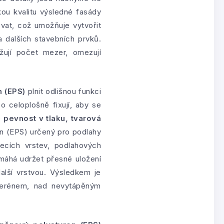
kou kvalitu výsledné fasády
ovat, což umožňuje vytvořit
a dalších stavebních prvků.
žují počet mezer, omezují
 (EPS)
plnit odlišnou funkci
 celoplošně fixují, aby se
e
pevnost v tlaku, tvarová
en (EPS) určený pro podlahy
ecích vrstev, podlahových
omáhá udržet přesné uložení
alší vrstvou. Výsledkem je
d terénem, nad nevytápěným