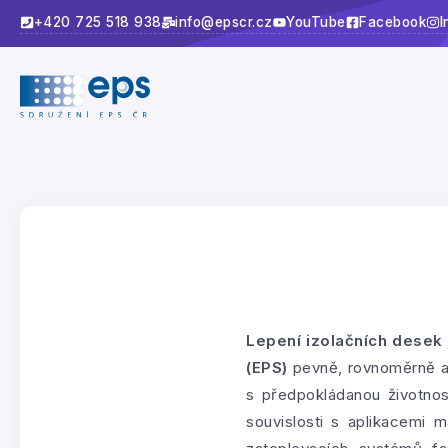
+420 725 518 938
info@epscr.cz
YouTube
Facebook
I
Lepení izolačních desek
(EPS)
pevně, rovnoměrně a d
s předpokládanou životno
souvislosti s aplikacemi m