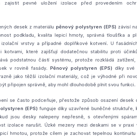
á zajistit pevné uložení izolace před provedením och
pených desek z materiálu
pěnový polystyren (EPS)
závisí n
nost podkladu, kvalita lepicí hmoty, správná tloušťka a p
st izolační vrstvy a případné doplňkové kotvení. U fasádní
 kotvami, které zajišťují dodatečnou stabilitu proti úči
tává podstatnou částí systému, protože rozkládá zatížení, 
ek v rovině fasády.
Pěnový polystyren (EPS)
díky své 
azně jako těžší izolační materiály, což je výhodné při nov
 být připojen správně, aby mohl dlouhodobě plnit svou funkci.
pení se často podceňuje, přestože způsob osazení desek o
olystyren (EPS)
funguje díky uzavřené buněčné struktuře, 
kud jsou desky nalepeny nepřesně, s otevřenými spára
ost izolace narušit. Úzké mezery mezi deskami se v praxi 
lepicí hmotou, protože cílem je zachovat tepelnou kontinuitu