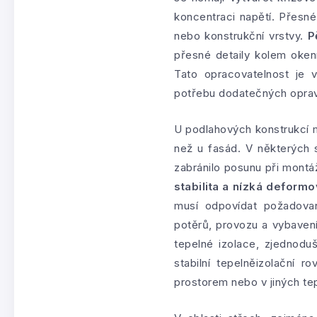
koncentraci napětí. Přesné
nebo konstrukční vrstvy.
P
přesné detaily kolem okenn
Tato opracovatelnost je 
potřebu dodatečných oprav a
U podlahových konstrukcí m
než u fasád. V některých 
zabránilo posunu při montáž
stabilita a nízká deform
musí odpovídat požadovan
potěrů, provozu a vybavení
tepelné izolace, zjednodu
stabilní tepelněizolační 
prostorem nebo v jiných t