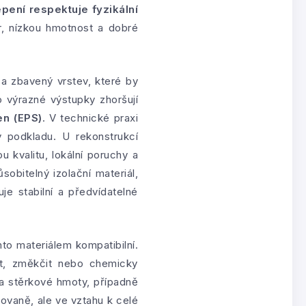
pení respektuje fyzikální
, nízkou hmotnost a dobré
 a zbavený vrstev, které by
o výrazné výstupky zhoršují
en (EPS)
. V technické praxi
v podkladu. U rekonstrukcí
u kvalitu, lokální poruchy a
obitelný izolační materiál,
je stabilní a předvídatelné
to materiálem kompatibilní.
it, změkčit nebo chemicky
a stěrkové hmoty, případně
lovaně, ale ve vztahu k celé