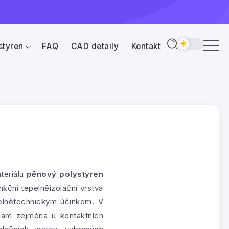
styren
FAQ
CAD detaily
Kontakt
teriálu
pěnový polystyren
kční tepelněizolační vrstva
elnětechnickým účinkem. V
am zejména u kontaktních