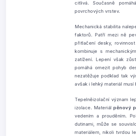
citlivá. Současně pomáh
povrchových vrstev.
Mechanická stabilita nale
faktorů. Patří mezi ně pev
přitlačení desky, rovinno
kombinuje s mechanickými
zatížení. Lepení však zůs
pomáhá omezit pohyb des
nezatěžuje podklad tak výr
avšak i lehký materiál musí
Tepelněizolační význam le
izolace. Materiál
pěnový p
vedením a prouděním. Po
dutinami, může se souvisl
materiálem, nikoli tvrdou 