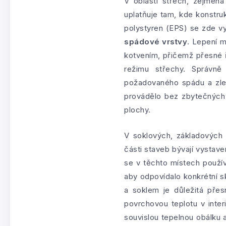
V oblasti střech, zejména
uplatňuje tam, kde konstru
polystyren (EPS) se zde v
spádové vrstvy
. Lepení 
kotvením, přičemž přesné ře
režimu střechy. Správně
požadovaného spádu a zlepš
provádělo bez zbytečných d
plochy.
V soklových, základových 
části staveb bývají vystav
se v těchto místech použ
aby odpovídalo konkrétní 
a soklem je důležitá přes
povrchovou teplotu v inter
souvislou tepelnou obálku a