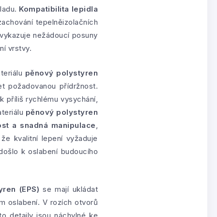
ladu.
Kompatibilita lepidla
zachování tepelněizolačních
 nevykazuje nežádoucí posuny
í vrstvy.
teriálu
pěnový polystyren
et požadovanou přídržnost.
k příliš rychlému vysychání,
teriálu
pěnový polystyren
ost a snadná manipulace
,
že kvalitní lepení vyžaduje
došlo k oslabení budoucího
yren (EPS)
se mají ukládat
m oslabení. V rozích otvorů
to detaily jsou náchylné ke