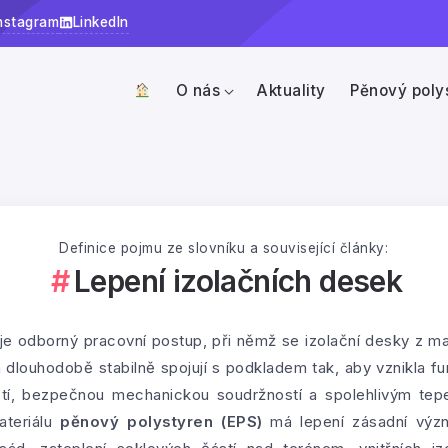
nstagram
LinkedIn
O nás
Aktuality
Pěnový poly
Definice pojmu ze slovníku a související články:
Lepení izolačních desek
je odborný pracovní postup, při němž se izolační desky z ma
louhodobě stabilně spojují s podkladem tak, aby vznikla fun
stí, bezpečnou mechanickou soudržností a spolehlivým tep
ateriálu
pěnový polystyren (EPS)
má lepení zásadní význ