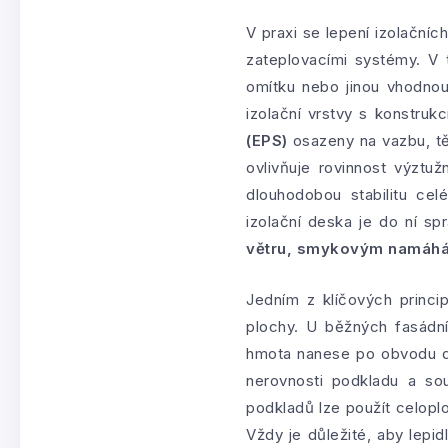
V praxi se lepení izolačníc
zateplovacími systémy. V 
omítku nebo jinou vhodnou 
izolační vrstvy s konstruk
(EPS)
osazeny na vazbu, tě
ovlivňuje rovinnost výztu
dlouhodobou stabilitu ce
izolační deska je do ní sp
větru, smykovým namáhá
Jedním z klíčových princi
plochy. U běžných fasádn
hmota nanese po obvodu de
nerovnosti podkladu a sou
podkladů lze použít celopl
Vždy je důležité, aby lepi