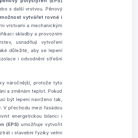
pěnový polystyren (EPS)
ebo s další vrstvou. Pěnový
možnost vytvářet rovné i
ními vrstvami a mechanickým
sifikaci skladby a provozním
tev, usnadňují vytvoření
aké důležité, aby se lepení
izolace i odvodnění střešní
y náročnější, protože tyto
hání a změnám teplot. Pokud
í být lepení navrženo tak,
y. V přechodu mezi fasádou
nit energetickou bilanci i
en (EPS)
umožňuje vytvořit
trát i stavební fyziky velmi