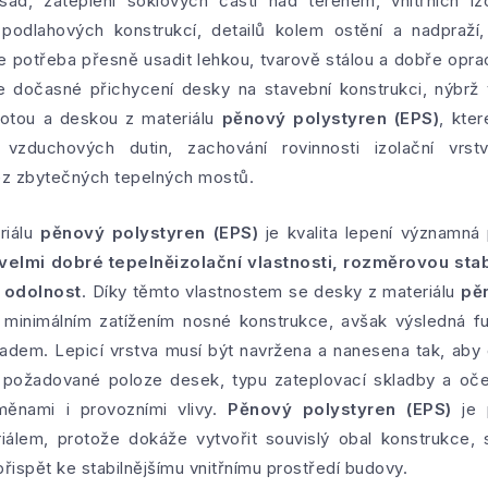
ád, zateplení soklových částí nad terénem, vnitřních iz
podlahových konstrukcí, detailů kolem ostění a nadpraží
e potřeba přesně usadit lehkou, tvarově stálou a dobře oprac
 dočasné přichycení desky na stavební konstrukci, nýbrž 
motou a deskou z materiálu
pěnový polystyren (EPS)
, kte
 vzduchových dutin, zachování rovinnosti izolační vrs
ez zbytečných tepelných mostů.
riálu
pěnový polystyren (EPS)
je kvalita lepení významná 
velmi dobré tepelněizolační vlastnosti, rozměrovou stab
 odolnost
. Díky těmto vlastnostem se desky z materiálu
pě
s minimálním zatížením nosné konstrukce, avšak výsledná f
adem. Lepicí vrstva musí být navržena a nanesena tak, aby 
u, požadované poloze desek, typu zateplovací skladby a oč
změnami i provozními vlivy.
Pěnový polystyren (EPS)
je 
iálem, protože dokáže vytvořit souvislý obal konstrukce, sn
řispět ke stabilnějšímu vnitřnímu prostředí budovy.