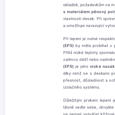
skladbě, požadavkům na me
s materiálem pěnový pol
vlastností desek. Při správ
a umožňuje navazující vytvo
Při lepení je nutné respekt
(EPS)
by měla probíhat v p
Příliš nízké teploty zpomal
zatímco déšť nebo nadměrn
(EPS)
je jeho
nízká nasák
díky nimž se s deskami pra
přesnost, důslednost a oc
izolačního systému.
Důležitým prvkem lepení j
těsně vedle sebe, obvykle 
se nemají vytvářet křížové