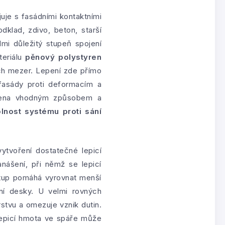
juje s fasádními kontaktními
klad, zdivo, beton, starší
lmi důležitý stupeň spojení
teriálu
pěnový polystyren
ch mezer. Lepení zde přímo
 fasády proti deformacím a
nesena vhodným způsobem a
lnost systému proti sání
ytvoření dostatečné lepicí
ášení, při němž se lepicí
stup pomáhá vyrovnat menší
ení desky. U velmi rovných
stvu a omezuje vznik dutin.
 lepicí hmota ve spáře může