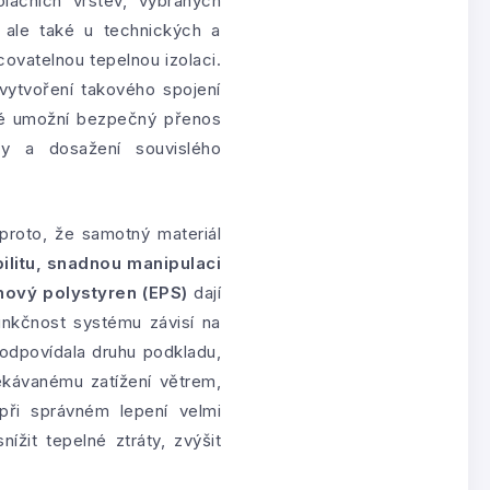
olačních vrstev, vybraných
, ale také u technických a
ovatelnou tepelnou izolaci.
vytvoření takového spojení
ré umožní bezpečný přenos
tvy a dosažení souvislého
proto, že samotný materiál
ilitu, snadnou manipulaci
nový polystyren (EPS)
dají
unkčnost systému závisí na
odpovídala druhu podkladu,
ekávanému zatížení větrem,
při správném lepení velmi
ížit tepelné ztráty, zvýšit