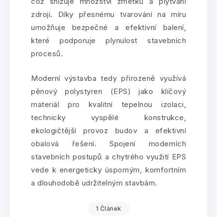
což snižuje množství zmetků a plýtvání
zdroji. Díky přesnému tvarování na míru
umožňuje bezpečné a efektivní balení,
které podporuje plynulost stavebních
procesů.
Moderní výstavba tedy přirozeně využívá
pěnový polystyren (EPS) jako klíčový
materiál pro kvalitní tepelnou izolaci,
technicky vyspělé konstrukce,
ekologičtější provoz budov a efektivní
obalová řešení. Spojení moderních
stavebních postupů a chytrého využití EPS
vede k energeticky úsporným, komfortním
a dlouhodobě udržitelným stavbám.
1 Článek