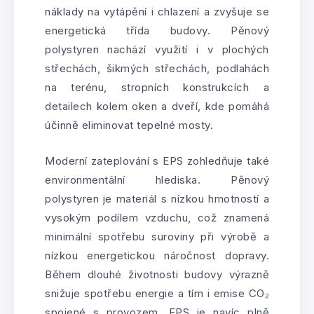
náklady na vytápění i chlazení a zvyšuje se
energetická třída budovy. Pěnový
polystyren nachází využití i v plochých
střechách, šikmých střechách, podlahách
na terénu, stropních konstrukcích a
detailech kolem oken a dveří, kde pomáhá
účinně eliminovat tepelné mosty.
Moderní zateplování s EPS zohledňuje také
environmentální hlediska. Pěnový
polystyren je materiál s nízkou hmotností a
vysokým podílem vzduchu, což znamená
minimální spotřebu suroviny při výrobě a
nízkou energetickou náročnost dopravy.
Během dlouhé životnosti budovy výrazně
snižuje spotřebu energie a tím i emise CO₂
spojené s provozem. EPS je navíc plně