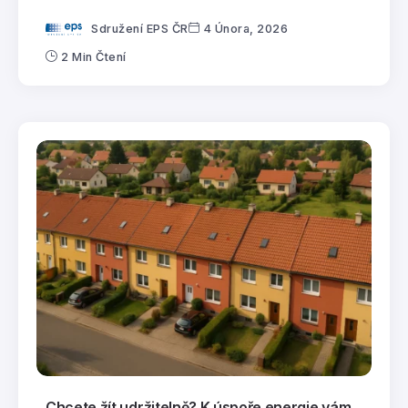
Sdružení EPS ČR
4 Února, 2026
2 Min Čtení
Chcete žít udržitelně? K úspoře energie vám