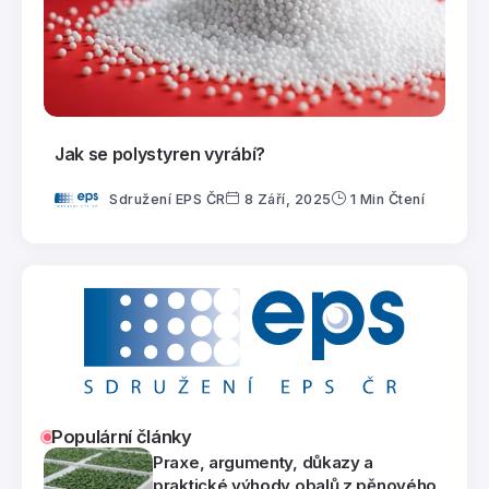
Jak se polystyren vyrábí?
Sdružení EPS ČR
8 Září, 2025
1 Min Čtení
Populární články
Praxe, argumenty, důkazy a
praktické výhody obalů z pěnového