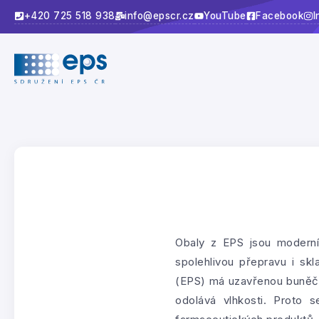
+420 725 518 938
info@epscr.cz
YouTube
Facebook
I
Obaly z EPS jsou moderní
spolehlivou přepravu i sk
(EPS) má uzavřenou buněčno
odolává vlhkosti. Proto s