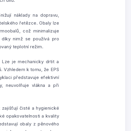
h dílů.
nižují náklady na dopravu,
atelského řetězce. Obaly lze
rmoobalů, což minimalizuje
, díky nimž se používá pro
ovaný teplotní režim.
 Lze je mechanicky drtit a
ů. Vzhledem k tomu, že EPS
yklaci představuje efektivní
, neuvolňuje vlákna a při
ajišťují čisté a hygienické
é opakovatelnosti a kvality
ředstavují obaly z pěnového