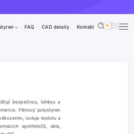
styren
FAQ
CAD detaily
Kontakt
šťují bezpečnou, lehkou a
ommerce. Pěnový polystyren
škozením, izoluje teplotu a
domácích spotřebičů, skla,