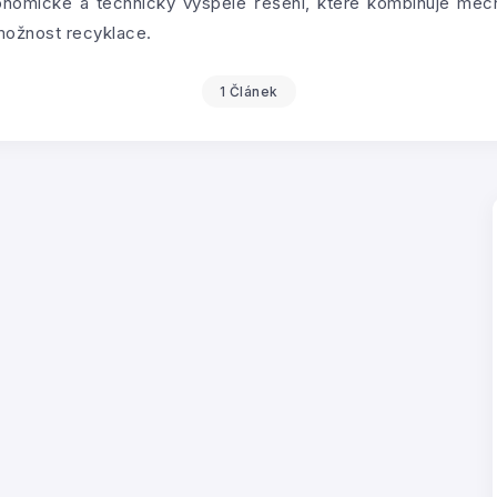
konomické a technicky vyspělé řešení, které kombinuje mec
 možnost recyklace.
1 Článek