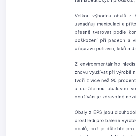
farmaceutických produktů, p
Velkou výhodou obalů z EP
usnadňují manipulaci a přit
přesně tvarovat podle kon
poškození při pádech a vi
přepravu potravin, léků a d
Z environmentálního hledi
znovu využívat při výrobě
tvoří z více než 90 procent
a udržitelnou obalovou v
používání je zdravotně nez
Obaly z EPS jsou dlouhodob
prostředí pro balené výrob
obalů, což je důležité pro