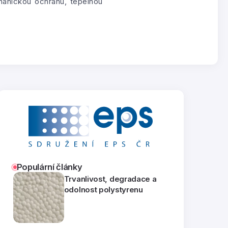
hanickou ochranu, tepelnou
Populární články
Trvanlivost, degradace a
odolnost polystyrenu