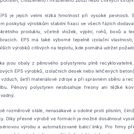
otravin, chlazeného i mraženého zboží nebo citlivých strojníc
S je jejich velmi nízká hmotnost při vysoké pevnosti. S
om poskytují výrobkům stabilní fixaci ve všech fázích dodav
krétního produktu, včetně vložek, výplní, rohů, boxů a te
bracích. EPS má také výborné tepelně izolační vlastnosti
alších výrobků citlivých na teplotu, kde pomáhá udržet požad
ska jsou obaly z pěnového polystyrenu plně recyklovatelné.
 nových EPS výrobků, izolačních desek nebo lehčených beton
 vzduch, šetří materiálové zdroje a při správném sběru a rec
olbu. Pěnový polystyren neobsahuje freony ani těžké kovy
ávadný.
ě rozměrově stálé, nenasákavé a odolné proti plísním, čímž z
ky. Díky přesné výrobě ve formách je možné dosáhnout vysok
 sériovou výrobu a automatizované balicí linky. Pro firmy p