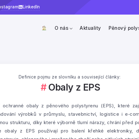
nstagram
LinkedIn
O nás
Aktuality
Pěnový poly
Definice pojmu ze slovníku a související články:
Obaly z EPS
 ochranné obaly z pěnového polystyrenu (EPS), které zaji
ladování výrobků v průmyslu, stavebnictví, logistice i e‑c
u strukturu, díky které výborně tlumí nárazy, chrání před po
e obaly z EPS používají pro balení křehké elektroniky, 