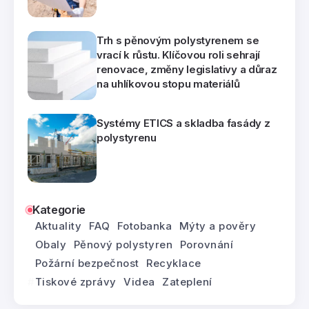
Trh s pěnovým polystyrenem se
vrací k růstu. Klíčovou roli sehrají
renovace, změny legislativy a důraz
na uhlíkovou stopu materiálů
Systémy ETICS a skladba fasády z
polystyrenu
Kategorie
Aktuality
FAQ
Fotobanka
Mýty a pověry
Obaly
Pěnový polystyren
Porovnání
Požární bezpečnost
Recyklace
Tiskové zprávy
Videa
Zateplení