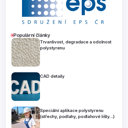
Populární články
Trvanlivost, degradace a odolnost
polystyrenu
CAD detaily
Speciální aplikace polystyrenu
(střechy, podlahy, podlahové lišty…)