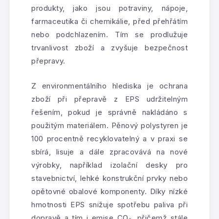
produkty, jako jsou potraviny, nápoje,
farmaceutika či chemikálie, před přehřátím
nebo podchlazením. Tím se prodlužuje
trvanlivost zboží a zvyšuje bezpečnost
přepravy.
Z environmentálního hlediska je ochrana
zboží při přepravě z EPS udržitelným
řešením, pokud je správně nakládáno s
použitým materiálem. Pěnový polystyren je
100 procentně recyklovatelný a v praxi se
sbírá, lisuje a dále zpracovává na nové
výrobky, například izolační desky pro
stavebnictví, lehké konstrukční prvky nebo
opětovné obalové komponenty. Díky nízké
hmotnosti EPS snižuje spotřebu paliva při
dopravě a tím i emise CO₂, přičemž stále