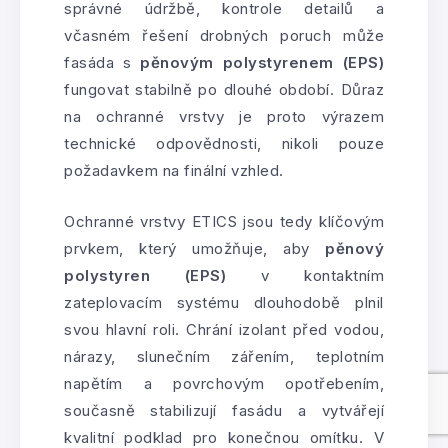
správné údržbě, kontrole detailů a
včasném řešení drobných poruch může
fasáda s
pěnovým polystyrenem (EPS)
fungovat stabilně po dlouhé období. Důraz
na ochranné vrstvy je proto výrazem
technické odpovědnosti, nikoli pouze
požadavkem na finální vzhled.
Ochranné vrstvy ETICS jsou tedy klíčovým
prvkem, který umožňuje, aby
pěnový
polystyren (EPS)
v kontaktním
zateplovacím systému dlouhodobě plnil
svou hlavní roli. Chrání izolant před vodou,
nárazy, slunečním zářením, teplotním
napětím a povrchovým opotřebením,
současně stabilizují fasádu a vytvářejí
kvalitní podklad pro konečnou omítku. V