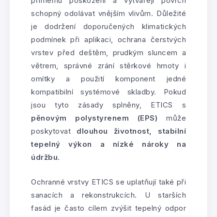
přímému poškození a vytvářejí povrch
schopný odolávat vnějším vlivům. Důležité
je dodržení doporučených klimatických
podmínek při aplikaci, ochrana čerstvých
vrstev před deštěm, prudkým sluncem a
větrem, správné zrání stěrkové hmoty i
omítky a použití komponent jedné
kompatibilní systémové skladby. Pokud
jsou tyto zásady splněny, ETICS s
pěnovým polystyrenem (EPS)
může
poskytovat
dlouhou životnost, stabilní
tepelný výkon a nízké nároky na
údržbu
.
Ochranné vrstvy ETICS se uplatňují také při
sanacích a rekonstrukcích. U starších
fasád je často cílem zvýšit tepelný odpor