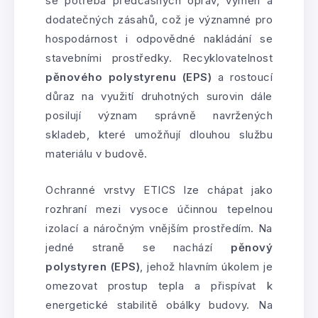
se potřeba předčasných oprav, výměn a
dodatečných zásahů, což je významné pro
hospodárnost i odpovědné nakládání se
stavebními prostředky. Recyklovatelnost
pěnového polystyrenu (EPS)
a rostoucí
důraz na využití druhotných surovin dále
posilují význam správně navržených
skladeb, které umožňují dlouhou službu
materiálu v budově.
Ochranné vrstvy ETICS lze chápat jako
rozhraní mezi vysoce účinnou tepelnou
izolací a náročným vnějším prostředím. Na
jedné straně se nachází
pěnový
polystyren (EPS)
, jehož hlavním úkolem je
omezovat prostup tepla a přispívat k
energetické stabilitě obálky budovy. Na