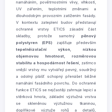
namáháním, povětrnostními vlivy, vlhkostí,
UV zářením, teplotními změnami a
dlouhodobým provozním zatížením fasády.
V kontextu zateplení budov představují
ochranné vrstvy ETICS zásadní část
skladby, protože samotný
pěnový
polystyren (EPS)
zajišťuje především
tepelněizolační výkon, nízkou
objemovou hmotnost, rozměrovou
stabilitu a hospodárnost řešení
, zatímco
vnější vrstvy mu vytvářejí pevný, soudržný
a odolný plášť schopný přenášet běžné
namáhání fasádního povrchu. Do ochranné
funkce ETICS se nejčastěji zahrnuje lepicí a
stěrková hmota, základní výztužná vrstva
se skleněnou výztužnou tkaninou,
doplňkové výztuže rohů a detailů,