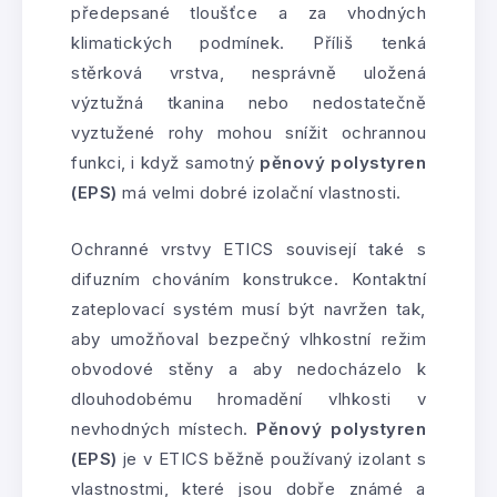
předepsané tloušťce a za vhodných
klimatických podmínek. Příliš tenká
stěrková vrstva, nesprávně uložená
výztužná tkanina nebo nedostatečně
vyztužené rohy mohou snížit ochrannou
funkci, i když samotný
pěnový polystyren
(EPS)
má velmi dobré izolační vlastnosti.
Ochranné vrstvy ETICS souvisejí také s
difuzním chováním konstrukce. Kontaktní
zateplovací systém musí být navržen tak,
aby umožňoval bezpečný vlhkostní režim
obvodové stěny a aby nedocházelo k
dlouhodobému hromadění vlhkosti v
nevhodných místech.
Pěnový polystyren
(EPS)
je v ETICS běžně používaný izolant s
vlastnostmi, které jsou dobře známé a