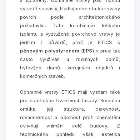
a upraveny. Ochranné vrstvy pak mohou
vytvořit souvislý, hladký nebo strukturovaný
povrch podle architektonického
požadavku. Tato kombinace lehkého
izolantu a vyztužené povrchové vrstvy je
jedním z důvodů, proč je ETICS s
pěnovým polystyrenem (EPS)
v praxi tak
často využíván u rodinných domů,
bytových domů, veřejných objektů i
komerčních staveb.
Ochranné vrstvy ETICS mají význam také
pro estetickou trvanlivost fasády. Konečná
omítka, její struktura, barevnost,
rovnoměrnost a odolnost proti znečištění
ovlivňují vnímání celé budovy. Z
technického pohledu však estetika