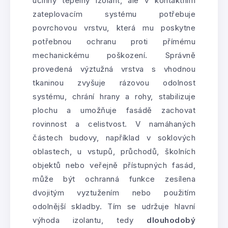
účinný tepelný izolant, ale v kontaktním
zateplovacím systému potřebuje
povrchovou vrstvu, která mu poskytne
potřebnou ochranu proti přímému
mechanickému poškození. Správně
provedená výztužná vrstva s vhodnou
tkaninou zvyšuje rázovou odolnost
systému, chrání hrany a rohy, stabilizuje
plochu a umožňuje fasádě zachovat
rovinnost a celistvost. V namáhaných
částech budovy, například v soklových
oblastech, u vstupů, průchodů, školních
objektů nebo veřejně přístupných fasád,
může být ochranná funkce zesílena
dvojitým vyztužením nebo použitím
odolnější skladby. Tím se udržuje hlavní
výhoda izolantu, tedy
dlouhodobý