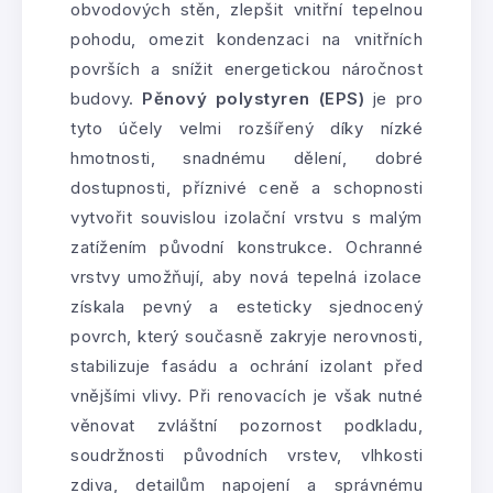
obvodových stěn, zlepšit vnitřní tepelnou
pohodu, omezit kondenzaci na vnitřních
površích a snížit energetickou náročnost
budovy.
Pěnový polystyren (EPS)
je pro
tyto účely velmi rozšířený díky nízké
hmotnosti, snadnému dělení, dobré
dostupnosti, příznivé ceně a schopnosti
vytvořit souvislou izolační vrstvu s malým
zatížením původní konstrukce. Ochranné
vrstvy umožňují, aby nová tepelná izolace
získala pevný a esteticky sjednocený
povrch, který současně zakryje nerovnosti,
stabilizuje fasádu a ochrání izolant před
vnějšími vlivy. Při renovacích je však nutné
věnovat zvláštní pozornost podkladu,
soudržnosti původních vrstev, vlhkosti
zdiva, detailům napojení a správnému