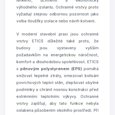
lehkého, účinného a ekonomicky
výhodného izolantu. Ochranné vrstvy proto
vyžadují stejnou odbornou pozornost jako
volba tloušťky izolace nebo návrh kotvení.
V moderní stavební praxi jsou ochranné
vrstvy ETICS důležité také proto, že
budovy jsou vystaveny vyšším
požadavkům na energetickou náročnost,
komfort a dlouhodobou spolehlivost. ETICS
s
pěnovým polystyrenem (EPS)
pomáhá
snižovat tepelné ztráty, omezovat kolísání
povrchových teplot stěn, zlepšovat obytné
podmínky a chránit nosnou konstrukci před
extrémními teplotními výkyvy. Ochranné
vrstvy zajišťují, aby tato funkce nebyla
oslabena působením okolního prostředí. Při