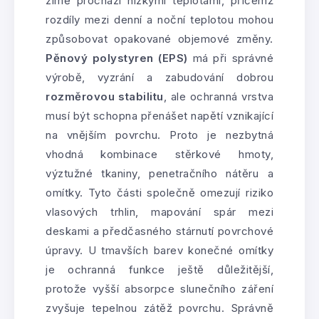
zimě prochází nízkými teplotami, přičemž
rozdíly mezi denní a noční teplotou mohou
způsobovat opakované objemové změny.
Pěnový polystyren (EPS)
má při správné
výrobě, vyzrání a zabudování dobrou
rozměrovou stabilitu
, ale ochranná vrstva
musí být schopna přenášet napětí vznikající
na vnějším povrchu. Proto je nezbytná
vhodná kombinace stěrkové hmoty,
výztužné tkaniny, penetračního nátěru a
omítky. Tyto části společně omezují riziko
vlasových trhlin, mapování spár mezi
deskami a předčasného stárnutí povrchové
úpravy. U tmavších barev konečné omítky
je ochranná funkce ještě důležitější,
protože vyšší absorpce slunečního záření
zvyšuje tepelnou zátěž povrchu. Správně