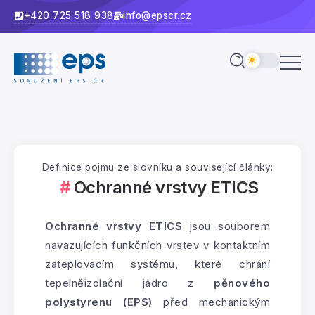
+420 725 518 938
info@epscr.cz
Definice pojmu ze slovníku a související články:
Ochranné vrstvy ETICS
Ochranné vrstvy ETICS
jsou souborem
navazujících funkčních vrstev v kontaktním
zateplovacím systému, které chrání
tepelněizolační jádro z
pěnového
polystyrenu (EPS)
před mechanickým