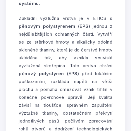
systému
.
Základní výztužná vrstva je v ETICS s
pěnovým polystyrenem (EPS)
jednou z
nejdůležitějších ochranných částí. Vytváří
se ze stěrkové hmoty a alkalicky odolné
skleněné tkaniny, která je do čerstvé hmoty
ukládána tak, aby vznikla souvislá
vyztužená skořepina. Tato vrstva chrání
pěnový polystyren (EPS)
před lokálním
poškozením, rozkládá napětí na větší
plochu a pomáhá omezovat vznik trhlin v
konečné povrchové úpravě. Její kvalita
závisí na tloušťce, správném zapuštění
výztužné tkaniny, dostatečném překrytí
jednotlivých pásů, pečlivém zpracování
rohů otvorů a dodržení technologických