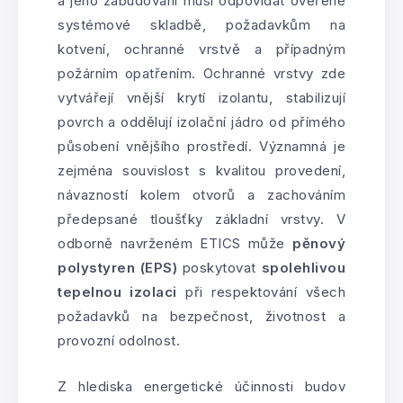
a jeho zabudování musí odpovídat ověřené
systémové skladbě, požadavkům na
kotvení, ochranné vrstvě a případným
požárním opatřením. Ochranné vrstvy zde
vytvářejí vnější krytí izolantu, stabilizují
povrch a oddělují izolační jádro od přímého
působení vnějšího prostředí. Významná je
zejména souvislost s kvalitou provedení,
návazností kolem otvorů a zachováním
předepsané tloušťky základní vrstvy. V
odborně navrženém ETICS může
pěnový
polystyren (EPS)
poskytovat
spolehlivou
tepelnou izolaci
při respektování všech
požadavků na bezpečnost, životnost a
provozní odolnost.
Z hlediska energetické účinnosti budov