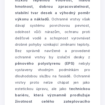
nízkou tepelnou vodivost, malou
hmotnost, dobrou zpracovatelnost,
stabilní tvar desek a výhodný poměr
výkonu a nákladů
. Ochranné vrstvy však
dávají systému povrchovou pevnost,
odolnost vůči nárazům, ochranu proti
dešťové vodě a schopnost vyrovnávat
drobné pohyby vznikající změnami teploty.
Bez správně navržené a provedené
ochranné vrstvy by izolační desky z
pěnového polystyrenu (EPS)
nebyly
vystaveny vhodným podmínkám pro
dlouhodobou službu na fasádě. Ochranné
vrstvy proto nelze chápat jen jako
estetickou úpravu, ale jako
technickou
bariéru, která významně prodlužuje
životnost celého zateplovacího