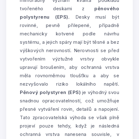
mimořádný význam kvalita podkladu
tvořeného deskami z
pěnového
polystyrenu (EPS)
. Desky musí být
rovinné, pevně přilepené, případně
mechanicky kotvené podle návrhu
systému, a jejich spáry mají být těsné a bez
výškových nerovností. Nerovnosti se před
vytvořením výztužné vrstvy obvykle
upravují broušením, aby ochranná vrstva
měla rovnoměrnou tloušťku a aby se
nezvyšovalo riziko lokálního napětí.
Pěnový polystyren (EPS)
je výhodný svou
snadnou opracovatelností, což umožňuje
přesné vytváření rovin, detailů a napojení.
Tato zpracovatelská výhoda se však plně
projeví pouze tehdy, když je následná
ochranná vrstva nanesena souvisle, v