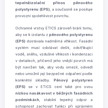
tepelněizolační přínos pěnového
polystyrenu (EPS)
, a současně se posiluje
provozní spolehlivost povrchu.
Ochranné vrstvy ETICS zároveň brání tomu,
aby se k izolantu z
pěnového polystyrenu
(EPS)
dostávala nadměrná vlhkost. Fasádní
systém musí odolávat dešti, odstřikující
vodě, sněhu, vzdušné vlhkosti i kondenzaci
v detailech, přičemž jeho vnější povrch má
být navržen tak, aby vodu omezil, odvedl
nebo umožnil její bezpečné odpaření podle
konkrétní skladby.
Pěnový polystyren
(EPS)
se v ETICS cení také pro svou
nízkou nasákavost v běžných fasádních
podmínkách
, stabilní tepelný odpor a
schopnost zachovat funkci při správném