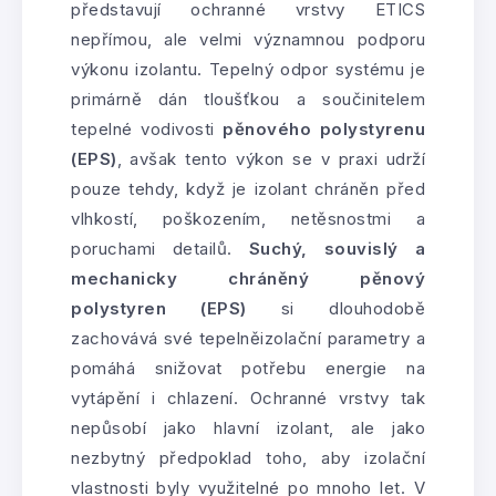
představují ochranné vrstvy ETICS
nepřímou, ale velmi významnou podporu
výkonu izolantu. Tepelný odpor systému je
primárně dán tloušťkou a součinitelem
tepelné vodivosti
pěnového polystyrenu
(EPS)
, avšak tento výkon se v praxi udrží
pouze tehdy, když je izolant chráněn před
vlhkostí, poškozením, netěsnostmi a
poruchami detailů.
Suchý, souvislý a
mechanicky chráněný pěnový
polystyren (EPS)
si dlouhodobě
zachovává své tepelněizolační parametry a
pomáhá snižovat potřebu energie na
vytápění i chlazení. Ochranné vrstvy tak
nepůsobí jako hlavní izolant, ale jako
nezbytný předpoklad toho, aby izolační
vlastnosti byly využitelné po mnoho let. V