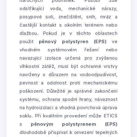
náročných podmínek. Působí zde
odstřikující voda, mechanické nárazy,
posypové soli, znečištění, sníh, mráz a
častější kontakt s okolním terénem nebo
dlažbou. Pokud je v těchto oblastech
použit
pěnový polystyren (EPS)
ve
vhodném systémovém řešení nebo
navazující izolace určená pro zvýšenou
vlhkostní zátěž, musí být ochranné vrstvy
navrženy s důrazem na vodoodpudivost,
pevnost a odolnost proti mechanickému
poškození. Důležité je správné zakončení
systému, ochrana spodní hrany, návaznost
na hydroizolaci a vhodná povrchová úprava
soklu. Při kvalitním provedení může ETICS
s
pěnovým polystyrenem (EPS)
dlouhodobě přispívat k omezení tepelných