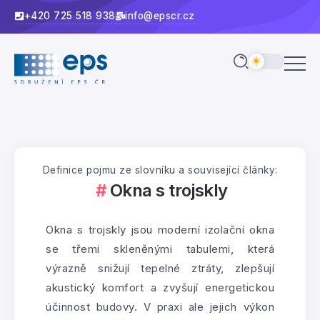
+420 725 518 938
info@epscr.cz
Definice pojmu ze slovníku a související články:
Okna s trojskly
Okna s trojskly jsou moderní izolační okna
se třemi skleněnými tabulemi, která
výrazně snižují tepelné ztráty, zlepšují
akustický komfort a zvyšují energetickou
účinnost budovy. V praxi ale jejich výkon