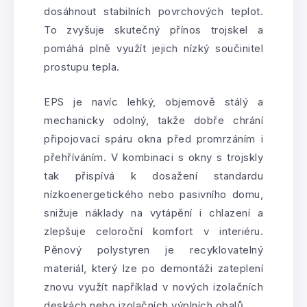
dosáhnout stabilních povrchových teplot.
To zvyšuje skutečný přínos trojskel a
pomáhá plně využít jejich nízký součinitel
prostupu tepla.
EPS je navíc lehký, objemově stálý a
mechanicky odolný, takže dobře chrání
připojovací spáru okna před promrzáním i
přehříváním. V kombinaci s okny s trojskly
tak přispívá k dosažení standardu
nízkoenergetického nebo pasivního domu,
snižuje náklady na vytápění i chlazení a
zlepšuje celoroční komfort v interiéru.
Pěnový polystyren je recyklovatelný
materiál, který lze po demontáži zateplení
znovu využít například v nových izolačních
deskách nebo izolačních výplních obalů.