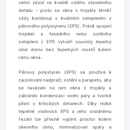
velmi závisí na kvalitě celého stavebního
detailu – proto se okna s trojskly téměř
vždy kombinují s kvalitním zateplením z
pěnového polystyrenu (EPS). Právě spojení
trojskel a fasádního nebo ostěního
zateplení z EPS vytváří souvislý tepelný
obal domu bez tepelných mostů kolem
rámu okna.
Pěnový polystyren (EPS) se používá k
zaizolování nadpraží, ostění a parapetu, aby
se navázalo na rám okna s trojskly a
zabránilo kondenzaci vodní páry a tvorbě
plísní v kritických detailech. Díky nízké
tepelné vodivosti EPS a jeho snadnému
řezání lze přesně vyplnit prostor kolem
okenního rámu, minimalizovat spáry a