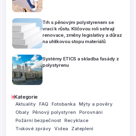
Trh s pěnovým polystyrenem se
vrací k růstu. Klíčovou roli sehrají
renovace, změny legislativy a důraz
na uhlíkovou stopu materiálů
Systémy ETICS a skladba fasády z
polystyrenu
Kategorie
Aktuality
FAQ
Fotobanka
Mýty a pověry
Obaly
Pěnový polystyren
Porovnání
Požární bezpečnost
Recyklace
Tiskové zprávy
Videa
Zateplení