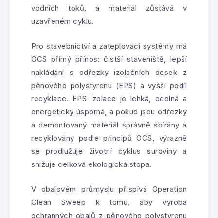
vodních toků, a materiál zůstává v
uzavřeném cyklu.
Pro stavebnictví a zateplovací systémy má
OCS přímý přínos: čistší staveniště, lepší
nakládání s odřezky izolačních desek z
pěnového polystyrenu (EPS) a vyšší podíl
recyklace. EPS izolace je lehká, odolná a
energeticky úsporná, a pokud jsou odřezky
a demontovaný materiál správně sbírány a
recyklovány podle principů OCS, výrazně
se prodlužuje životní cyklus suroviny a
snižuje celková ekologická stopa.
V obalovém průmyslu přispívá Operation
Clean Sweep k tomu, aby výroba
ochranných obalů z pěnového polystyrenu