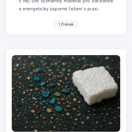
z něj činí významný materiál pro udržitelné
a energeticky úsporné řešení v praxi.
1 Článek