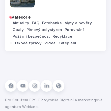
Kategorie
Aktuality
FAQ
Fotobanka
Mýty a pověry
Obaly
Pěnový polystyren
Porovnání
Požární bezpečnost
Recyklace
Tiskové zprávy
Videa
Zateplení
Pro
Sdružení EPS ČR
vyrobila
Digitální a marketingová
agentura Webiano.