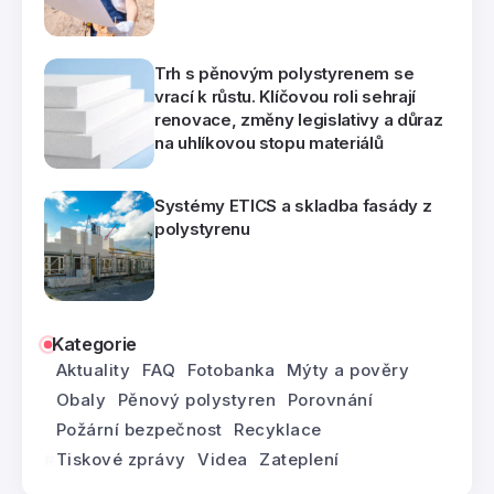
Trh s pěnovým polystyrenem se
vrací k růstu. Klíčovou roli sehrají
renovace, změny legislativy a důraz
na uhlíkovou stopu materiálů
Systémy ETICS a skladba fasády z
polystyrenu
Kategorie
Aktuality
FAQ
Fotobanka
Mýty a pověry
Obaly
Pěnový polystyren
Porovnání
Požární bezpečnost
Recyklace
Tiskové zprávy
Videa
Zateplení