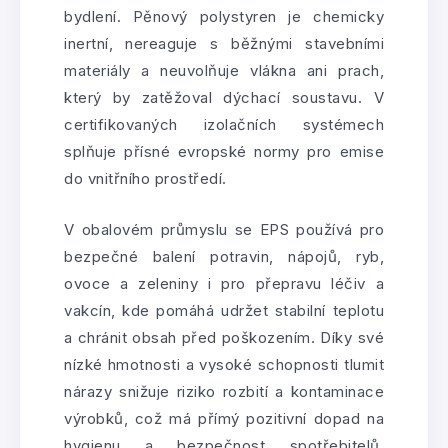
bydlení. Pěnový polystyren je chemicky
inertní, nereaguje s běžnými stavebními
materiály a neuvolňuje vlákna ani prach,
který by zatěžoval dýchací soustavu. V
certifikovaných izolačních systémech
splňuje přísné evropské normy pro emise
do vnitřního prostředí.
V obalovém průmyslu se EPS používá pro
bezpečné balení potravin, nápojů, ryb,
ovoce a zeleniny i pro přepravu léčiv a
vakcín, kde pomáhá udržet stabilní teplotu
a chránit obsah před poškozením. Díky své
nízké hmotnosti a vysoké schopnosti tlumit
nárazy snižuje riziko rozbití a kontaminace
výrobků, což má přímý pozitivní dopad na
hygienu a bezpečnost spotřebitelů.