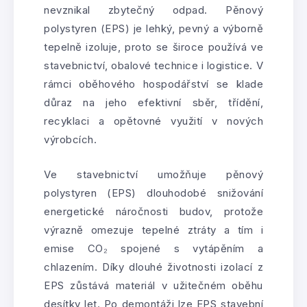
nevznikal zbytečný odpad. Pěnový
polystyren (EPS) je lehký, pevný a výborně
tepelně izoluje, proto se široce používá ve
stavebnictví, obalové technice i logistice. V
rámci oběhového hospodářství se klade
důraz na jeho efektivní sběr, třídění,
recyklaci a opětovné využití v nových
výrobcích.
Ve stavebnictví umožňuje pěnový
polystyren (EPS) dlouhodobé snižování
energetické náročnosti budov, protože
výrazně omezuje tepelné ztráty a tím i
emise CO₂ spojené s vytápěním a
chlazením. Díky dlouhé životnosti izolací z
EPS zůstává materiál v užitečném oběhu
desítky let. Po demontáži lze EPS stavební