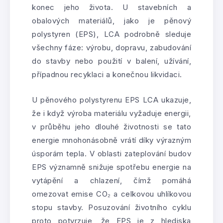
konec jeho života. U stavebních a
obalových materiálů, jako je pěnový
polystyren (EPS), LCA podrobně sleduje
všechny fáze: výrobu, dopravu, zabudování
do stavby nebo použití v balení, užívání,
případnou recyklaci a konečnou likvidaci.
U pěnového polystyrenu EPS LCA ukazuje,
že i když výroba materiálu vyžaduje energii,
v průběhu jeho dlouhé životnosti se tato
energie mnohonásobně vrátí díky výrazným
úsporám tepla. V oblasti zateplování budov
EPS významně snižuje spotřebu energie na
vytápění a chlazení, čímž pomáhá
omezovat emise CO₂ a celkovou uhlíkovou
stopu stavby. Posuzování životního cyklu
proto potvrzuje, že EPS je z hlediska