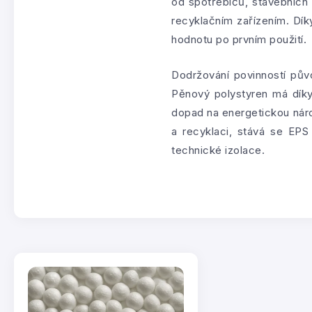
od spotřebičů, stavebních 
recyklačním zařízením. Dík
hodnotu po prvním použití.
Dodržování povinností půvo
Pěnový polystyren má díky 
dopad na energetickou náro
a recyklaci, stává se EPS
technické izolace.