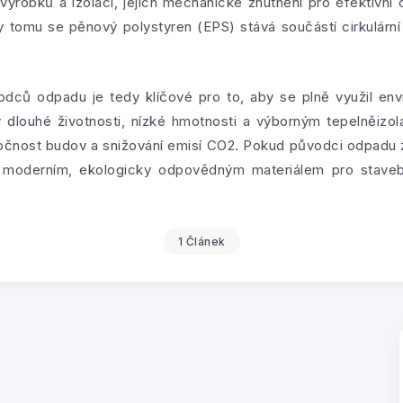
výrobků a izolací, jejich mechanické zhutnění pro efektivní
y tomu se pěnový polystyren (EPS) stává součástí cirkulárn
dců odpadu je tedy klíčové pro to, aby se plně využil env
dlouhé životnosti, nízké hmotnosti a výborným tepelněizol
čnost budov a snižování emisí CO2. Pokud původci odpadu zaj
 moderním, ekologicky odpovědným materiálem pro stavebn
1 Článek