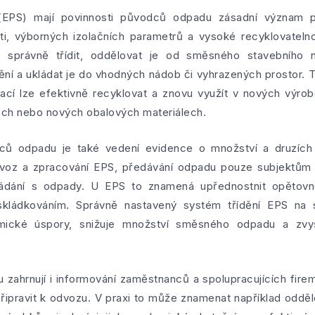
EPS) mají povinnosti původců odpadu zásadní význam pro
sti, výborných izolačních parametrů a vysoké recyklovatel
správně třídit, oddělovat je od směsného stavebního 
tění a ukládat je do vhodných nádob či vyhrazených prostor. Tí
ací lze efektivně recyklovat a znovu využít v nových výrobc
ch nebo nových obalových materiálech.
dců odpadu je také vedení evidence o množství a druzích 
svoz a zpracování EPS, předávání odpadu pouze subjektům 
kládání s odpady. U EPS to znamená upřednostnit opětovné
skládkováním. Správně nastavený systém třídění EPS na 
mické úspory, snižuje množství směsného odpadu a zvyš
zahrnují i informování zaměstnanců a spolupracujících firem
a připravit k odvozu. V praxi to může znamenat například odd