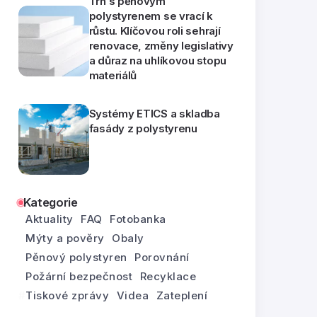
Trh s pěnovým
polystyrenem se vrací k
růstu. Klíčovou roli sehrají
renovace, změny legislativy
a důraz na uhlíkovou stopu
materiálů
Systémy ETICS a skladba
fasády z polystyrenu
Kategorie
Aktuality
FAQ
Fotobanka
Mýty a pověry
Obaly
Pěnový polystyren
Porovnání
Požární bezpečnost
Recyklace
Tiskové zprávy
Videa
Zateplení