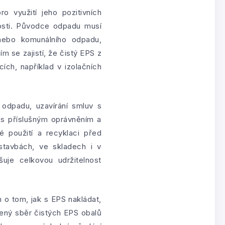
 využití jeho pozitivních
nosti. Původce odpadu musí
nebo komunálního odpadu,
m se zajistí, že čistý EPS z
ích, například v izolačních
odpadu, uzavírání smluv s
s příslušným oprávněním a
 použití a recyklaci před
stavbách, ve skladech i v
uje celkovou udržitelnost
 o tom, jak s EPS nakládat,
ělený sběr čistých EPS obalů