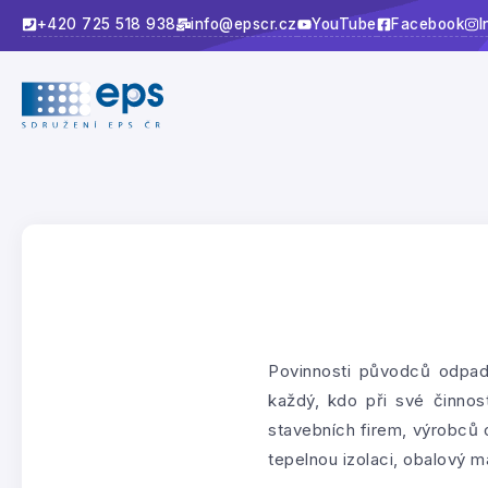
+420 725 518 938
info@epscr.cz
YouTube
Facebook
I
Povinnosti původců odpadu
každý, kdo při své činno
stavebních firem, výrobců o
tepelnou izolaci, obalový m