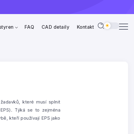
styren
FAQ
CAD detaily
Kontakt
žadavků, které musí splnit
(EPS). Týká se to zejména
bě, kteří používají EPS jako