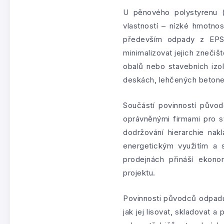
U pěnového polystyrenu (
vlastností – nízké hmotno
především odpady z EPS 
minimalizovat jejich znečiš
obalů nebo stavebních izol
deskách, lehčených betone
Součástí povinností půvo
oprávněnými firmami pro 
dodržování hierarchie na
energetickým využitím a 
prodejnách přináší ekono
projektu.
Povinnosti původců odpadu 
jak jej lisovat, skladovat 