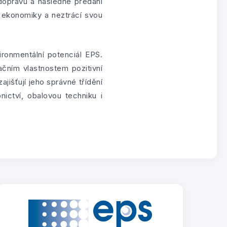
 dopravu a následné předání
í ekonomiky a neztrácí svou
ironmentální potenciál EPS.
ačním vlastnostem pozitivní
išťují jeho správné třídění
ictví, obalovou techniku i