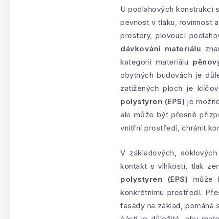
U podlahových konstrukcí s
pevnost v tlaku, rovinnost 
prostory, plovoucí podlah
dávkování materiálu
znam
kategorii materiálu
pěnový
obytných budovách je důl
zatížených ploch je klíč
polystyren (EPS)
je možnos
ale může být přesně přizp
vnitřní prostředí, chránit 
V základových, soklových
kontakt s vlhkostí, tlak z
polystyren (EPS)
může bý
konkrétnímu prostředí. Pře
fasády na základ, pomáhá s
částí je důležité, aby mat