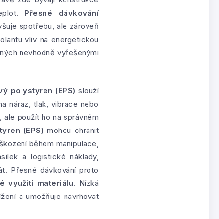
eplot.
Přesné dávkování
šuje spotřebu, ale zároveň
olantu vliv na energetickou
obených nevhodně vyřešenými
vý polystyren (EPS)
slouží
na náraz, tlak, vibrace nebo
, ale použít ho na správném
tyren (EPS)
mohou chránit
poškození během manipulace,
ilek a logistické náklady,
át. Přesné dávkování proto
 využití materiálu
. Nízká
ížení a umožňuje navrhovat