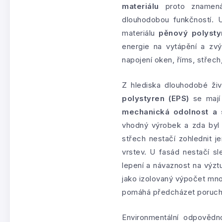
materiálu
proto znamená 
dlouhodobou funkčností. U
materiálu
pěnový polysty
energie na vytápění a zvý
napojení oken, říms, střech
Z hlediska dlouhodobé živ
polystyren (EPS)
se mají 
mechanická odolnost a s
vhodný výrobek a zda byl 
střech nestačí zohlednit 
vrstev. U fasád nestačí sl
lepení a návaznost na výzt
jako izolovaný výpočet mno
pomáhá předcházet poruchá
Environmentální odpovědn