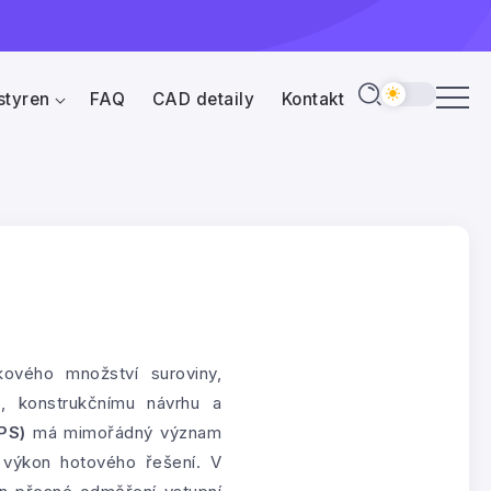
styren
FAQ
CAD detaily
Kontakt
kového množství suroviny,
, konstrukčnímu návrhu a
PS)
má mimořádný význam
ý výkon hotového řešení. V