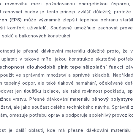
rovnováhu mezi požadovanou energetickou úsporou, in
 renovací budov je tento princip zvlášť důležitý, protože
ren (EPS)
může významně zlepšit tepelnou ochranu staršíh
šit komfort uživatelů. Současně umožňuje zachovat provedi
, soklů a balkonových konstrukcí.
otnosti je přesné dávkování materiálu důležité proto, že v
uplatnit v takové míře, jakou konstrukce skutečně potře
chopnost dlouhodobě plnit tepelněizolační funkci
záv
použit ve správném množství a správné skladbě. Napříkla
jen tepelný odpor, ale také tlakové namáhání, očekávané de
edovat jen tloušťku izolace, ale také rovinnost podkladu, s
užnou vrstvu. Přesné dávkování materiálu
pěnový polystyre
žství, ale jako součást celého technického návrhu. Správně z
m, omezuje potřebu oprav a podporuje spolehlivý provoz ko
ost je další oblastí, kde má přesné dávkování materiál