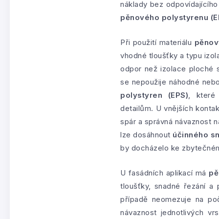
náklady bez odpovídajícíh
pěnového polystyrenu (E
Při použití materiálu
pěnov
vhodné tloušťky a typu izola
odpor než izolace ploché 
se nepoužije náhodné nebo 
polystyren (EPS)
, které
detailům. U vnějších konta
spár a správná návaznost na
lze dosáhnout
účinného sn
by docházelo ke zbytečném
U fasádních aplikací má
pě
tloušťky, snadné řezání a
případě neomezuje na poče
návaznost jednotlivých vr