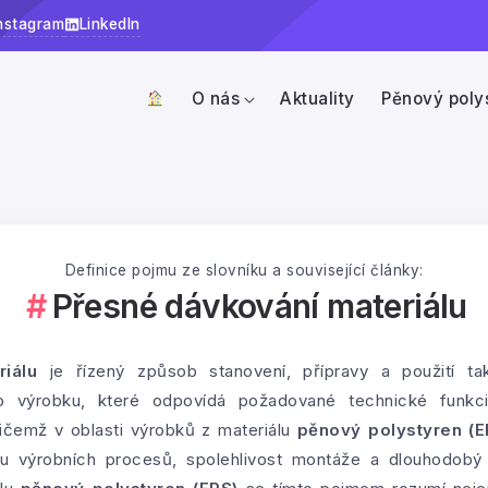
nstagram
LinkedIn
O nás
Aktuality
Pěnový poly
Definice pojmu ze slovníku a související články:
Přesné dávkování materiálu
iálu
je řízený způsob stanovení, přípravy a použití ta
o výrobku, které odpovídá požadované technické funkci
čemž v oblasti výrobků z materiálu
pěnový polystyren (E
ilitu výrobních procesů, spolehlivost montáže a dlouhodob