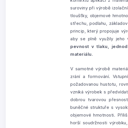
kontextu aplikací z materi
suroviny při výrobě izolačn
tloušťky, objemové hmotnos
střechu, podlahu, základov
princip, který propojuje vý
aby se plně využily jeho
pevnost v tlaku, jedno
materiálu
.
V samotné výrobě materi
zrání a formování. Vstup
požadovanou hustotu, rov
vzniká výrobek s předvídate
dobrou tvarovou přesnost
buněčné struktuře s vysok
objemové hmotnosti. Příli
horší soudržnosti výrobk