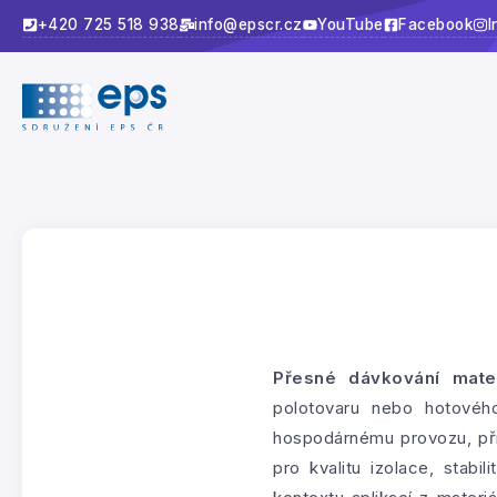
+420 725 518 938
info@epscr.cz
YouTube
Facebook
I
Přesné dávkování mater
polotovaru nebo hotovéh
hospodárnému provozu, při
pro kvalitu izolace, stab