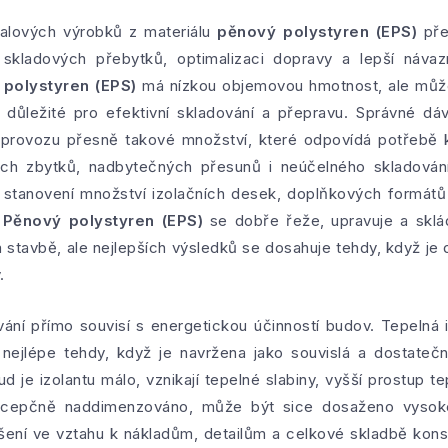
balových výrobků z materiálu
pěnový polystyren (EPS)
pře
 skladových přebytků, optimalizaci dopravy a lepší náva
polystyren (EPS)
má nízkou objemovou hmotnost, ale může 
 důležité pro efektivní skladování a přepravu. Správné d
provozu přesně takové množství, které odpovídá potřebě k
ých zbytků, nadbytečných přesunů i neúčelného skladován
stanovení množství izolačních desek, doplňkových formátů
.
Pěnový polystyren (EPS)
se dobře řeže, upravuje a sklá
 stavbě, ale nejlepších výsledků se dosahuje tehdy, když je
.
ání přímo souvisí s energetickou účinností budov. Tepelná 
nejlépe tehdy, když je navržena jako souvislá a dostate
 je izolantu málo, vznikají tepelné slabiny, vyšší prostup te
ncepčně naddimenzováno, může být sice dosaženo vysoké
šení ve vztahu k nákladům, detailům a celkové skladbě kon