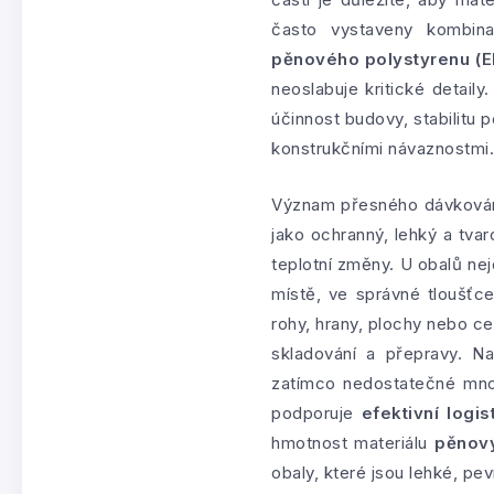
často vystaveny kombina
pěnového polystyrenu (E
neoslabuje kritické detail
účinnost budovy, stabilitu
konstrukčními návaznostmi.
Význam přesného dávkování
jako ochranný, lehký a tvar
teplotní změny. U obalů ne
místě, ve správné tloušťc
rohy, hrany, plochy nebo c
skladování a přepravy. Na
zatímco nedostatečné množ
podporuje
efektivní logi
hmotnost materiálu
pěnový
obaly, které jsou lehké, pe