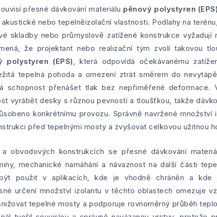
ouvisí přesné dávkování materiálu
pěnový polystyren (EPS
a akustické nebo tepelněizolační vlastnosti. Podlahy na teré
ové skladby nebo průmyslově zatížené konstrukce vyžadují 
ená, že projektant nebo realizační tým zvolí takovou tl
 polystyren (EPS)
, která odpovídá očekávanému zatíže
ežitá tepelná pohoda a omezení ztrát směrem do nevytápěn
ová schopnost přenášet tlak bez nepřiměřené deformace.
t vyrábět desky s různou pevností a tloušťkou, takže dávkov
ůsobeno konkrétnímu provozu. Správně navržené množství i
konstrukci před tepelnými mosty a zvyšovat celkovou užitnou 
 a obvodových konstrukcích se přesné dávkování materi
eminy, mechanické namáhání a návaznost na další části tepe
t použit v aplikacích, kde je vhodně chráněn a kde j
sné určení množství izolantu v těchto oblastech omezuje vz
nižovat tepelné mosty a podporuje rovnoměrný průběh teplo
eriál tvořil souvislou a správně navázanou vrstvu, protože 