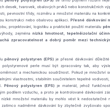
álu
pěnový polystyren (EPS)
se tímto pojmem rozumí neje
ích desek, tvarovek, obalových prvků nebo konstrukčních výp
ti, pevnostní třídy, rozměru a množství materiálu na konkré
ou konstrukci nebo obalovou aplikaci.
Přesné dávkování m
robu, projektování, logistiku a praktické použití materiálu
pěn
 výhody, zejména
nízká hmotnost, tepelněizolační účinn
duchá zpracovatelnost a dobrý poměr mezi technic
álu
pěnový polystyren (EPS)
je přesné dávkování důležité
ní polystyrenové perle musí být zpracovány tak, aby výsl
noměrnost a mechanickou soudržnost. Pokud je množství su
lnými vlastnostmi, stabilním součinitelem tepelné vodivosti
í.
Pěnový polystyren (EPS)
je materiál, jehož funkčnos
ým podílem vzduchu, a proto je kontrolované dávkování zá
š nízké množství materiálu by mohlo vést k nedostatečné
u, zatímco nadměrné dávkování by zbytečně zvyšovalo spot