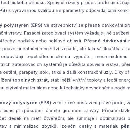
o technického přínosu. Správně řízený proces proto umožňuj
PS)
s vyrovnanou kvalitou a s parametry odpovídajícími konkré
ý polystyren (EPS)
ve stavebnictví se přesné dávkování pr
ční vrstvy. Fasádní zateplovací systém vyžaduje jiné zatížení,
střechy, podlahy nebo soklové oblasti.
Přesné dávkování m
pouze orientační množství izolantu, ale taková tloušťka a t
 odpovídají tepelnětechnickému výpočtu, mechanickému
ktních zateplovacích systémů je důležitá souvislá vrstva, př
 ostění, parapety, sokl, atiku a další konstrukční uzly. Díky
ížení tepelných ztrát
, stabilnější vnitřní teploty a lepší en
u plýtvání materiálem nebo k technicky nevhodnému poddim
nový polystyren (EPS)
velmi silné postavení právě proto, ž
 přesné přizpůsobení členité geometrii stavby. Přesné dávk
t desek na metr čtvereční, ale zahrnuje i optimalizaci p
stev a minimalizaci zbytků. Izolační desky z materiálu
pěn