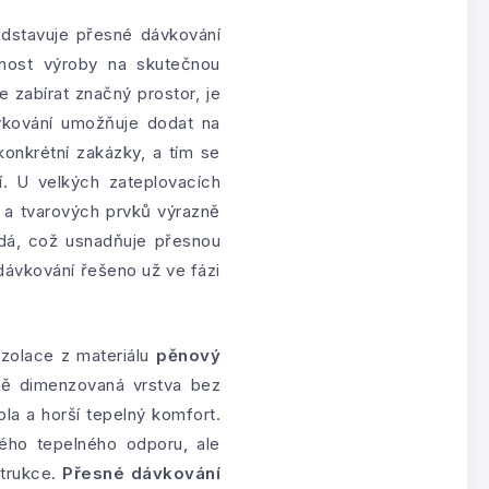
dstavuje přesné dávkování
znost výroby na skutečnou
zabírat značný prostor, je
ávkování umožňuje dodat na
onkrétní zakázky, a tím se
í. U velkých zateplovacích
 a tvarových prvků výrazně
dá, což usnadňuje přesnou
 dávkování řešeno už ve fázi
izolace z materiálu
pěnový
čně dimenzovaná vrstva bez
pla a horší tepelný komfort.
ho tepelného odporu, ale
strukce.
Přesné dávkování