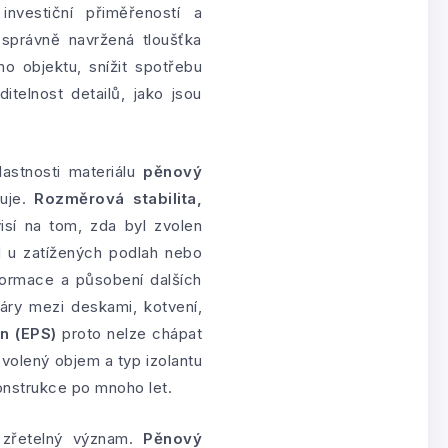
vestiční přiměřeností a
 správně navržená tloušťka
o objektu, snížit spotřebu
telnost detailů, jako jsou
lastnosti materiálu
pěnový
buje.
Rozměrová stabilita,
isí na tom, zda byl zvolen
d u zatížených podlah nebo
formace a působení dalších
páry mezi deskami, kotvení,
n (EPS)
proto nelze chápat
volený objem a typ izolantu
nstrukce po mnoho let.
u zřetelný význam.
Pěnový