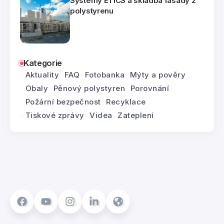
Systémy ETICS a skladba fasády z
polystyrenu
Kategorie
Aktuality
FAQ
Fotobanka
Mýty a pověry
Obaly
Pěnový polystyren
Porovnání
Požární bezpečnost
Recyklace
Tiskové zprávy
Videa
Zateplení