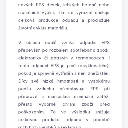
nových EPS desek, lehkých betonů nebo
izolačních výplní. Tím se výrazně snižuje
celková produkce odpadu a prodlužuje
životní cyklus materiálu.
V oblasti obalů vzniká odpadní EPS
především po rozbalení spotřebního zboží,
elektroniky či potravin v termoboxech. I
tento odpadní EPS je plně recyklovatelný,
pokud je správně vytříděn a není znečištěn.
Díky své nízké hmotnosti a vysokému
podílu vzduchu představuje EPS při
přepravě a manipulaci minimální zátěž,
přesto výborně chrání zboží před
poškozením. To ve výsledku snižuje
celkovou produkci odpadu v podobě
rozbitých výrobků a reklamací.