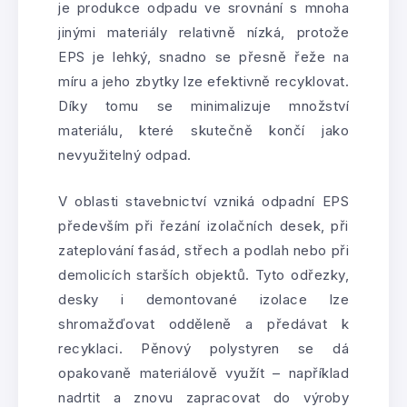
je produkce odpadu ve srovnání s mnoha
jinými materiály relativně nízká, protože
EPS je lehký, snadno se přesně řeže na
míru a jeho zbytky lze efektivně recyklovat.
Díky tomu se minimalizuje množství
materiálu, které skutečně končí jako
nevyužitelný odpad.
V oblasti stavebnictví vzniká odpadní EPS
především při řezání izolačních desek, při
zateplování fasád, střech a podlah nebo při
demolicích starších objektů. Tyto odřezky,
desky i demontované izolace lze
shromažďovat odděleně a předávat k
recyklaci. Pěnový polystyren se dá
opakovaně materiálově využít – například
nadrtit a znovu zapracovat do výroby