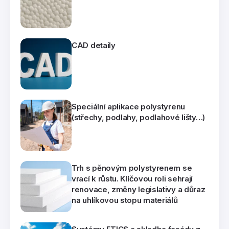
CAD detaily
Speciální aplikace polystyrenu
(střechy, podlahy, podlahové lišty…)
Trh s pěnovým polystyrenem se
vrací k růstu. Klíčovou roli sehrají
renovace, změny legislativy a důraz
na uhlíkovou stopu materiálů