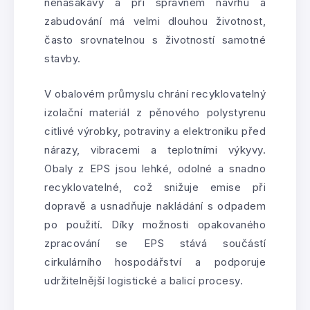
nenasákavý a při správném návrhu a
zabudování má velmi dlouhou životnost,
často srovnatelnou s životností samotné
stavby.
V obalovém průmyslu chrání recyklovatelný
izolační materiál z pěnového polystyrenu
citlivé výrobky, potraviny a elektroniku před
nárazy, vibracemi a teplotními výkyvy.
Obaly z EPS jsou lehké, odolné a snadno
recyklovatelné, což snižuje emise při
dopravě a usnadňuje nakládání s odpadem
po použití. Díky možnosti opakovaného
zpracování se EPS stává součástí
cirkulárního hospodářství a podporuje
udržitelnější logistické a balicí procesy.