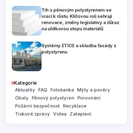
Trh s pěnovým polystyrenem se
vrací k růstu. Klíčovou roli sehrají
renovace, změny legislativy a důraz
na uhlíkovou stopu materiálů
Systémy ETICS a skladba fasády z
polystyrenu
Kategorie
Aktuality
FAQ
Fotobanka
Mýty a pověry
Obaly
Pěnový polystyren
Porovnání
Požární bezpečnost
Recyklace
Tiskové zprávy
Videa
Zateplení