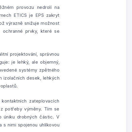
běžném provozu nedrolí na
émech ETICS je EPS zakryt
což výrazně snižuje možnost
 ochranné prvky, které se
itní projektování, správnou
je: je lehký, ale objemný,
í zavedené systémy zpětného
h izolačních desek, lehkých
oplastů.
 kontaktních zateplovacích
 bez potřeby výměny. Tím se
o úniku drobných částic. V
 s nimi spojenou uhlíkovou