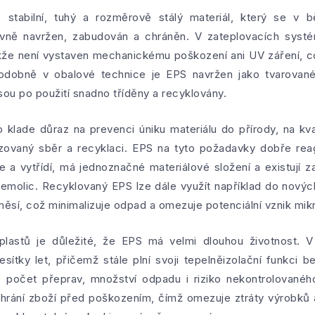
 stabilní, tuhý a rozměrově stálý materiál, který se v 
rávně navržen, zabudován a chráněn. V zateplovacích syst
akže není vystaven mechanickému poškození ani UV záření, 
Podobně v obalové technice je EPS navržen jako tvarované
sou po použití snadno tříděny a recyklovány.
 klade důraz na prevenci úniku materiálu do přírody, na kval
zovaný sběr a recyklaci. EPS na tyto požadavky dobře reagu
je a vytřídí, má jednoznačné materiálové složení a existuj
demolic. Recyklovaný EPS lze dále využít například do novýc
sí, což minimalizuje odpad a omezuje potenciální vznik mikr
plastů je důležité, že EPS má velmi dlouhou životnost. V
ítky let, přičemž stále plní svoji tepelněizolační funkci
u, počet přeprav, množství odpadu i riziko nekontrolovanéh
hrání zboží před poškozením, čímž omezuje ztráty výrobků a