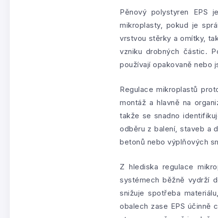
Pěnový polystyren EPS je
mikroplasty, pokud je sp
vrstvou stěrky a omítky, t
vzniku drobných částic. 
používají opakovaně nebo j
Regulace mikroplastů proto
montáž a hlavně na organi
takže se snadno identifiku
odběru z balení, staveb a 
betonů nebo výplňových smě
Z hlediska regulace mikro
systémech běžně vydrží des
snižuje spotřeba materiál
obalech zase EPS účinně c