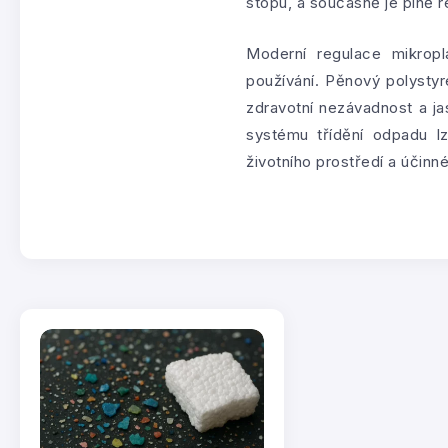
stopu, a současně je plně 
Moderní regulace mikropl
používání. Pěnový polysty
zdravotní nezávadnost a ja
systému třídění odpadu l
životního prostředí a účinn