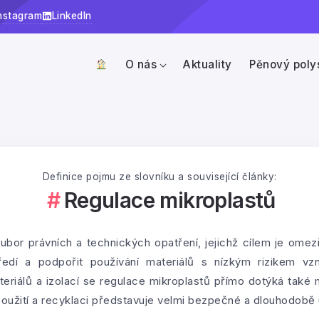
nstagram
LinkedIn
O nás
Aktuality
Pěnový poly
Definice pojmu ze slovníku a související články:
Regulace mikroplastů
ubor právních a technických opatření, jejichž cílem je omez
ředí a podpořit používání materiálů s nízkým rizikem vzn
teriálů a izolací se regulace mikroplastů přímo dotýká také 
oužití a recyklaci představuje velmi bezpečné a dlouhodobě u