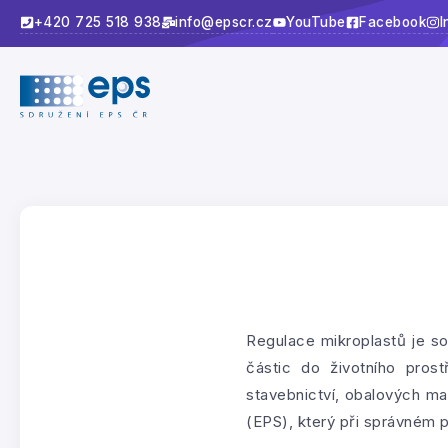
+420 725 518 938
info@epscr.cz
YouTube
Facebook
I
Regulace mikroplastů je so
částic do životního prost
stavebnictví, obalových ma
(EPS), který při správném p