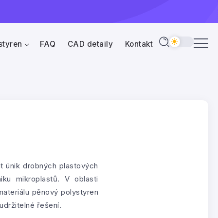
styren
FAQ
CAD detaily
Kontakt
it únik drobných plastových
iku mikroplastů. V oblasti
materiálu pěnový polystyren
držitelné řešení.