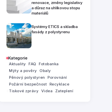
renovace, změny legislativy
a důraz na uhlíkovou stopu
materiálů
Systémy ETICS a skladba
fasády z polystyrenu
Kategorie
Aktuality
FAQ
Fotobanka
Mýty a pověry
Obaly
Pěnový polystyren
Porovnání
Požární bezpečnost
Recyklace
Tiskové zprávy
Videa
Zateplení