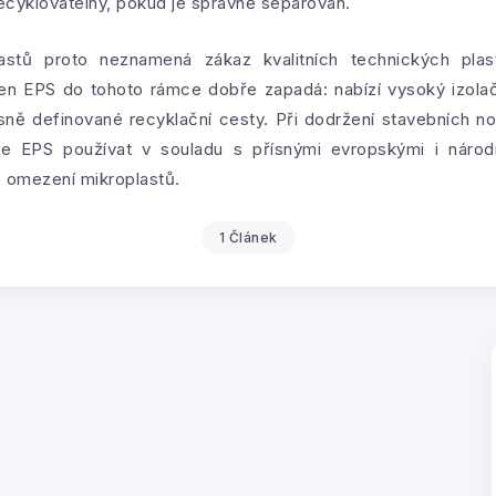
recyklovatelný, pokud je správně separován.
astů proto neznamená zákaz kvalitních technických plas
ren EPS do tohoto rámce dobře zapadá: nabízí vysoký izolač
sně definované recyklační cesty. Při dodržení stavebních 
ze EPS používat v souladu s přísnými evropskými i národ
é omezení mikroplastů.
1 Článek