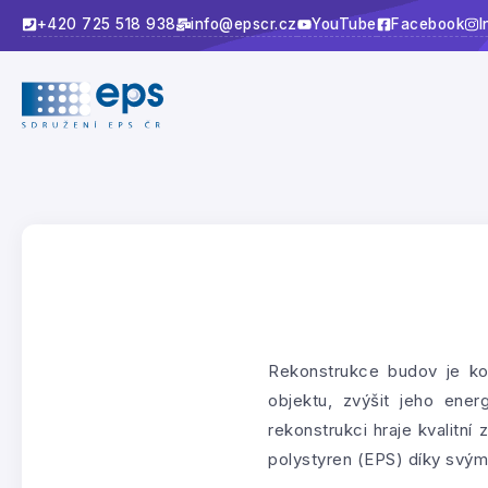
+420 725 518 938
info@epscr.cz
YouTube
Facebook
I
Rekonstrukce budov je kom
objektu, zvýšit jeho ener
rekonstrukci hraje kvalitn
polystyren (EPS) díky svým 