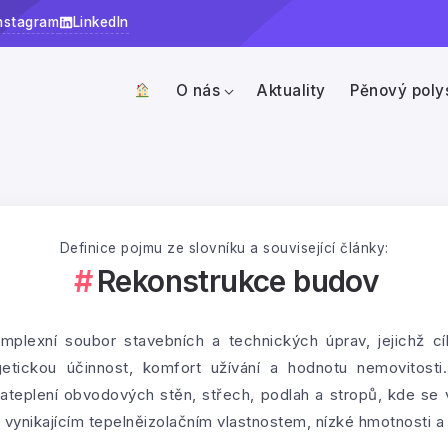
nstagram
LinkedIn
O nás
Aktuality
Pěnový poly
Definice pojmu ze slovníku a související články:
Rekonstrukce budov
plexní soubor stavebních a technických úprav, jejichž cíl
getickou účinnost, komfort užívání a hodnotu nemovitosti.
í zateplení obvodových stěn, střech, podlah a stropů, kde se
vynikajícím tepelněizolačním vlastnostem, nízké hmotnosti a 