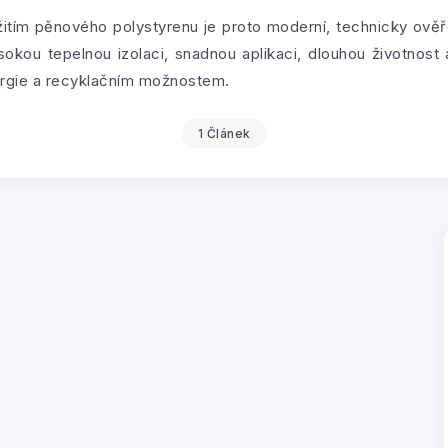
itím pěnového polystyrenu je proto moderní, technicky ov
okou tepelnou izolaci, snadnou aplikaci, dlouhou životnost 
ergie a recyklačním možnostem.
1 Článek