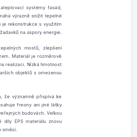
zateplovací systémy fasád,
omáhá výrazně snížit tepelné
u je rekonstrukce s využitím
ožadavků na úspory energie.
tepelných mostů, zlepšení
azem. Materiál je rozměrově
na realizaci. Nízká hmotnost
starších objektů s omezenou
m, že významně přispívá ke
ahuje freony ani jiné látky
 veřejných budovách. Velkou
é díly EPS materiálu znovu
h směsí.