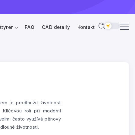
styren
FAQ
CAD detaily
Kontakt
em je prodloužit životnost
 Klíčovou roli při moderní
 velmi často využívá pěnový
dlouhé životnosti.