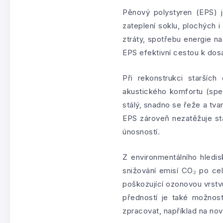
Pěnový polystyren (EPS) j
zateplení soklu, plochých i
ztráty, spotřebu energie na
EPS efektivní cestou k dos
Při rekonstrukci staršíc
akustického komfortu (spec
stálý, snadno se řeže a tva
EPS zároveň nezatěžuje stá
únosností.
Z environmentálního hledi
snižování emisí CO₂ po cel
poškozující ozonovou vrstv
předností je také možnost
zpracovat, například na no