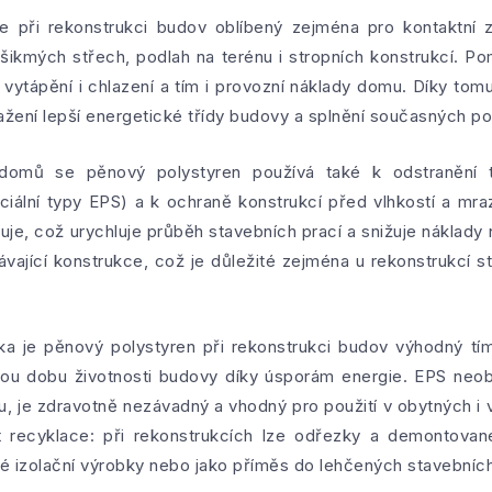
e při rekonstrukci budov oblíbený zejména pro kontaktní 
 šikmých střech, podlah na terénu i stropních konstrukcí. P
 vytápění i chlazení a tím i provozní náklady domu. Díky tom
ažení lepší energetické třídy budovy a splnění současných p
h domů se pěnový polystyren používá také k odstranění 
iální typy EPS) a k ochraně konstrukcí před vlhkostí a mr
ruje, což urychluje průběh stavebních prací a snižuje náklady 
vající konstrukce, což je důležité zejména u rekonstrukcí 
ska je pěnový polystyren při rekonstrukci budov výhodný tí
ou dobu životnosti budovy díky úsporám energie. EPS neobs
u, je zdravotně nezávadný a vhodný pro použití v obytných i
 recyklace: při rekonstrukcích lze odřezky a demontovan
vé izolační výrobky nebo jako příměs do lehčených stavebníc