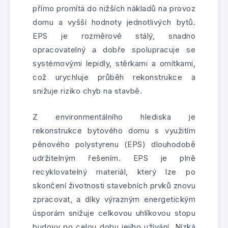
přímo promítá do nižších nákladů na provoz
domu a vyšší hodnoty jednotlivých bytů.
EPS je rozměrově stálý, snadno
opracovatelný a dobře spolupracuje se
systémovými lepidly, stěrkami a omítkami,
což urychluje průběh rekonstrukce a
snižuje riziko chyb na stavbě.
Z environmentálního hlediska je
rekonstrukce bytového domu s využitím
pěnového polystyrenu (EPS) dlouhodobě
udržitelným řešením. EPS je plně
recyklovatelný materiál, který lze po
skončení životnosti stavebních prvků znovu
zpracovat, a díky výrazným energetickým
úsporám snižuje celkovou uhlíkovou stopu
budovy po celou dobu jejího užívání. Nízká