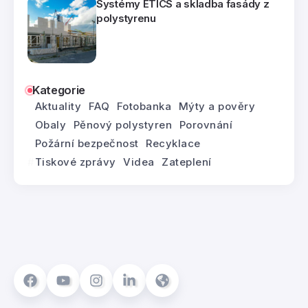
Systémy ETICS a skladba fasády z
polystyrenu
Kategorie
Aktuality
FAQ
Fotobanka
Mýty a pověry
Obaly
Pěnový polystyren
Porovnání
Požární bezpečnost
Recyklace
Tiskové zprávy
Videa
Zateplení