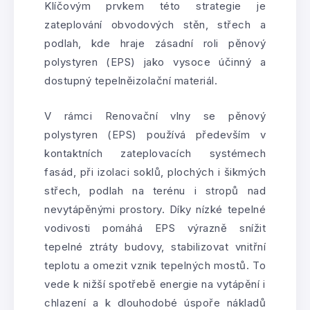
Klíčovým prvkem této strategie je
zateplování obvodových stěn, střech a
podlah, kde hraje zásadní roli pěnový
polystyren (EPS) jako vysoce účinný a
dostupný tepelněizolační materiál.
V rámci Renovační vlny se pěnový
polystyren (EPS) používá především v
kontaktních zateplovacích systémech
fasád, při izolaci soklů, plochých i šikmých
střech, podlah na terénu i stropů nad
nevytápěnými prostory. Díky nízké tepelné
vodivosti pomáhá EPS výrazně snížit
tepelné ztráty budovy, stabilizovat vnitřní
teplotu a omezit vznik tepelných mostů. To
vede k nižší spotřebě energie na vytápění i
chlazení a k dlouhodobé úspoře nákladů