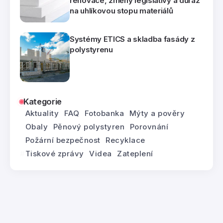
renovace, změny legislativy a důraz
na uhlíkovou stopu materiálů
Systémy ETICS a skladba fasády z
polystyrenu
Kategorie
Aktuality
FAQ
Fotobanka
Mýty a pověry
Obaly
Pěnový polystyren
Porovnání
Požární bezpečnost
Recyklace
Tiskové zprávy
Videa
Zateplení