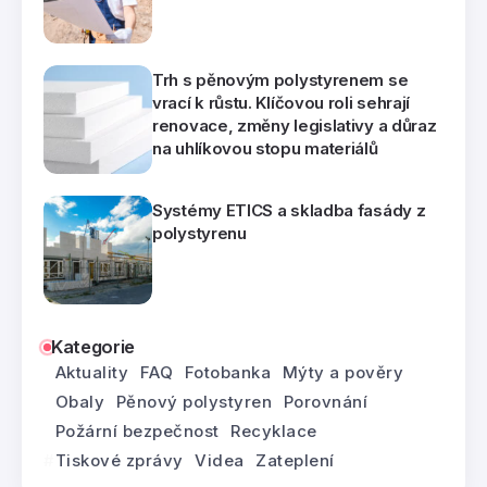
Trh s pěnovým polystyrenem se
vrací k růstu. Klíčovou roli sehrají
renovace, změny legislativy a důraz
na uhlíkovou stopu materiálů
Systémy ETICS a skladba fasády z
polystyrenu
Kategorie
Aktuality
FAQ
Fotobanka
Mýty a pověry
Obaly
Pěnový polystyren
Porovnání
Požární bezpečnost
Recyklace
Tiskové zprávy
Videa
Zateplení