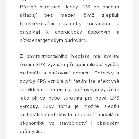
Přesně nařezané desky EPS se snadno
skládají bez mezer, čímž zlepšují
tepelněizolační parametry konstrukce a
přispívají k energeticky úsporným a
nízkoenergetickým budovám.
Z environmentálního hlediska má kvalitní
řezání EPS význam při optimalizaci využití
materiálu a snižování odpadu. Odřezky a
zbytky EPS vzniklé při řezání lze efektivně
recyklovat – drcením a opětovným využitím
jako plnivo nebo surovina pro nové EPS
výrobky. Díky tomu je možné zlepšit
materiálovou efektivitu a podpořit cirkulární
ekonomiku ve stavebnictví i obalovém
průmyslu.