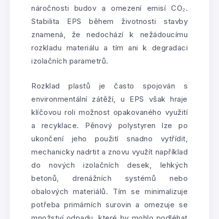
náročnosti budov a omezení emisí CO₂.
Stabilita EPS během životnosti stavby
znamená, že nedochází k nežádoucímu
rozkladu materiálu a tím ani k degradaci
izolačních parametrů.
Rozklad plastů je často spojován s
environmentální zátěží, u EPS však hraje
klíčovou roli možnost opakovaného využití
a recyklace. Pěnový polystyren lze po
ukončení jeho použití snadno vytřídit,
mechanicky nadrtit a znovu využít například
do nových izolačních desek, lehkých
betonů, drenážních systémů nebo
obalových materiálů. Tím se minimalizuje
potřeba primárních surovin a omezuje se
množství odpadu, které by mohlo podléhat