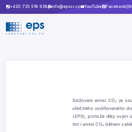
+420 725 518 938
info@epscr.cz
YouTube
Facebook
I
Snižování emisí CO₂ je sou
uhličitého uvolňovaného do 
(EPS), protože díky svým i
tím i emisí CO₂ během celé