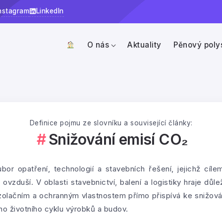
nstagram
LinkedIn
O nás
Aktuality
Pěnový poly
Definice pojmu ze slovníku a související články:
Snižování emisí CO₂
bor opatření, technologií a stavebních řešení, jejichž cíl
ovzduší. V oblasti stavebnictví, balení a logistiky hraje důle
zolačním a ochranným vlastnostem přímo přispívá ke snižová
ho životního cyklu výrobků a budov.