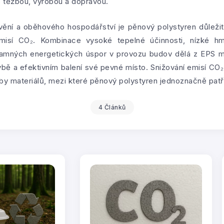
s těžbou, výrobou a dopravou.
avění a oběhového hospodářství je pěnový polystyren důleži
emisí CO₂. Kombinace vysoké tepelné účinnosti, nízké hmo
amných energetických úspor v provozu budov dělá z EPS ma
bě a efektivním balení své pevné místo. Snižování emisí CO₂ 
lby materiálů, mezi které pěnový polystyren jednoznačně patř
4 Článků