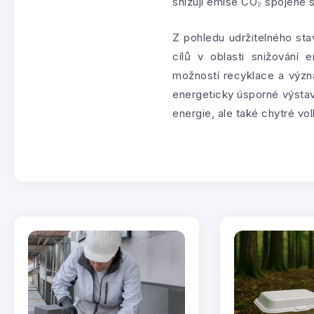
snižují emise CO₂ spojené 
Z pohledu udržitelného st
cílů v oblasti snižování 
možností recyklace a význ
energeticky úsporné výstav
energie, ale také chytré vo