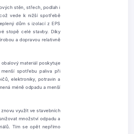
vých stěn, střech, podlah i
, což vede k nižší spotřebě
teplený dům s izolací z EPS
vé stopě celé stavby. Díky
výrobou a dopravou relativně
o obalový materiál poskytuje
 menší spotřebu paliva při
čů, elektroniky, potravin a
znamená méně odpadu a menší
, znovu využít ve stavebních
snižovat množství odpadu a
eriálů. Tím se opět nepřímo