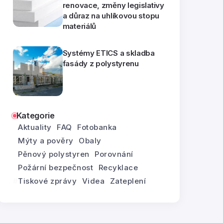
renovace, změny legislativy
a důraz na uhlíkovou stopu
materiálů
Systémy ETICS a skladba
fasády z polystyrenu
Kategorie
Aktuality
FAQ
Fotobanka
Mýty a pověry
Obaly
Pěnový polystyren
Porovnání
Požární bezpečnost
Recyklace
Tiskové zprávy
Videa
Zateplení