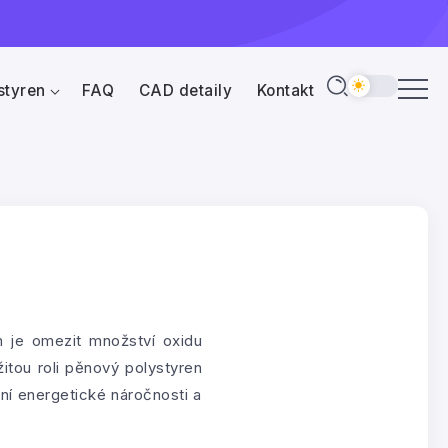
styren
FAQ
CAD detaily
Kontakt
em je omezit množství oxidu
žitou roli pěnový polystyren
ní energetické náročnosti a