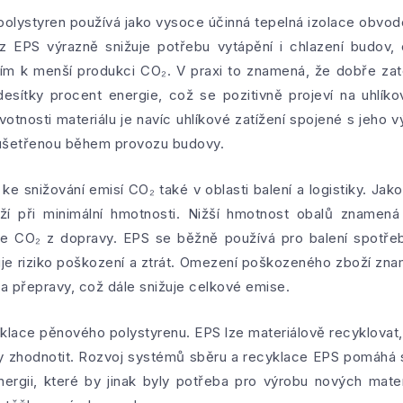
polystyren používá jako vysoce účinná tepelná izolace obvodo
í z EPS výrazně snižuje potřebu vytápění i chlazení budov
a tím k menší produkci CO₂. V praxi to znamená, že dobře za
esítky procent energie, což se pozitivně projeví na uhlíko
votnosti materiálu je navíc uhlíkové zatížení spojené s jeho 
í ušetřenou během provozu budovy.
ke snižování emisí CO₂ také v oblasti balení a logistiky. Jak
í při minimální hmotnosti. Nižší hmotnost obalů znamená
se CO₂ z dopravy. EPS se běžně používá pro balení spotřebi
žuje riziko poškození a ztrát. Omezení poškozeného zboží 
 přepravy, což dále snižuje celkové emise.
ecyklace pěnového polystyrenu. EPS lze materiálově recyklovat
y zhodnotit. Rozvoj systémů sběru a recyklace EPS pomáhá 
 energii, které by jinak byly potřeba pro výrobu nových mat