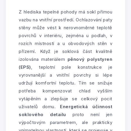
Z hlediska tepelné pohody má sokl přímou
vazbu na vnitřní prostředí. Ochlazování paty
stěny může vést k nerovnoměrné teplotě
povrchů v interiéru, zejména u podlah, v
rozích místností a u obvodových stěn v
přízemí. Když je soklová část kvalitně
izolována materiálem
pěnový polystyren
(EPS)
, teplotní pole konstrukce je
vyrovnanější a vnitřní povrchy si lépe
udržují komfortní teplotu. Tím se snižuje
potřeba kompenzovat chlad vyšším
vytápěním a zlepšuje se celkový pocit
uživatelů domu.
Energetická účinnost
soklového detailu
proto není jen
výpočtovým parametrem, ale prakticky
vnímatelnou vlastností, která se projevuje v