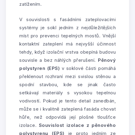
zatížením.
V souvislosti s fasádními zateplovacími
systémy je sokl jedním z nejdůležitějších
míst pro prevenci tepelných mostů. Vnější
kontaktní zateplení má nejvyšší účinnost
tehdy, když izolační vrstva obepíná budovu
souvisle a bez náhlých přerušení.
Pěnový
polystyren (EPS)
v soklové části pomáhá
překlenout rozhraní mezi svislou stěnou a
spodní stavbou, kde se jinak často
setkávají materiály s vysokou tepelnou
vodivostí. Pokud je tento detail zanedbán,
může se i kvalitně zateplená fasáda chovat
hůře, než odpovídá její plošné tloušťce
izolace.
Souvislost izolace z pěnového
polystyrenu (EPS)
je proto jedním ze