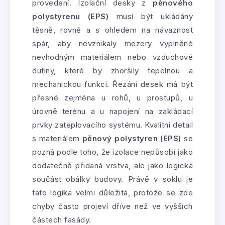
provedení. Izolační desky z
pěnového
polystyrenu (EPS)
musí být ukládány
těsně, rovně a s ohledem na návaznost
spár, aby nevznikaly mezery vyplněné
nevhodným materiálem nebo vzduchové
dutiny, které by zhoršily tepelnou a
mechanickou funkci. Řezání desek má být
přesné zejména u rohů, u prostupů, u
úrovně terénu a u napojení na zakládací
prvky zateplovacího systému. Kvalitní detail
s materiálem
pěnový polystyren (EPS)
se
pozná podle toho, že izolace nepůsobí jako
dodatečně přidaná vrstva, ale jako logická
součást obálky budovy. Právě v soklu je
tato logika velmi důležitá, protože se zde
chyby často projeví dříve než ve vyšších
částech fasády.