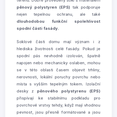
terénu. Dobře provedený sokl s materiálem
pěnový polystyren (EPS)
tak podporuje
nejen tepelnou ochranu, ale také
dlouhodobou funkční spolehlivost
spodní části fasády
.
Soklové části domu mají význam i z
hlediska životnosti celé fasády. Pokud je
spodní pás nevhodně izolován, špatně
napojen nebo mechanicky oslaben, mohou
se v této oblasti časem objevit trhliny,
nerovnosti, lokální poruchy povrchu nebo
místa s vyšším tepelným tokem. Izolační
desky z
pěnového polystyrenu (EPS)
přispívají ke stabilnímu podkladu pro
povrchové vrstvy tehdy, když mají vhodnou
pevnost, jsou přesně formátované a jsou