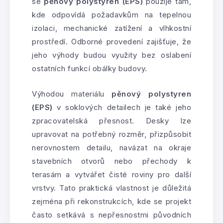
se
pěnový polystyren (EPS)
použije tam,
kde odpovídá požadavkům na tepelnou
izolaci, mechanické zatížení a vlhkostní
prostředí. Odborné provedení zajišťuje, že
jeho výhody budou využity bez oslabení
ostatních funkcí obálky budovy.
Výhodou materiálu
pěnový polystyren
(EPS)
v soklových detailech je také jeho
zpracovatelská přesnost. Desky lze
upravovat na potřebný rozměr, přizpůsobit
nerovnostem detailu, navázat na okraje
stavebních otvorů nebo přechody k
terasám a vytvářet čisté roviny pro další
vrstvy. Tato praktická vlastnost je důležitá
zejména při rekonstrukcích, kde se projekt
často setkává s nepřesnostmi původních