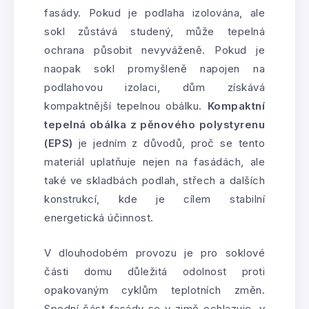
fasády. Pokud je podlaha izolována, ale
sokl zůstává studený, může tepelná
ochrana působit nevyváženě. Pokud je
naopak sokl promyšleně napojen na
podlahovou izolaci, dům získává
kompaktnější tepelnou obálku.
Kompaktní
tepelná obálka z pěnového polystyrenu
(EPS)
je jedním z důvodů, proč se tento
materiál uplatňuje nejen na fasádách, ale
také ve skladbách podlah, střech a dalších
konstrukcí, kde je cílem stabilní
energetická účinnost.
V dlouhodobém provozu je pro soklové
části domu důležitá odolnost proti
opakovaným cyklům teplotních změn.
Spodní část fasády se v zimě ochlazuje, v