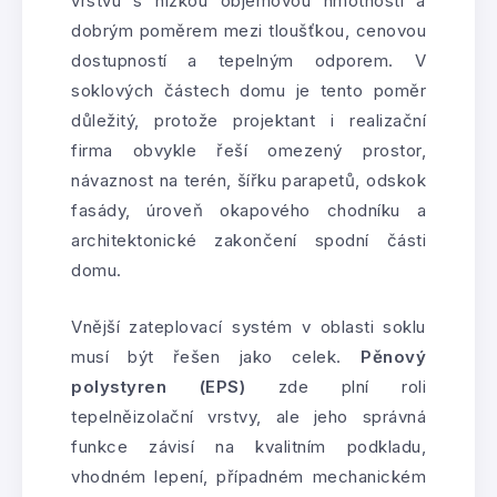
vrstvu s nízkou objemovou hmotností a
dobrým poměrem mezi tloušťkou, cenovou
dostupností a tepelným odporem. V
soklových částech domu je tento poměr
důležitý, protože projektant i realizační
firma obvykle řeší omezený prostor,
návaznost na terén, šířku parapetů, odskok
fasády, úroveň okapového chodníku a
architektonické zakončení spodní části
domu.
Vnější zateplovací systém v oblasti soklu
musí být řešen jako celek.
Pěnový
polystyren (EPS)
zde plní roli
tepelněizolační vrstvy, ale jeho správná
funkce závisí na kvalitním podkladu,
vhodném lepení, případném mechanickém