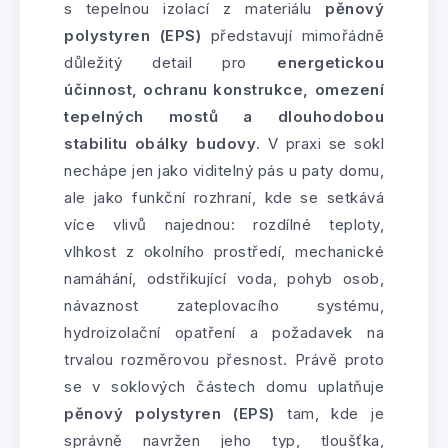
s tepelnou izolací z materiálu
pěnový
polystyren (EPS)
představují mimořádně
důležitý detail pro
energetickou
účinnost, ochranu konstrukce, omezení
tepelných mostů a dlouhodobou
stabilitu obálky budovy
. V praxi se sokl
nechápe jen jako viditelný pás u paty domu,
ale jako funkční rozhraní, kde se setkává
více vlivů najednou: rozdílné teploty,
vlhkost z okolního prostředí, mechanické
namáhání, odstřikující voda, pohyb osob,
návaznost zateplovacího systému,
hydroizolační opatření a požadavek na
trvalou rozměrovou přesnost. Právě proto
se v soklových částech domu uplatňuje
pěnový polystyren (EPS)
tam, kde je
správně navržen jeho typ, tloušťka,