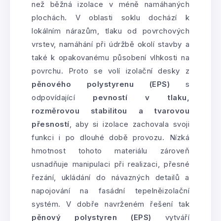
než běžná izolace v méně namáhaných
plochách. V oblasti soklu dochází k
lokálním nárazům, tlaku od povrchových
vrstev, namáhání při údržbě okolí stavby a
také k opakovanému působení vlhkosti na
povrchu. Proto se volí izolační desky z
pěnového polystyrenu (EPS)
s
odpovídající
pevností v tlaku,
rozměrovou stabilitou a tvarovou
přesností
, aby si izolace zachovala svoji
funkci i po dlouhé době provozu. Nízká
hmotnost tohoto materiálu zároveň
usnadňuje manipulaci při realizaci, přesné
řezání, ukládání do návazných detailů a
napojování na fasádní tepelněizolační
systém. V dobře navrženém řešení tak
pěnový polystyren (EPS)
vytváří