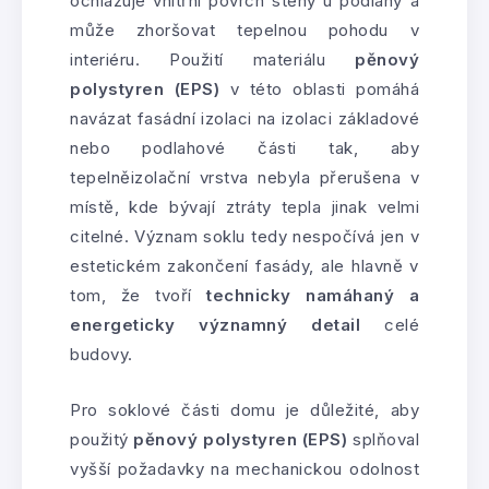
ochlazuje vnitřní povrch stěny u podlahy a
může zhoršovat tepelnou pohodu v
interiéru. Použití materiálu
pěnový
polystyren (EPS)
v této oblasti pomáhá
navázat fasádní izolaci na izolaci základové
nebo podlahové části tak, aby
tepelněizolační vrstva nebyla přerušena v
místě, kde bývají ztráty tepla jinak velmi
citelné. Význam soklu tedy nespočívá jen v
estetickém zakončení fasády, ale hlavně v
tom, že tvoří
technicky namáhaný a
energeticky významný detail
celé
budovy.
Pro soklové části domu je důležité, aby
použitý
pěnový polystyren (EPS)
splňoval
vyšší požadavky na mechanickou odolnost