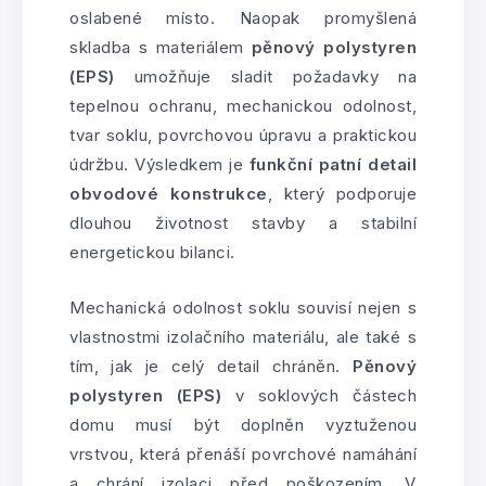
oslabené místo. Naopak promyšlená
skladba s materiálem
pěnový polystyren
(EPS)
umožňuje sladit požadavky na
tepelnou ochranu, mechanickou odolnost,
tvar soklu, povrchovou úpravu a praktickou
údržbu. Výsledkem je
funkční patní detail
obvodové konstrukce
, který podporuje
dlouhou životnost stavby a stabilní
energetickou bilanci.
Mechanická odolnost soklu souvisí nejen s
vlastnostmi izolačního materiálu, ale také s
tím, jak je celý detail chráněn.
Pěnový
polystyren (EPS)
v soklových částech
domu musí být doplněn vyztuženou
vrstvou, která přenáší povrchové namáhání
a chrání izolaci před poškozením. V