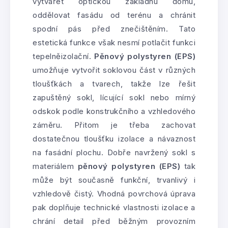
vytvářet optickou základnu domu,
oddělovat fasádu od terénu a chránit
spodní pás před znečištěním. Tato
estetická funkce však nesmí potlačit funkci
tepelněizolační.
Pěnový polystyren (EPS)
umožňuje vytvořit soklovou část v různých
tloušťkách a tvarech, takže lze řešit
zapuštěný sokl, lícující sokl nebo mírný
odskok podle konstrukčního a vzhledového
záměru. Přitom je třeba zachovat
dostatečnou tloušťku izolace a návaznost
na fasádní plochu. Dobře navržený sokl s
materiálem
pěnový polystyren (EPS)
tak
může být současně funkční, trvanlivý i
vzhledově čistý. Vhodná povrchová úprava
pak doplňuje technické vlastnosti izolace a
chrání detail před běžným provozním