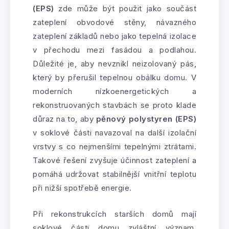
(EPS)
zde může být použit jako součást
zateplení obvodové stěny, návazného
zateplení základů nebo jako tepelná izolace
v přechodu mezi fasádou a podlahou.
Důležité je, aby nevznikl neizolovaný pás,
který by přerušil tepelnou obálku domu. V
moderních nízkoenergetických a
rekonstruovaných stavbách se proto klade
důraz na to, aby
pěnový polystyren (EPS)
v soklové části navazoval na další izolační
vrstvy s co nejmenšími tepelnými ztrátami.
Takové řešení zvyšuje účinnost zateplení a
pomáhá udržovat stabilnější vnitřní teplotu
při nižší spotřebě energie.
Při rekonstrukcích starších domů mají
soklové části domu zvláštní význam,