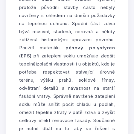
protože původní stavby často nebyly
navrženy s ohledem na dnešní požadavky
na tepelnou ochranu. Spodní část zdiva
bývá masivní, studená, nerovná a někdy
zatížená historickými úpravami povrchu.
Použití materiálu
pěnový polystyren
(EPS)
při zateplení soklu umožňuje zlepšit
tepelněizolační vlastnosti i u objektů, kde je
potřeba respektovat stávající úrovně
terénu, výšku prahů, soklové římsy,
odvětrání detailů a návaznost na starší
fasádní vrstvy. Správně navržené zateplení
soklu může snížit pocit chladu u podlah,
omezit tepelné ztráty v patě zdiva a zvýšit
celkový efekt renovace fasády. Současně
je nutné dbát na to, aby se řešení s