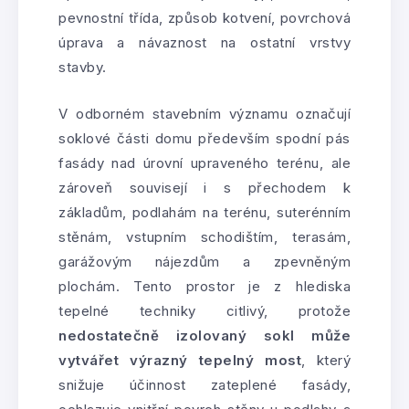
pevnostní třída, způsob kotvení, povrchová
úprava a návaznost na ostatní vrstvy
stavby.
V odborném stavebním významu označují
soklové části domu především spodní pás
fasády nad úrovní upraveného terénu, ale
zároveň souvisejí i s přechodem k
základům, podlahám na terénu, suterénním
stěnám, vstupním schodištím, terasám,
garážovým nájezdům a zpevněným
plochám. Tento prostor je z hlediska
tepelné techniky citlivý, protože
nedostatečně izolovaný sokl může
vytvářet výrazný tepelný most
, který
snižuje účinnost zateplené fasády,