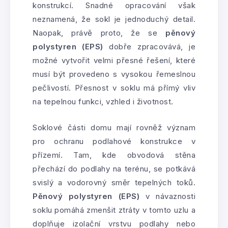
konstrukcí. Snadné opracování však
neznamená, že sokl je jednoduchý detail.
Naopak, právě proto, že se
pěnový
polystyren (EPS)
dobře zpracovává, je
možné vytvořit velmi přesné řešení, které
musí být provedeno s vysokou řemeslnou
pečlivostí. Přesnost v soklu má přímý vliv
na tepelnou funkci, vzhled i životnost.
Soklové části domu mají rovněž význam
pro ochranu podlahové konstrukce v
přízemí. Tam, kde obvodová stěna
přechází do podlahy na terénu, se potkává
svislý a vodorovný směr tepelných toků.
Pěnový polystyren (EPS)
v návaznosti
soklu pomáhá zmenšit ztráty v tomto uzlu a
doplňuje izolační vrstvu podlahy nebo