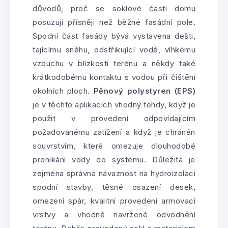
důvodů, proč se soklové části domu
posuzují přísněji než běžné fasádní pole.
Spodní část fasády bývá vystavena dešti,
tajícímu sněhu, odstřikující vodě, vlhkému
vzduchu v blízkosti terénu a někdy také
krátkodobému kontaktu s vodou při čištění
okolních ploch.
Pěnový polystyren (EPS)
je v těchto aplikacích vhodný tehdy, když je
použit v provedení odpovídajícím
požadovanému zatížení a když je chráněn
souvrstvím, které omezuje dlouhodobé
pronikání vody do systému. Důležitá je
zejména správná návaznost na hydroizolaci
spodní stavby, těsné osazení desek,
omezení spár, kvalitní provedení armovací
vrstvy a vhodně navržené odvodnění