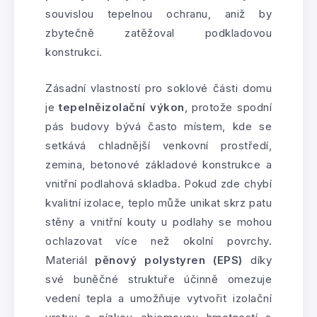
souvislou tepelnou ochranu, aniž by
zbytečně zatěžoval podkladovou
konstrukci.
Zásadní vlastností pro soklové části domu
je
tepelněizolační výkon
, protože spodní
pás budovy bývá často místem, kde se
setkává chladnější venkovní prostředí,
zemina, betonové základové konstrukce a
vnitřní podlahová skladba. Pokud zde chybí
kvalitní izolace, teplo může unikat skrz patu
stěny a vnitřní kouty u podlahy se mohou
ochlazovat více než okolní povrchy.
Materiál
pěnový polystyren (EPS)
díky
své buněčné struktuře účinně omezuje
vedení tepla a umožňuje vytvořit izolační