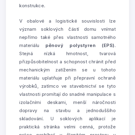
konstrukce.
V obalové a logistické souvislosti lze
význam soklových částí domu vnímat
nepřímo také přes vlastnosti samotného
materiálu
pěnový polystyren (EPS)
.
Stejná nízká hmotnost, tvarová
přizpůsobitelnost a schopnost chránit před
mechanickým zatížením se u tohoto
materiálu uplatňuje při přepravní ochraně
výrobků, zatímco ve stavebnictví se tyto
vlastnosti promítají do snadné manipulace s
izolačními deskami, menší náročnosti
dopravy na stavbu a jednoduššího
skladování. U soklových aplikací je
praktická stránka velmi cenná, protože
práce probíhají v členitém prostoru u