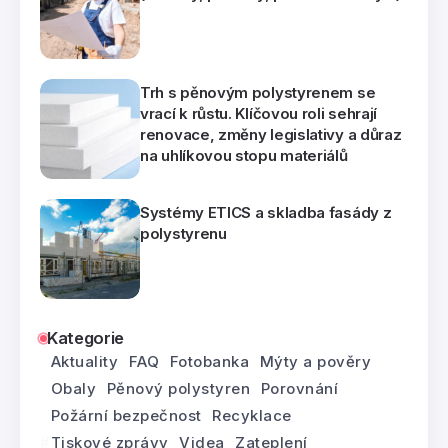
Trh s pěnovým polystyrenem se
vrací k růstu. Klíčovou roli sehrají
renovace, změny legislativy a důraz
na uhlíkovou stopu materiálů
Systémy ETICS a skladba fasády z
polystyrenu
Kategorie
Aktuality
FAQ
Fotobanka
Mýty a pověry
Obaly
Pěnový polystyren
Porovnání
Požární bezpečnost
Recyklace
Tiskové zprávy
Videa
Zateplení