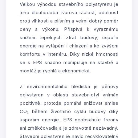
Velkou výhodou stavebního polystyrenu je
jeho dlouhodobá tvarová stálost, odolnost
proti vlhkosti a plísním a velmi dobrý poměr
ceny a výkonu. Přispívá k výraznému
snížení tepelných ztrát budovy, úspoře
energie na vytápění i chlazení a ke zvýšení
komfortu v interiéru. Díky nízké hmotnosti
se s EPS snadno manipuluje na stavbě a
montáž je rychlá a ekonomická.
Z environmentálního hlediska je pěnový
polystyren v oblasti stavebnictví vnímán
pozitivně, protože pomáhá snižovat emise
CO₂ během životního cyklu budovy díky
úsporám energie. EPS neobsahuje freony
ani změkčovadla a je zdravotně nezávadný.
Stavební polystyren je navíc recyklovatelný