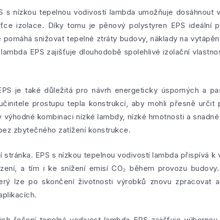
S s nízkou tepelnou vodivostí lambda umožňuje dosáhnout
ťce izolace. Díky tomu je pěnový polystyren EPS ideální p
de pomáhá snižovat tepelné ztráty budovy, náklady na vytápěn
ta lambda EPS zajišťuje dlouhodobě spolehlivé izolační vlastno
PS je také důležitá pro návrh energeticky úsporných a pasi
učinitele prostupu tepla konstrukcí, aby mohli přesně určit 
y výhodné kombinaci nízké lambdy, nízké hmotnosti a snadné
 bez zbytečného zatížení konstrukce.
lní stránka. EPS s nízkou tepelnou vodivostí lambda přispívá 
azení, a tím i ke snížení emisí CO₂ během provozu budovy
který lze po skončení životnosti výrobků znovu zpracovat a
plikacích.
kých řešení tepelná vodivost lambda EPS zajišťuje výbornou 