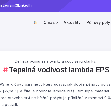
nstagram
LinkedIn
O nás
Aktuality
Pěnový poly
Definice pojmu ze slovníku a související články:
Tepelná vodivost lambda EPS
S je klíčový parametr, který udává, jak dobře pěnový polyst
 [W/m·K] a čím je hodnota lambda nižší, tím lépe materiál t
pro stavebnictví se běžně pohybuje přibližně v rozmezí 0,
a použití.