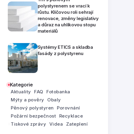
polystyrenem se vrací k
růstu. Klíčovou roli sehrají
renovace, změny legislativy
a důraz na uhlíkovou stopu
materiálů
Systémy ETICS a skladba
fasády z polystyrenu
Kategorie
Aktuality
FAQ
Fotobanka
Mýty a pověry
Obaly
Pěnový polystyren
Porovnání
Požární bezpečnost
Recyklace
Tiskové zprávy
Videa
Zateplení