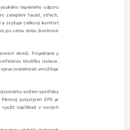
 vysokého tepelného odporu
ro zateplení fasád, střech,
í a zvyšuje celkový komfort
sti po celou dobu životnosti
vních domů. Projektanti ji
potřebnou tloušťku izolace.
 opracovatelnosti umožňuje
k výraznému snížení spotřeby
. Pěnový polystyren EPS je
 využít například v nových
tepelnou stabilitu balených