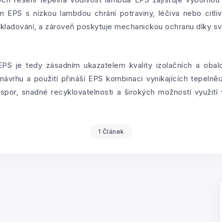
 EPS s nízkou lambdou chrání potraviny, léčiva nebo citli
kladování, a zároveň poskytuje mechanickou ochranu díky sv
EPS je tedy zásadním ukazatelem kvality izolačních a oba
ávrhu a použití přináší EPS kombinaci vynikajících tepelněi
úspor, snadné recyklovatelnosti a širokých možností využití 
1 Článek