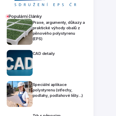
Populární články
Praxe, argumenty, důkazy a
praktické výhody obalů z
pěnového polystyrenu
(EPS)
CAD detaily
Speciální aplikace
polystyrenu (střechy,
podlahy, podlahové lišty…)
Trh s pěnovým