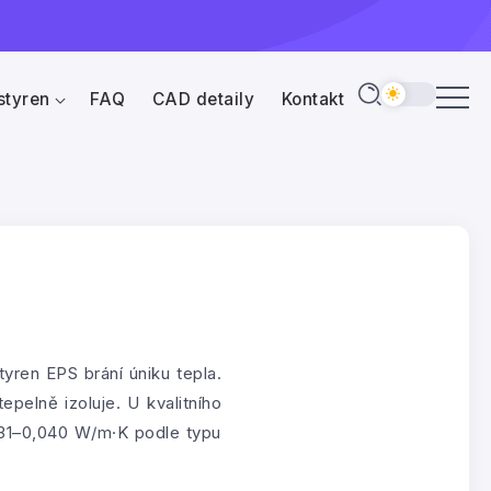
styren
FAQ
CAD detaily
Kontakt
yren EPS brání úniku tepla.
epelně izoluje. U kvalitního
031–0,040 W/m·K podle typu