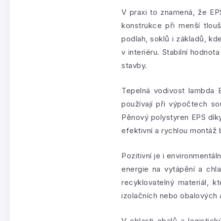
V praxi to znamená, že EP
konstrukce při menší tlouš
podlah, soklů i základů, k
v interiéru. Stabilní hodno
stavby.
Tepelná vodivost lambda E
používají při výpočtech so
Pěnový polystyren EPS dík
efektivní a rychlou montáž
Pozitivní je i environmentá
energie na vytápění a chl
recyklovatelný materiál, 
izolačních nebo obalových a
V oblasti obalů a logistic