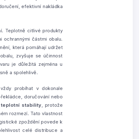
 doručení, efektivní nakládka
 Teplotně citlivé produkty
mi ochrannými částmi obalu.
nění, která pomáhají udržet
obalu, zvyšuje se účinnost
varu je důležitá zejména u
sně a spolehlivě.
 vždy probíhat v dokonale
překládce, doručování nebo
eplotní stability
, protože
ném rozmezí. Tato vlastnost
ogistické zpoždění povede k
ehlivost celé distribuce a