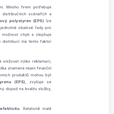
ní. Mnoho firem potřebuje
distribučních scénářích a
ový polystyren (EPS)
lze
 jednotné obalové řady pro
je možnost chyb a zlepšuje
 distribucí má tento faktor
snižovat riziko reklamací,
ilka znamená nejen finanční
torních produktů mohou být
yrenu (EPS)
, zvyšuje se
ý dopad na kvalitu služby,
efektivitu
. Relativně malé