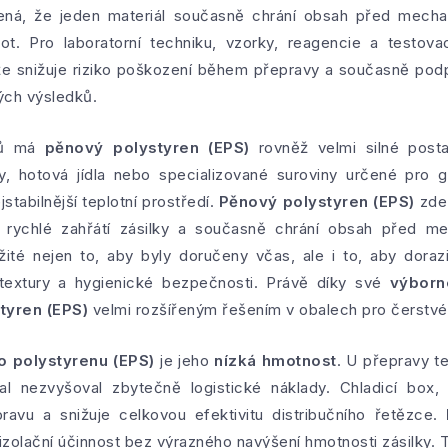
ená, že jeden materiál současně chrání obsah před mech
ot. Pro laboratorní techniku, vzorky, reagencie a testov
že snižuje riziko poškození během přepravy a současně podp
ých výsledků.
bků má
pěnový polystyren (EPS)
rovněž velmi silné posta
y, hotová jídla nebo specializované suroviny určené pro 
stabilnější teplotní prostředí.
Pěnový polystyren (EPS)
zde 
 rychlé zahřátí zásilky a současně chrání obsah před 
žité nejen to, aby byly doručeny včas, ale i to, aby doraz
, textury a hygienické bezpečnosti. Právě díky své
výborn
tyren (EPS)
velmi rozšířeným řešením v obalech pro čerstvé 
 polystyrenu (EPS)
je jeho
nízká hmotnost
. U přepravy te
l nezvyšoval zbytečně logistické náklady. Chladicí box, 
pravu a snižuje celkovou efektivitu distribučního řetězce.
zolační účinnost bez výrazného navýšení hmotnosti zásilky. 