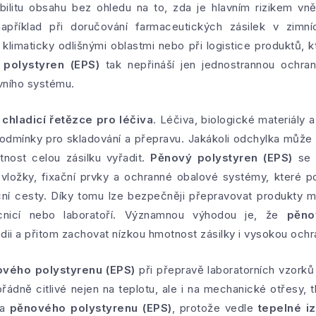
bilitu obsahu bez ohledu na to, zda je hlavním rizikem vně
příklad při doručování farmaceutických zásilek v zimní
klimaticky odlišnými oblastmi nebo při logistice produktů, 
polystyren (EPS)
tak nepřináší jen jednostrannou ochra
vního systému.
u
chladicí řetězce pro léčiva
. Léčiva, biologické materiály 
dmínky pro skladování a přepravu. Jakákoli odchylka může 
tnost celou zásilku vyřadit.
Pěnový polystyren (EPS)
se v
 vložky, fixační prvky a ochranné obalové systémy, které po
ční cesty. Díky tomu lze bezpečněji přepravovat produkty m
cnicí nebo laboratoří. Významnou výhodou je, že
pěno
dii a přitom zachovat nízkou hmotnost zásilky i vysokou och
vého polystyrenu (EPS)
při přepravě laboratorních vzorků
ádně citlivé nejen na teplotu, ale i na mechanické otřesy, 
ta
pěnového polystyrenu (EPS)
, protože vedle
tepelné i