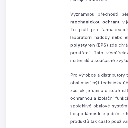
Významnou předností
pě
mechanickou ochranu
v j
To platí pro farmaceutick
laboratorní nádoby nebo 
polystyren (EPS)
zde chrán
prostředí. Tato víceúčelo
materiálů a současně zvyšu
Pro výrobce a distributory 
obal musí být technicky ú
zásilek je sama o sobě ná
ochrannou a izolační funkc
spolehlivé obalové systém
hospodárnosti je jedním z 
produktů tak často používá