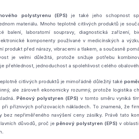
nového polystyrenu (EPS)
je také jeho schopnost sp
ednom materiálu. Mnoho teplotně citlivých produktů je souča
é balení, laboratorní soupravy, diagnostická zařízení, b
elektronické komponenty používané v medicínských a výzk
í produkt před nárazy, vibracemi a tlakem, a současně pomáhá
vost je velmi důležitá, protože snižuje potřebu kombino
je přehlednost, jednoduchost a spolehlivost celého obalové
teplotně citlivých produktů je mimořádně důležitý také
poměr
činný, ale zároveň ekonomicky rozumný, protože logistika 
kladná.
Pěnový polystyren (EPS)
v tomto směru vyniká tím,
i při příznivých pořizovacích nákladech. To znamená, že f
y bez nepřiměřeného navýšení ceny zásilky. Právě tato ko
hlavních důvodů, proč je
pěnový polystyren (EPS)
v oblasti
n.