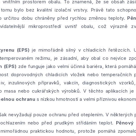
 vnitřním prostorem obalu. To znamená, že se obsah zási
omu bylo bez kvalitní izolační vrstvy. Právě tato schopno
o určitou dobu chráněny před rychlou změnou teploty.
Pěn
edvídatelnější mikroprostředí uvnitř obalu, což výrazně 
yrenu (EPS)
je mimořádně silný v chladicích řetězcích. U
temperovaném režimu, je zásadní, aby obal co nejvíce zpo
n (EPS)
zde funguje jako velmi účinná bariéra, která pomáhá 
nost doprovodných chladicích vložek nebo temperačních p
iv, inzulinových přípravků, vakcín, diagnostických vzorků
o masa nebo cukrářských výrobků. V těchto aplikacích j
pelnou ochranu
s nízkou hmotností a velmi příznivou ekonom
však nevyžadují pouze ochranu před oteplením. V některých p
ochlazením nebo před prudkým střídáním teplot.
Pěnový 
mimořádnou praktickou hodnotu, protože pomáhá zpomalovat