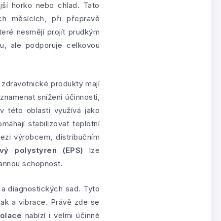
jší horko nebo chlad. Tato
ch měsících, při přepravě
které nesmějí projít prudkým
nu, ale podporuje celkovou
a zdravotnické produkty mají
znamenat snížení účinnosti,
 této oblasti využívá jako
máhají stabilizovat teplotní
ezi výrobcem, distribučním
vý polystyren (EPS)
lze
rannou schopnost.
 a diagnostických sad. Tyto
tlak a vibrace. Právě zde se
zolace
nabízí i velmi účinné