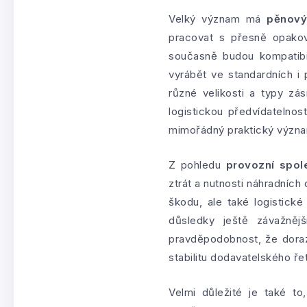
Velký význam má
pěnový
pracovat s přesně opakov
současně budou kompatibil
vyrábět ve standardních i
různé velikosti a typy zá
logistickou předvídatelnos
mimořádný praktický význ
Z pohledu
provozní spole
ztrát a nutnosti náhradníc
škodu, ale také logistick
důsledky ještě závažněj
pravděpodobnost, že doraz
stabilitu dodavatelského ře
Velmi důležité je také t