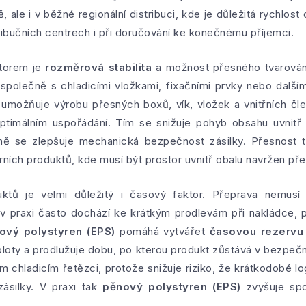
, ale i v běžné regionální distribuci, kde je důležitá rychlost
ribučních centrech i při doručování ke konečnému příjemci.
ktorem je
rozměrová stabilita
a možnost přesného tvarování.
společně s chladicími vložkami, fixačními prvky nebo další
umožňuje výrobu přesných boxů, vík, vložek a vnitřních čle
ptimálním uspořádání. Tím se snižuje pohyb obsahu uvnitř 
ě se zlepšuje mechanická bezpečnost zásilky. Přesnost t
ních produktů, kde musí být prostor uvnitř obalu navržen pře
duktů je velmi důležitý i časový faktor. Přeprava nemusí
 v praxi často dochází ke krátkým prodlevám při nakládce, 
ový polystyren (EPS)
pomáhá vytvářet
časovou rezervu t
ploty a prodlužuje dobu, po kterou produkt zůstává v bezpeč
 chladicím řetězci, protože snižuje riziko, že krátkodobé l
ásilky. V praxi tak
pěnový polystyren (EPS)
zvyšuje spol