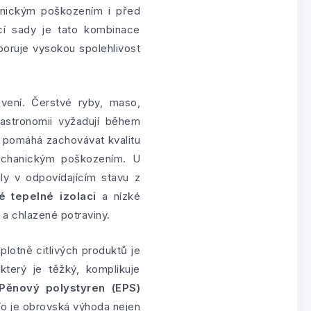
anickým poškozením i před
ací sady je tato kombinace
oruje vysokou spolehlivost
vení. Čerstvé ryby, maso,
gastronomii vyžadují během
pomáhá zachovávat kvalitu
mechanickým poškozením. U
ily v odpovídajícím stavu z
é tepelné izolaci
a nízké
a chlazené potraviny.
plotně citlivých produktů je
který je těžký, komplikuje
Pěnový polystyren (EPS)
To je obrovská výhoda nejen