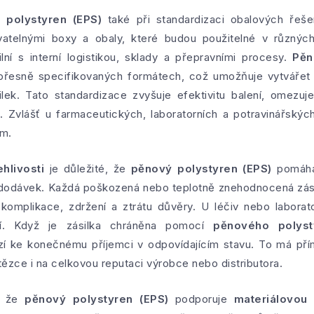
 polystyren (EPS)
také při standardizaci obalových řeše
atelnými boxy a obaly, které budou použitelné v různých 
ní s interní logistikou, sklady a přepravními procesy.
Pěn
 přesně specifikovaných formátech, což umožňuje vytvářet
silek. Tato standardizace zvyšuje efektivitu balení, omezu
t. Zvlášť u farmaceutických, laboratorních a potravinářských
am.
hlivosti
je důležité, že
pěnový polystyren (EPS)
pomáhá 
h dodávek. Každá poškozená nebo teplotně znehodnocená zás
é komplikace, zdržení a ztrátu důvěry. U léčiv nebo labora
ší. Když je zásilka chráněna pomocí
pěnového polyst
í ke konečnému příjemci v odpovídajícím stavu. To má přím
tězce i na celkovou reputaci výrobce nebo distributora.
o, že
pěnový polystyren (EPS)
podporuje
materiálovou 