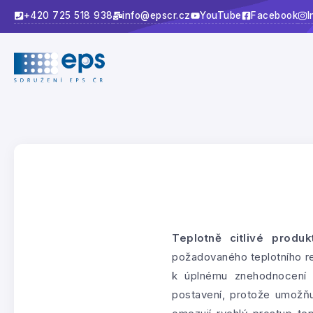
+420 725 518 938
info@epscr.cz
YouTube
Facebook
I
Teplotně citlivé produk
požadovaného teplotního rež
k úplnému znehodnocení 
postavení, protože umožňu