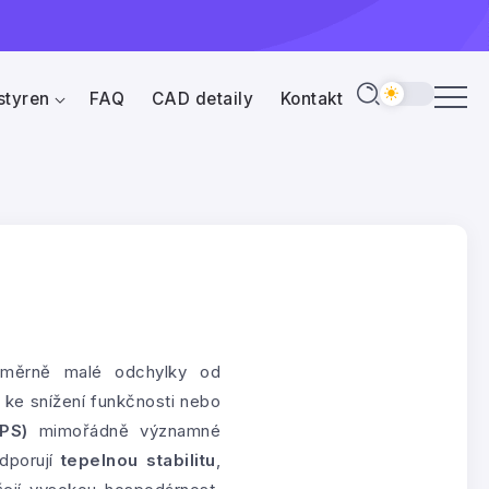
styren
FAQ
CAD detaily
Kontakt
poměrně malé odchylky od
, ke snížení funkčnosti nebo
PS)
mimořádně významné
odporují
tepelnou stabilitu
,