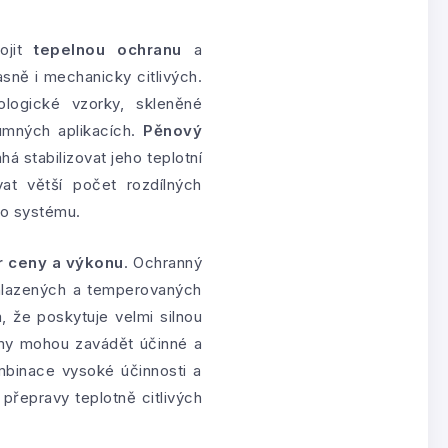
ojit
tepelnou ochranu
a
sně i mechanicky citlivých.
iologické vzorky, skleněné
umných aplikacích.
Pěnový
 stabilizovat jeho teplotní
vat větší počet rozdílných
ho systému.
 ceny a výkonu
. Ochranný
chlazených a temperovaných
 že poskytuje velmi silnou
irmy mohou zavádět účinné a
mbinace vysoké účinnosti a
 přepravy teplotně citlivých