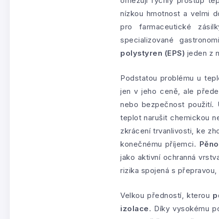
omezují rychlý prostup te
nízkou hmotnost a velmi 
pro farmaceutické zásilk
specializované gastronom
polystyren (EPS)
jeden z n
Podstatou problému u tepl
jen v jeho ceně, ale přede
nebo bezpečnost použití. 
teplot narušit chemickou ne
zkrácení trvanlivosti, ke 
konečnému příjemci.
Pěno
jako aktivní ochranná vrst
rizika spojená s přepravou
Velkou předností, kterou
p
izolace
. Díky vysokému p