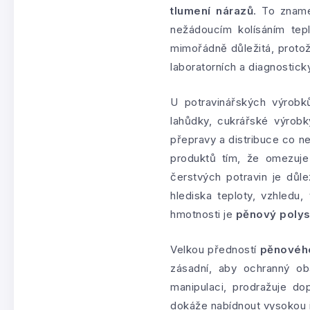
tlumení nárazů
. To znam
nežádoucím kolísáním tepl
mimořádně důležitá, proto
laboratorních a diagnostick
U potravinářských výro
lahůdky, cukrářské výrobk
přepravy a distribuce co nej
produktů tím, že omezuje
čerstvých potravin je důle
hlediska teploty, vzhledu
hmotnosti je
pěnový polys
Velkou předností
pěnového
zásadní, aby ochranný oba
manipulaci, prodražuje do
dokáže nabídnout vysokou i