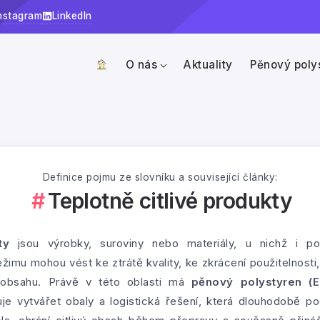
nstagram
LinkedIn
O nás
Aktuality
Pěnový poly
Definice pojmu ze slovníku a související články:
Teplotně citlivé produkty
ty
jsou výrobky, suroviny nebo materiály, u nichž i 
imu mohou vést ke ztrátě kvality, ke zkrácení použitelnosti
obsahu. Právě v této oblasti má
pěnový polystyren (E
je vytvářet obaly a logistická řešení, která dlouhodobě p