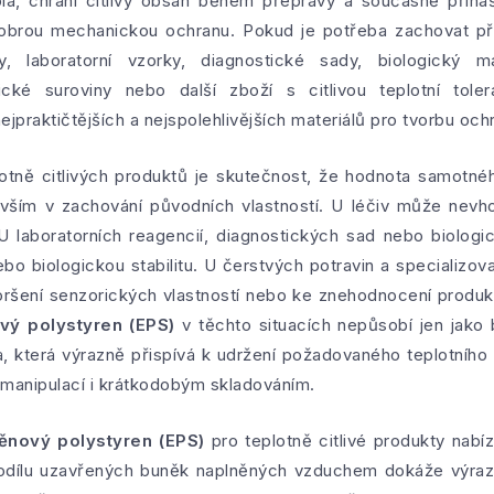
pla, chrání citlivý obsah během přepravy a současně přiná
dobrou mechanickou ochranu. Pokud je potřeba zachovat p
y, laboratorní vzorky, diagnostické sady, biologický mat
ické suroviny nebo další zboží s citlivou teplotní tole
ejpraktičtějších a nejspolehlivějších materiálů pro tvorbu oc
otně citlivých produktů je skutečnost, že hodnota samotn
vším v zachování původních vlastností. U léčiv může nevho
U laboratorních reagencií, diagnostických sad nebo biologi
bo biologickou stabilitu. U čerstvých potravin a specializo
zhoršení senzorických vlastností nebo ke znehodnocení produ
vý polystyren (EPS)
v těchto situacích nepůsobí jen jako 
va, která výrazně přispívá k udržení požadovaného teplotníh
, manipulací i krátkodobým skladováním.
ěnový polystyren (EPS)
pro teplotně citlivé produkty nabíz
odílu uzavřených buněk naplněných vzduchem dokáže výraz