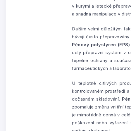
v kurýrní a letecké přepravě
a snadná manipulace v dist
Dalším velmi důležitým fa
bývají často přepravovány 
Pěnový polystyren (EPS)
celý přepravní systém v o
tepelné ochrany a současn
farmaceutických a laborator
U teplotně citlivých pro
kontrolovaném prostředí a
dočasném skladování.
Pěn
zpomaluje změnu vnitřní te
je mimořádně cenná v celém
poškození nebo vyřazení z
snižuje ztrátovost.