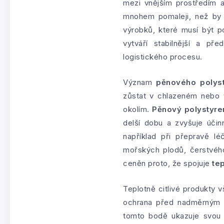
mezi vnějším prostředím a
mnohem pomaleji, než by t
výrobků, které musí být p
vytváří stabilnější a př
logistického procesu.
Význam
pěnového polyst
zůstat v chlazeném nebo 
okolím.
Pěnový polystyre
delší dobu a zvyšuje účin
například při přepravě léč
mořských plodů, čerstvéh
ceněn proto, že spojuje
te
Teplotně citlivé produkty 
ochrana před nadměrným 
tomto bodě ukazuje svou 