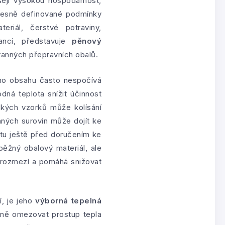
šejí vysokou hospodárnost,
řesně definované podmínky
eriál, čerstvé potraviny,
rancí, představuje
pěnový
hranných přepravních obalů.
ého obsahu často nespočívá
dná teplota snížit účinnost
ckých vzorků může kolísání
vaných surovin může dojít ke
ktu ještě před doručením ke
běžný obalový materiál, ale
o rozmezí a pomáhá snižovat
í, je jeho
výborná tepelná
ně omezovat prostup tepla