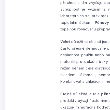
přechod a tím zvyšuje sta
schopnost je významná na
laboratorních souprav mezi 
teplotním šokem.
Pěnový 
tepelnou rovnováhu přepra
Velmi důležitou oblastí jso
často přesně definované po
neplatnost použití nebo nu
materiál pro izolační boxy,
režim během celé distribu
skladem, lékárnou, nemo
kombinovat s chladicími mé
Stejně důležitá je role
pěno
produkty bývají často mimoř
ukazuje mimořádná hodno