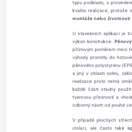
typu podkladu, s provedení
kvalitu realizace, protože
montáže nebo životnosti
U stavebních aplikací je 
výkon konstrukce.
Pěnový
příznivým poměrem mezi tep
výhody promítly do hotové 
pěnového polystyrenu (EPS) 
a jiný v oblasti soklu, zá
realizace proto nemá směš
každé části stavby použit
tvarovou přesností a vhod
odborný návrh od pouhé ce
V případě plochých střec
izolaci, ale často také
s