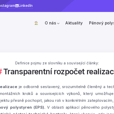
nstagram
LinkedIn
O nás
Aktuality
Pěnový poly
Definice pojmu ze slovníku a související články:
Transparentní rozpočet realiza
realizace
je odborně sestavený, srozumitelně členěný a tec
 montážních kroků a souvisejících výkonů, který umožňuje i
objektu přesně pochopit, jakou roli v konkrétním zateplovac
ový polystyren (EPS)
. V oblasti aplikací pěnového polys