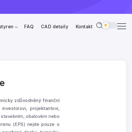
styren
FAQ
CAD detaily
Kontakt
ce
hnicky zdůvodněný finanční
nvestorovi, projektantovi,
ím, stavebním, obalovém nebo
tyrenu (EPS) nejde pouze o