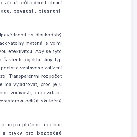
to věcná průhlednost chrání
olace, pevnosti, přesnosti
odpovědností za dlouhodobý
acovatelný materiál s velmi
ou efektivitou. Aby se tyto
h částech objektu. Jiný typ
v podlaze vystavené zatížení
stí. Transparentní rozpočet
e má vyjadřovat, proč je u
ou vodivostí, odpovídající
vestorovi odlišit skutečně
je nejen plošnou tepelnou
vy a prvky pro bezpečné