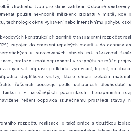
volbě vhodného typu pro dané zatížení. Odborně sestavený 
amenat použití nevhodně měkkého izolantu v místě, kde 
ku, technologickému vybavení nebo intenzivnímu pohybu oso
 obvodových konstrukcí při zemině transparentní rozpočet rea
(EPS) zapojen do omezení tepelných mostů a do ochrany ene
energetických a renovovaných staveb má návaznost fasád
ýznam, protože i malá nepřesnost v rozpočtu se může proje
o zachycovat přípravu podkladu, vyrovnání, lepení, mechani
 případné doplňkové vrstvy, které chrání izolační mater
chto řešeních posuzuje podle schopnosti dlouhodobě udr
 funkci i v náročnějších podmínkách. Transparentní ro
 navržené řešení odpovídá skutečnému prostředí stavby, ni
rentního rozpočtu realizace je také práce s tloušťkou izol
iv na tepelný odpor konstrukce, energetickou bilanci budovy 