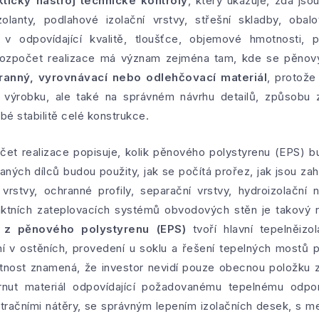
ktický nástroj technické kontroly
, který ukazuje, zda jso
zolanty, podlahové izolační vrstvy, střešní skladby, oba
 v odpovídající kvalitě, tloušťce, objemové hmotnosti, 
í rozpočet realizace má význam zejména tam, kde se pěnov
hranný, vyrovnávací nebo odlehčovací materiál
, protože
výrobku, ale také na správném návrhu detailů, způsobu za
bé stabilitě celé konstrukce.
očet realizace popisuje, kolik pěnového polystyrenu (EPS) 
ých dílců budou použity, jak se počítá prořez, jak jsou zahr
vrstvy, ochranné profily, separační vrstvy, hydroizolační
aktních zateplovacích systémů obvodových stěn je takový r
e z pěnového polystyrenu (EPS)
tvoří hlavní tepelněizol
ení v ostěních, provedení u soklu a řešení tepelných mostů p
tnost znamená, že investor nevidí pouze obecnou položku za
nut materiál odpovídající požadovanému tepelnému odpo
etračními nátěry, se správným lepením izolačních desek, s 