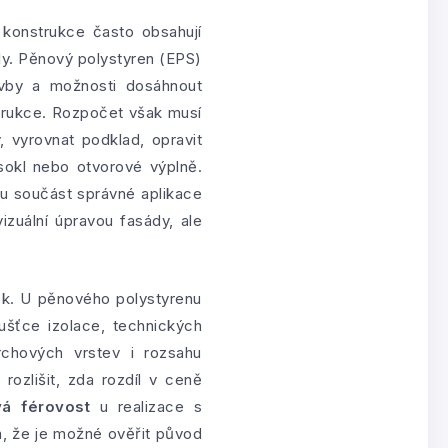
 konstrukce často obsahují
ily. Pěnový polystyren (EPS)
avby a možnosti dosáhnout
strukce. Rozpočet však musí
, vyrovnat podklad, opravit
 sokl nebo otvorové výplně.
ou součást správné aplikace
izuální úpravou fasády, ale
dek. U pěnového polystyrenu
ušťce izolace, technických
chových vrstev i rozsahu
rozlišit, zda rozdíl v ceně
á férovost
u realizace s
m, že je možné ověřit původ