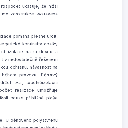
rozpočet ukazuje, že nižší
bude konstrukce vystavena
b.
lizace pomáhá přesně určit,
rgetické kontinuity obálky
ní izolace na soklovou a
vit v nedostatečně řešeném
ckou ochranu, návaznost na
iál během provozu.
Pěnový
žet tvar, tepelněizolační
zpočet realizace umožňuje
koli pouze přibližné ploše
ace. U pěnového polystyrenu
a budoucí provozní náklady.