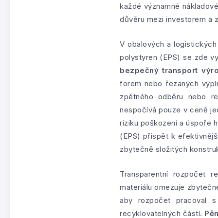
každé významné nákladové p
důvěru mezi investorem a z
V obalových a logistických 
polystyren (EPS) se zde v
bezpečný transport výr
forem nebo řezaných výplní
zpětného odběru nebo re
nespočívá pouze v ceně je
riziku poškození a úspoře 
(EPS) přispět k efektivnějš
zbytečně složitých konstruk
Transparentní rozpočet r
materiálu omezuje zbytečné
aby rozpočet pracoval s 
recyklovatelných částí.
Pěn