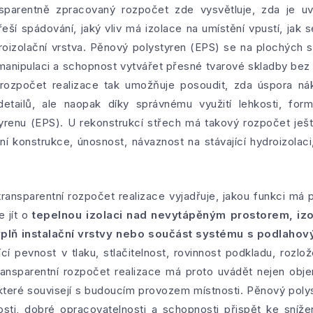
nsparentně zpracovaný rozpočet zde vysvětluje, zda je u
řeší spádování, jaký vliv má izolace na umístění vpustí, jak se
roizolační vrstva. Pěnový polystyren (EPS) se na plochých
manipulaci a schopnost vytvářet přesné tvarové skladby bez
 rozpočet realizace tak umožňuje posoudit, zda úspora n
detailů, ale naopak díky správnému využití lehkosti, formá
yrenu (EPS). U rekonstrukcí střech má takový rozpočet ješt
ní konstrukce, únosnost, návaznost na stávající hydroizolac
ransparentní rozpočet realizace vyjadřuje, jakou funkci má
e jít o
tepelnou izolaci nad nevytápěným prostorem, izo
plň instalační vrstvy nebo součást systému s podlaho
cí pevnost v tlaku, stlačitelnost, rovinnost podkladu, rozlo
Transparentní rozpočet realizace má proto uvádět nejen obj
které souvisejí s budoucím provozem místnosti. Pěnový poly
ti, dobré opracovatelnosti a schopnosti přispět ke snížen