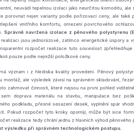
rentní, neuvádí tepelnou izolaci jako neurčitou komoditu, al
 porovnat nejen varianty podle pořizovací ceny, ale také po
zlepšení vnitřního komfortu, omezení povrchového ochlazová
ě.
Správně navržená izolace z pěnového polystyrenu (
 realizaci jsou jednorázové, zatímco energetické úspory a v
ansparentní rozpočet realizace tuto souvislost zpřehledňu
koli pouze podle nejnižší položkové ceny.
má význam i z hlediska kvality provedení. Pěnový polystyre
 montáž, ale výsledek závisí na správném skladování, řezá
o zahrnovat činnosti, které nejsou na první pohled viditelné
í sem doprava materiálu na stavbu, manipulace bez pošk
inného podkladu, přesné sesazení desek, vyplnění spár vh
stí. Pokud rozpočet tyto kroky opomíjí, může být sice formá
očet realizace tedy chrání jednu z hlavních výhod pěnového 
st výsledku při správném technologickém postupu
.