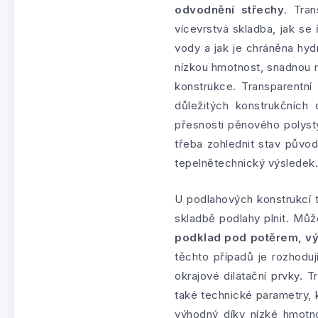
odvodnění střechy
. Tra
vícevrstvá skladba, jak se 
vody a jak je chráněna hyd
nízkou hmotnost, snadnou 
konstrukce. Transparentní
důležitých konstrukčních 
přesnosti pěnového polyst
třeba zohlednit stav původ
tepelnětechnický výsledek.
U podlahových konstrukcí t
skladbě podlahy plnit. Můž
podklad pod potěrem, vý
těchto případů je rozhodují
okrajové dilatační prvky. 
také technické parametry, 
výhodný díky nízké hmotnos