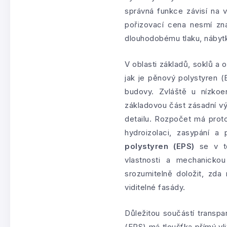
správná funkce závisí na 
pořizovací cena nesmí zn
dlouhodobému tlaku, nábyt
V oblasti základů, soklů a
jak je pěnový polystyren 
budovy. Zvláště u nízko
základovou část zásadní v
detailu. Rozpočet má prot
hydroizolaci, zasypání a
polystyren (EPS)
se v tě
vlastnosti a mechanickou
srozumitelně doložit, zda
viditelné fasády.
Důležitou součástí transpa
(EPS) má tloušťka přímý vl