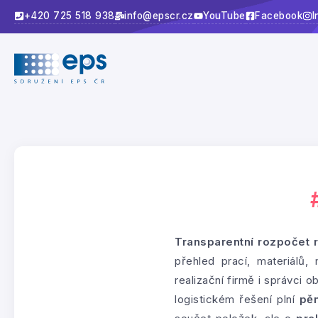
+420 725 518 938
info@epscr.cz
YouTube
Facebook
I
Transparentní rozpočet 
přehled prací, materiálů,
realizační firmě i správci 
logistickém řešení plní
pěn