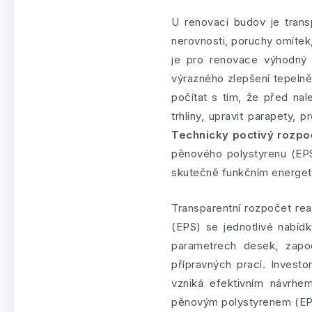
U renovací budov je trans
nerovnosti, poruchy omítek,
je pro renovace výhodný 
výrazného zlepšení tepelně
počítat s tím, že před nal
trhliny, upravit parapety,
Technicky poctivý rozpo
pěnového polystyrenu (EPS)
skutečně funkčním energet
Transparentní rozpočet rea
(EPS) se jednotlivé nabíd
parametrech desek, zapo
přípravných prací. Investo
vzniká efektivním návrhe
pěnovým polystyrenem (EPS)