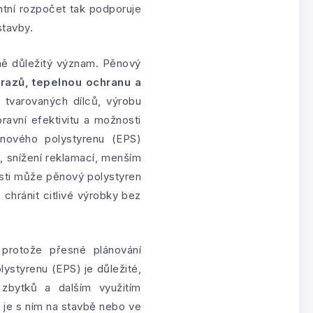
ntní rozpočet tak podporuje
stavby.
ejně důležitý význam. Pěnový
árazů, tepelnou ochranu a
 tvarovaných dílců, výrobu
ravní efektivitu a možnosti
nového polystyrenu (EPS)
 snížení reklamací, menším
osti může pěnový polystyren
 chránit citlivé výrobky bez
 protože přesné plánování
ystyrenu (EPS) je důležité,
 zbytků a dalším využitím
d je s ním na stavbě nebo ve