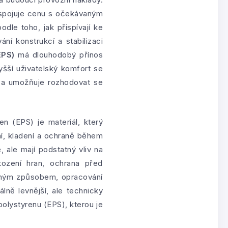
e spojuje cenu s očekávaným
dle toho, jak přispívají ke
ní konstrukcí a stabilizaci
EPS)
má dlouhodobý přínos
yšší uživatelský komfort se
je a umožňuje rozhodovat se
n (EPS) je materiál, který
ní, kladení a ochraně během
, ale mají podstatný vliv na
ození hran, ochrana před
odným způsobem, opracování
lně levnější, ale technicky
polystyrenu (EPS), kterou je