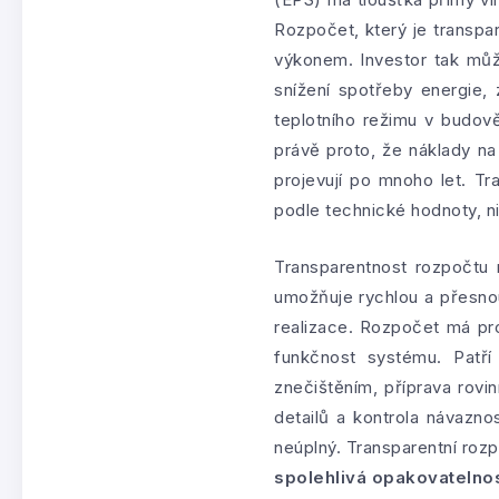
Rozpočet, který je transpa
výkonem. Investor tak může
snížení spotřeby energie, 
teplotního režimu v budov
právě proto, že náklady na
projevují po mnoho let. Tr
podle technické hodnoty, ni
Transparentnost rozpočtu 
umožňuje rychlou a přesnou
realizace. Rozpočet má prot
funkčnost systému. Patř
znečištěním, příprava rov
detailů a kontrola návazno
neúplný. Transparentní rozp
spolehlivá opakovatelno