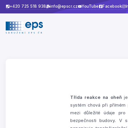
+420 725 518 938
info@epscr.cz
YouTube
Facebook
I
Třída reakce na oheň
je
systém chová při přímém p
mezi důležité údaje pro 
bezpečnosti budovy. V s