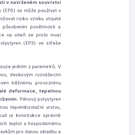
osti v navrženém souvrství
n (EPS) se může používat v
žovat riziko vzniku stojaté
m působením povětrnosti a
ce na oheň se proto musí
olystyren (EPS) ve střeše
pouze jedním z parametrů. V
tvou, deskovým roznášecím
staven běžnému provoznímu
valé deformace, tepelnou
atížením
. Pěnový polystyren
ou tepelněizolační vrstvu,
kud je konstrukce správně
řních teplot a hospodárnému
adavkům pro danou skladbu a