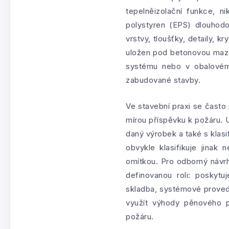
tepelněizolační funkce, 
polystyren (EPS) dlouhod
vrstvy, tloušťky, detaily, 
uložen pod betonovou mazan
systému nebo v obalovém 
zabudované stavby.
Ve stavební praxi se často
mírou příspěvku k požáru. 
daný výrobek a také s klas
obvykle klasifikuje jina
omítkou. Pro odborný návrh
definovanou roli: poskytu
skladba, systémové provede
využít výhody pěnového 
požáru.