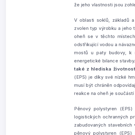
že jeho vlastnosti jsou zo
V oblasti soklů, základů 
zvolen typ výrobku a jeho
oheň se v těchto místech
odstřikující vodou a návaz
mostů u paty budovy, k n
energetické bilance stavby
také z hlediska životnos
(EPS) je díky své nízké hm
musí být chráněn odpovídaj
reakce na oheň je součástí
Pěnový polystyren (EPS) 
logistických ochranných pr
zabudovaných stavebních v
pěnový polystyren (EPS)