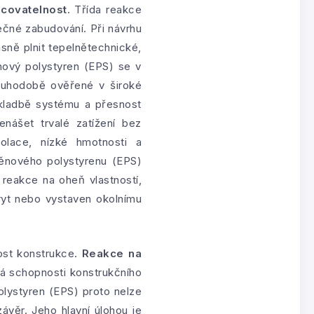
acovatelnost
. Třída reakce
ečné zabudování. Při návrhu
sně plnit tepelnětechnické,
nový polystyren (EPS) se v
louhodobě ověřené v široké
 skladbě systému a přesnost
nášet trvalé zatížení bez
olace, nízké hmotnosti a
 pěnového polystyrenu (EPS)
 reakce na oheň vlastností,
kryt nebo vystaven okolnímu
nost konstrukce.
Reakce na
ká schopnosti konstrukčního
polystyren (EPS) proto nelze
ávěr. Jeho hlavní úlohou je