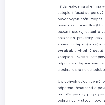
Třída reakce na oheň má v
zateplení fasád se pěnový 
obvodových stěn, zlepšit 
posuzovat nejen tloušťku t
požární úseky, ostění otv
aplikacích praktický dík
souvislou tepelněizolační 
výrobek a vhodný systém
zateplení. Kvalitní zatep
odpovídající lepení, mecha
a ochranu proti dlouhodob
U plochých střech se pěnov
odporem, hmotností a pevn
protože pěnový polystyren
ochrannou vrstvou nebo za