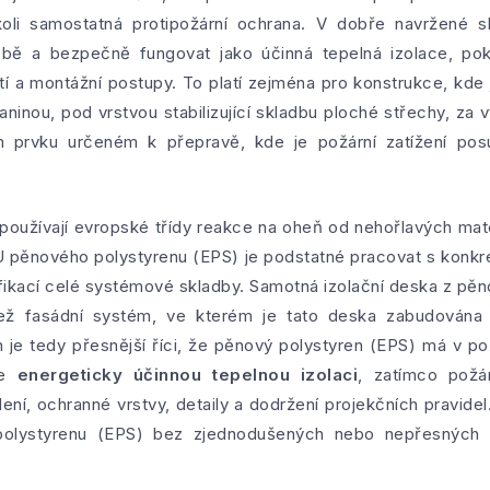
nikoli samostatná protipožární ochrana. V dobře navržené
obě a bezpečně fungovat jako účinná tepelná izolace, po
krytí a montážní postupy. To platí zejména pro konstrukce, kd
inou, pod vrstvou stabilizující skladbu ploché střechy, za 
prvku určeném k přepravě, kde je požární zatížení posu
 používají evropské třídy reakce na oheň od nehořlavých mate
U pěnového polystyrenu (EPS) je podstatné pracovat s konkré
ifikací celé systémové skladby. Samotná izolační deska z pě
k než fasádní systém, ve kterém je tato deska zabudován
 je tedy přesnější říci, že pěnový polystyren (EPS) má v p
je
energeticky účinnou tepelnou izolaci
, zatímco požár
ní, ochranné vrstvy, detaily a dodržení projekčních pravid
polystyrenu (EPS) bez zjednodušených nebo nepřesných z