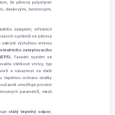
tom, že pěnový polystyren
mi, deskovými, betonovými,
dního zateplení, střešních
plovacích systémů se pěnový
o zakryté výztužnou vrstvou
kontaktního zateplovacího
(EPS)
. Fasádní systém se
valita stěrkové vrstvy, typ
tvorů a návaznost na další
u tepelnou ochranu obálky
 současně umožňuje provést
lovaných parametrů, nikoli
inuje
stálý tepelný odpor,