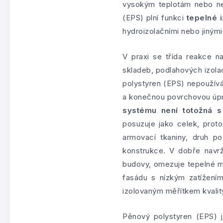
vysokým teplotám nebo ne
(EPS) plní funkci
tepelné 
hydroizolačními nebo jinými
V praxi se třída reakce n
skladeb, podlahových izola
polystyren (EPS) nepoužívá
a konečnou povrchovou úpra
systému není totožná s
posuzuje jako celek, proto
armovací tkaniny, druh po
konstrukce. V dobře navr
budovy, omezuje tepelné m
fasádu s nízkým zatížením
izolovaným měřítkem kvality
Pěnový polystyren (EPS) 