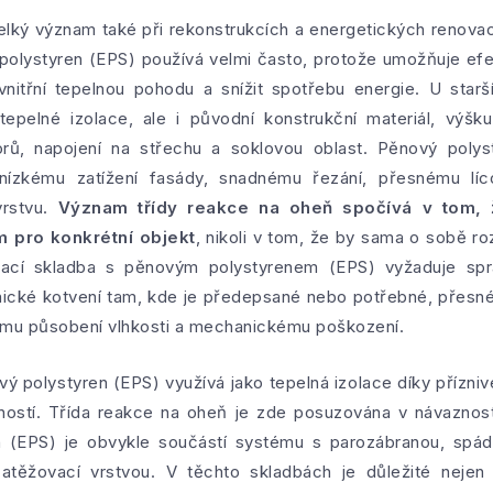
elký význam také při rekonstrukcích a energetických renova
polystyren (EPS) používá velmi často, protože umožňuje efe
vnitřní tepelnou pohodu a snížit spotřebu energie. U starš
epelné izolace, ale i původní konstrukční materiál, výšku
orů, napojení na střechu a soklovou oblast. Pěnový poly
y nízkému zatížení fasády, snadnému řezání, přesnému líc
vrstvu.
Význam třídy reakce na oheň spočívá v tom, 
 pro konkrétní objekt
, nikoli v tom, že by sama o sobě ro
lovací skladba s pěnovým polystyrenem (EPS) vyžaduje spr
nické kotvení tam, kde je předepsané nebo potřebné, přesn
ému působení vlhkosti a mechanickému poškození.
ý polystyren (EPS) využívá jako tepelná izolace díky příz
ostí. Třída reakce na oheň je zde posuzována v návaznosti
 (EPS) je obvykle součástí systému s parozábranou, spádo
těžovací vrstvou. V těchto skladbách je důležité nejen 