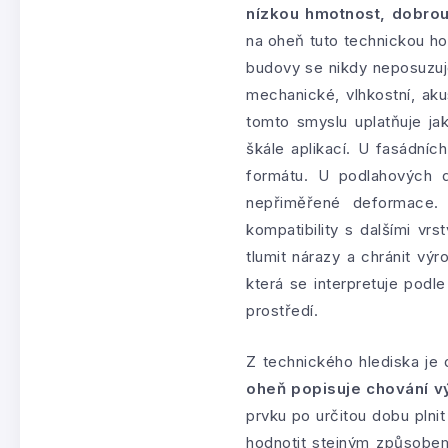
nízkou hmotnost, dobrou 
na oheň tuto technickou ho
budovy se nikdy neposuzuje
mechanické, vlhkostní, ak
tomto smyslu uplatňuje ja
škále aplikací. U fasádníc
formátu. U podlahových d
nepřiměřené deformace. 
kompatibility s dalšími vr
tlumit nárazy a chránit vý
která se interpretuje podl
prostředí.
Z technického hlediska je 
oheň popisuje chování v
prvku po určitou dobu plnit
hodnotit stejným způsobem 