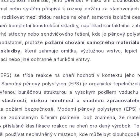
 schopnost materiálu, jeho pevnost v tlaku ani dlouhodobo
iál nebo systém přispívá k rozvoji požáru za stanovenýc
ní rozlišovat mezi třídou reakce na oheň samotné izolační d
heň kompletní konstrukční skladby, například kontaktního za
ché střechy nebo sendvičového řešení, kde je pěnový polyst
e podstatné, protože
požární chování samotného materiálu 
 skladby
, která zahrnuje omítku, výztužnou vrstvu, lepicí
aci nebo jiné ochranné a funkční vrstvy.
EPS) se třída reakce na oheň hodnotí v kontextu jeho r
Samotný pěnový polystyren (EPS) je organický tepelněizola
avřenou buněčnou strukturou a vysokým podílem vzduchu 
 vlastnosti, nízkou hmotnost a snadnou zpracovateln
a požární bezpečnosti. Moderní pěnový polystyren (EPS) 
 se zpomaleným šířením plamene, což znamená, že materiá
y příslušné klasifikace reakce na oheň pro daný výrobek. T
ěl používat nechráněný v místech, kde může být dlouhodobě