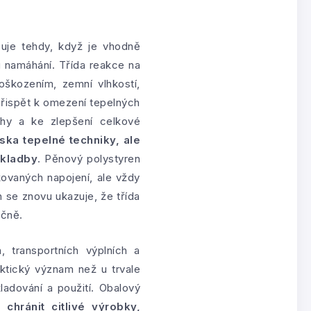
ňuje tehdy, když je vhodně
 namáhání. Třída reakce na
škozením, zemní vlhkostí,
přispět k omezení tepelných
ahy a ke zlepšení celkové
iska tepelné techniky, ale
skladby
. Pěnový polystyren
kovaných napojení, ale vždy
 se znovu ukazuje, že třída
ečně.
 transportních výplních a
aktický význam než u trvale
adování a použití. Obalový
chránit citlivé výrobky,