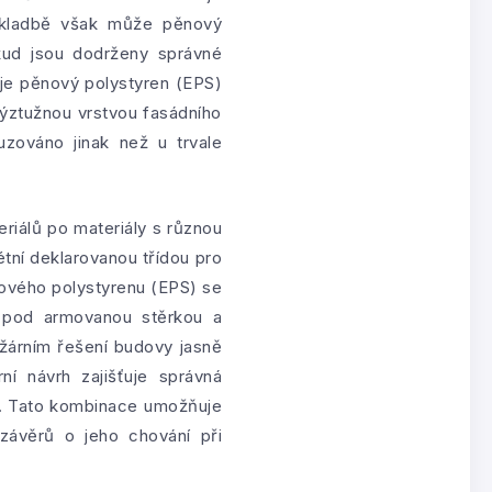
 skladbě však může pěnový
kud jsou dodrženy správné
e je pěnový polystyren (EPS)
výztužnou vrstvou fasádního
zováno jinak než u trvale
riálů po materiály s různou
tní deklarovanou třídou pro
nového polystyrenu (EPS) se
a pod armovanou stěrkou a
ožárním řešení budovy jasně
ní návrh zajišťuje správná
el. Tato kombinace umožňuje
ávěrů o jeho chování při