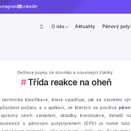
nstagram
LinkedIn
O nás
Aktuality
Pěnový poly
Definice pojmu ze slovníku a související články:
Třída reakce na oheň
 technická klasifikace, která vyjadřuje, jak se stavební v
ůsobení požáru, a u aplikací, ve kterých se používá
pěno
správný návrh zateplení, skladby konstrukce, detailů n
ouvislosti s pěnovým polystyrenem (EPS) je nutné tuto 