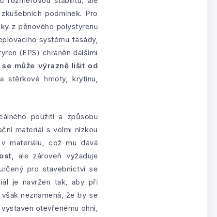
u rozměrovou stabilitu, ale
h zkušebních podmínek. Pro
esky z pěnového polystyrenu
teplovacího systému fasády,
yren (EPS) chráněn dalšími
se může výrazně lišit od
 a stěrkové hmoty, krytinu,
eálného použití a způsobu
ční materiál s velmi nízkou
v materiálu, což mu dává
ost
, ale zároveň vyžaduje
určený pro stavebnictví se
l je navržen tak, aby při
o však neznamená, že by se
 vystaven otevřenému ohni,