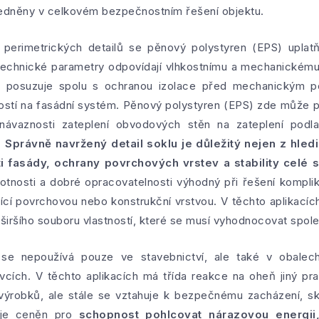
hledněny v celkovém bezpečnostním řešení objektu.
a perimetrických detailů se pěnový polystyren (EPS) uplat
 technické parametry odpovídají vlhkostnímu a mechanickému
 posuzuje spolu s ochranou izolace před mechanickým po
ností na fasádní systém. Pěnový polystyren (EPS) zde může 
ávaznosti zateplení obvodových stěn na zateplení podl
.
Správně navržený detail soklu je důležitý nejen z hled
ti fasády, ochrany povrchových vrstev a stability celé 
otnosti a dobré opracovatelnosti výhodný při řešení kompli
ící povrchovou nebo konstrukční vrstvou. V těchto aplikacích
 širšího souboru vlastností, které se musí vyhodnocovat spol
se nepoužívá pouze ve stavebnictví, ale také v obalech,
vcích. V těchto aplikacích má třída reakce na oheň jiný pr
ýrobků, ale stále se vztahuje k bezpečnému zacházení, skl
 je ceněn pro
schopnost pohlcovat nárazovou energii, 