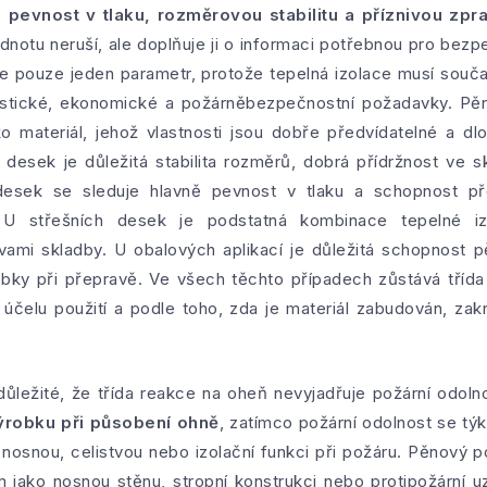
pevnost v tlaku, rozměrovou stabilitu a příznivou zpr
dnotu neruší, ale doplňuje ji o informaci potřebnou pro bezp
 pouze jeden parametr, protože tepelná izolace musí souča
ustické, ekonomické a požárněbezpečnostní požadavky. Pě
ko materiál, jehož vlastnosti jsou dobře předvídatelné a d
h desek je důležitá stabilita rozměrů, dobrá přídržnost ve
esek se sleduje hlavně pevnost v tlaku a schopnost pře
U střešních desek je podstatná kombinace tepelné iz
stvami skladby. U obalových aplikací je důležitá schopnost
robky při přepravě. Ve všech těchto případech zůstává třída
e účelu použití a podle toho, zda je materiál zabudován, za
důležité, že třída reakce na oheň nevyjadřuje požární odol
ýrobku při působení ohně
, zatímco požární odolnost se tý
 nosnou, celistvou nebo izolační funkci při požáru. Pěnový 
jako nosnou stěnu, stropní konstrukci nebo protipožární uz