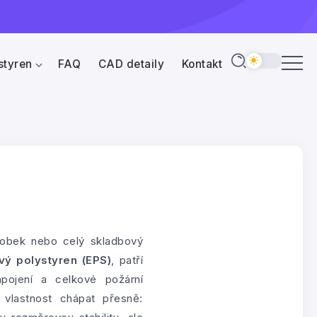
styren
FAQ
CAD detaily
Kontakt
ýrobek nebo celý skladbový
vý polystyren (EPS)
, patří
apojení a celkové požární
vlastnost chápat přesně: