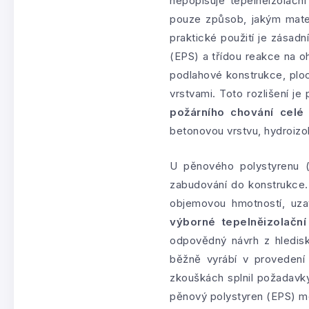
nepopisuje tepelněizolační
pouze způsob, jakým mater
praktické použití je zásad
(EPS) a třídou reakce na o
podlahové konstrukce, plo
vrstvami. Toto rozlišení j
požárního chování celé
betonovou vrstvu, hydroizol
U pěnového polystyrenu (
zabudování do konstrukce. 
objemovou hmotností, uz
výborné tepelněizolační
odpovědný návrh z hledisk
běžně vyrábí v provedení
zkouškách splnil požadavk
pěnový polystyren (EPS) m