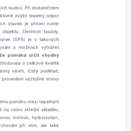
cích budov. Při dodatečném
ktivně zvýšit tepelný odpor
ích staveb je přitom nutné
 objektu, členitost fasády,
styren (EPS) je v takových
ování a možnosti vytvářet
že pomáhá určit vhodný
zhodovala o celkové kvalitě
ávný návrh, čistý podklad,
é provedení výztužné vrstvy
nivému poměru mezi tepelným
 na celou střešní skladbu,
vou vrstvou, hydroizolací,
chování při ohni, ale také