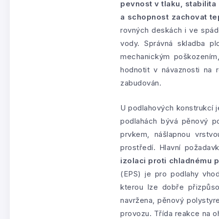
pevnost v tlaku, stabilit
a schopnost zachovat te
rovných deskách i ve spádo
vody. Správná skladba pl
mechanickým poškozením,
hodnotit v návaznosti na
zabudován.
U podlahových konstrukcí j
podlahách bývá pěnový po
prvkem, nášlapnou vrstvo
prostředí. Hlavní požada
izolaci proti chladnému p
(EPS) je pro podlahy vhod
kterou lze dobře přizpůs
navržena, pěnový polystyre
provozu. Třída reakce na o