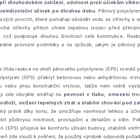
a při dlouhodobém zatížení, odolnost proti účinkům vlhk
pelněizolační účinek po dlouhou dobu
. Pěnový polystyre
vých prvcích, které pomáhají odvádět vodu ze střechy a sni
oché střechy přitom chrání tepelnou izolaci před přímý
 což podporuje dlouhou životnost celé konstrukce. Reak
 reálné provozní podmínky a na způsob, jakým je pěnový p
e třída reakce na oheň pěnového polystyrenu (EPS) rovněž 
lystyren (EPS) překryt betonovou nebo anhydritovou vrs
u nebo jinou konstrukční vrstvou, takže není volně vy
vky zde obvykle směřují na
pevnost v tlaku, omezení tr
odloží, snížení tepelných ztrát a stabilní chování pod z
ný právě díky tomu, že umožňuje navrhnout lehkou a účinn
obit půdorysu místnosti, prostupům a detailům u stěn. Po
n (EPS) přispívá ke komfortu užívání budovy, stabilitě vnit
heň zde slouží k ověření, že použitý výrobek odpovídá pož