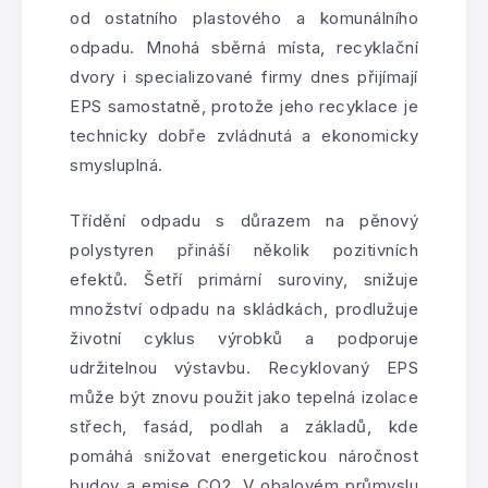
od ostatního plastového a komunálního
odpadu. Mnohá sběrná místa, recyklační
dvory i specializované firmy dnes přijímají
EPS samostatně, protože jeho recyklace je
technicky dobře zvládnutá a ekonomicky
smysluplná.
Třídění odpadu s důrazem na pěnový
polystyren přináší několik pozitivních
efektů. Šetří primární suroviny, snižuje
množství odpadu na skládkách, prodlužuje
životní cyklus výrobků a podporuje
udržitelnou výstavbu. Recyklovaný EPS
může být znovu použit jako tepelná izolace
střech, fasád, podlah a základů, kde
pomáhá snižovat energetickou náročnost
budov a emise CO2. V obalovém průmyslu