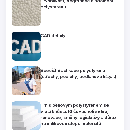
Trvanlivost, degradace a odolnost
polystyrenu
CAD detaily
Speciální aplikace polystyrenu
(střechy, podlahy, podlahové lišty…)
Trh s pěnovým polystyrenem se
vrací k růstu. Klíčovou roli sehrají
renovace, změny legislativy a důraz
na uhlíkovou stopu materiálů