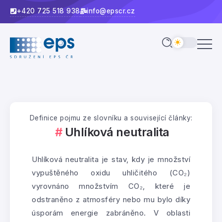
+420 725 518 938
info@epscr.cz
Definice pojmu ze slovníku a související články:
Uhlíková neutralita
Uhlíková neutralita je stav, kdy je množství
vypuštěného oxidu uhličitého (CO₂)
vyrovnáno množstvím CO₂, které je
odstraněno z atmosféry nebo mu bylo díky
úsporám energie zabráněno. V oblasti