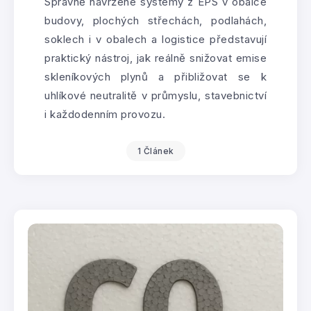
Správně navržené systémy z EPS v obálce
budovy, plochých střechách, podlahách,
soklech i v obalech a logistice představují
praktický nástroj, jak reálně snižovat emise
skleníkových plynů a přibližovat se k
uhlíkové neutralitě v průmyslu, stavebnictví
i každodenním provozu.
1 Článek