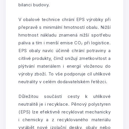
bilanci budovy.
V obalové technice chrání EPS výrobky při
přepravě s minimální hmotností obalu. Nižší
hmotnost nákladu znamená nižší spotřebu
paliva a tím i menší emise CO₂ při logistice.
EPS obaly navíc účinně chrání potraviny a
citlivé produkty, čímž snižují zmetkovitost a
plýtvání materiálem i energií vloženou do
výroby zboží. To vše podporuje cíl uhlíkové
neutrality v celém dodavatelském řetězci.
Důležitou součástí cesty k uhlíkové
neutralitě je i recyklace. Pěnový polystyren
(EPS) lze efektivně recyklovat mechanicky
i chemicky a z recyklovaného materiálu
vyrábět nové izolační desky, obaly nebo