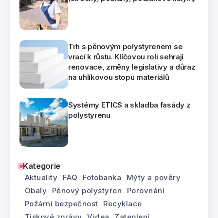
Trh s pěnovým polystyrenem se
vrací k růstu. Klíčovou roli sehrají
renovace, změny legislativy a důraz
na uhlíkovou stopu materiálů
Systémy ETICS a skladba fasády z
polystyrenu
Kategorie
Aktuality
FAQ
Fotobanka
Mýty a pověry
Obaly
Pěnový polystyren
Porovnání
Požární bezpečnost
Recyklace
Tiskové zprávy
Videa
Zateplení