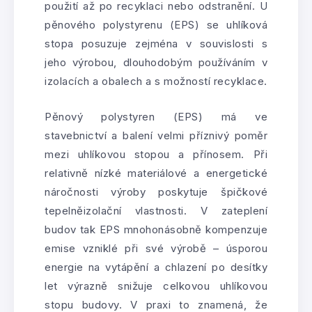
použití až po recyklaci nebo odstranění. U
pěnového polystyrenu (EPS) se uhlíková
stopa posuzuje zejména v souvislosti s
jeho výrobou, dlouhodobým používáním v
izolacích a obalech a s možností recyklace.
Pěnový polystyren (EPS) má ve
stavebnictví a balení velmi příznivý poměr
mezi uhlíkovou stopou a přínosem. Při
relativně nízké materiálové a energetické
náročnosti výroby poskytuje špičkové
tepelněizolační vlastnosti. V zateplení
budov tak EPS mnohonásobně kompenzuje
emise vzniklé při své výrobě – úsporou
energie na vytápění a chlazení po desítky
let výrazně snižuje celkovou uhlíkovou
stopu budovy. V praxi to znamená, že