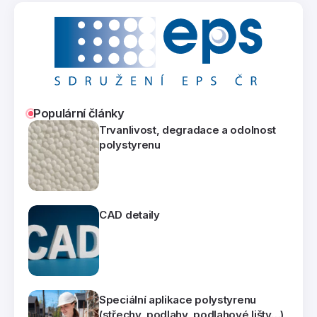
Populární články
Trvanlivost, degradace a odolnost
polystyrenu
CAD detaily
Speciální aplikace polystyrenu
(střechy, podlahy, podlahové lišty…)