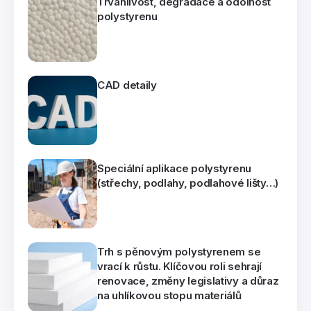
Trvanlivost, degradace a odolnost
polystyrenu
CAD detaily
Speciální aplikace polystyrenu
(střechy, podlahy, podlahové lišty…)
Trh s pěnovým polystyrenem se
vrací k růstu. Klíčovou roli sehrají
renovace, změny legislativy a důraz
na uhlíkovou stopu materiálů