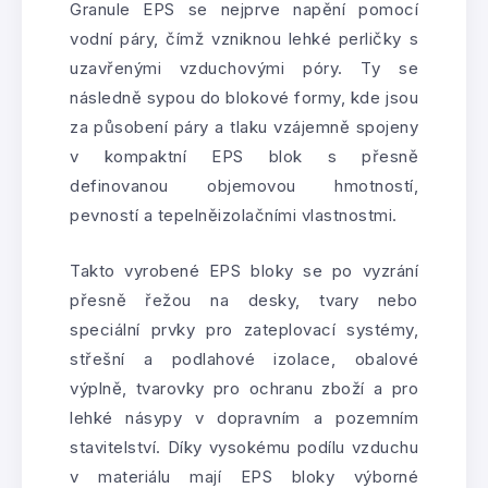
Granule EPS se nejprve napění pomocí
vodní páry, čímž vzniknou lehké perličky s
uzavřenými vzduchovými póry. Ty se
následně sypou do blokové formy, kde jsou
za působení páry a tlaku vzájemně spojeny
v kompaktní EPS blok s přesně
definovanou objemovou hmotností,
pevností a tepelněizolačními vlastnostmi.
Takto vyrobené EPS bloky se po vyzrání
přesně řežou na desky, tvary nebo
speciální prvky pro zateplovací systémy,
střešní a podlahové izolace, obalové
výplně, tvarovky pro ochranu zboží a pro
lehké násypy v dopravním a pozemním
stavitelství. Díky vysokému podílu vzduchu
v materiálu mají EPS bloky výborné