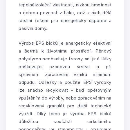
tepelněizolační vlastnosti, nízkou hmotnost
a dobrou pevnost v tlaku, což z nich dělá
ideální řešení pro energeticky úsporné a
pasivní domy.
Výroba EPS bloků je energeticky efektivní
a šetrná k životnímu prostředí. Pěnový
polystyren neobsahuje freony ani jiné látky
poškozující ozonovou vrstvu a při
správném zpracování vzniká minimum
odpadu. Odřezky a použité EPS výrobky
lze snadno recyklovat – buď opětovným
vpuštěním do výroby, nebo zpracováním na
recyklovaný granulát pro další technické
využití. Díky tomu je výroba EPS bloků
důležitou součástí cirkulárního
hospodářství ve stavebnictví i obalovém