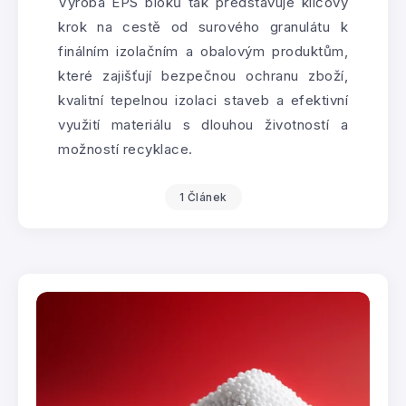
Výroba EPS bloků tak představuje klíčový
krok na cestě od surového granulátu k
finálním izolačním a obalovým produktům,
které zajišťují bezpečnou ochranu zboží,
kvalitní tepelnou izolaci staveb a efektivní
využití materiálu s dlouhou životností a
možností recyklace.
1 Článek