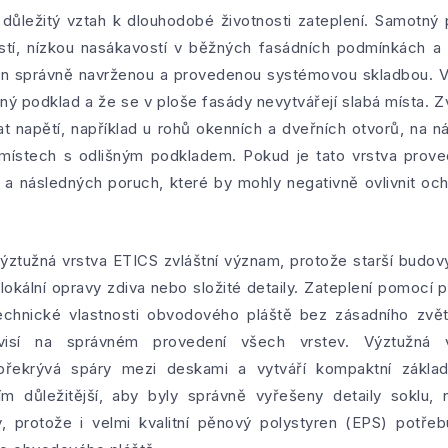
důležitý vztah k dlouhodobé životnosti zateplení. Samotný 
ostí, nízkou nasákavostí v běžných fasádních podmínkách a s
ěn správně navrženou a provedenou systémovou skladbou. Výz
 podklad a že se v ploše fasády nevytvářejí slabá místa. Zv
 napětí, například u rohů okenních a dveřních otvorů, na n
ístech s odlišným podkladem. Pokud je tato vrstva provede
u a následných poruch, které by mohly negativně ovlivnit o
výztužná vrstva ETICS zvláštní význam, protože starší budovy
 lokální opravy zdiva nebo složité detaily. Zateplení pomocí
echnické vlastnosti obvodového pláště bez zásadního zvět
ávisí na správném provedení všech vrstev. Výztužná 
 překrývá spáry mezi deskami a vytváří kompaktní zákl
m důležitější, aby byly správně vyřešeny detaily soklu, 
, protože i velmi kvalitní pěnový polystyren (EPS) potře