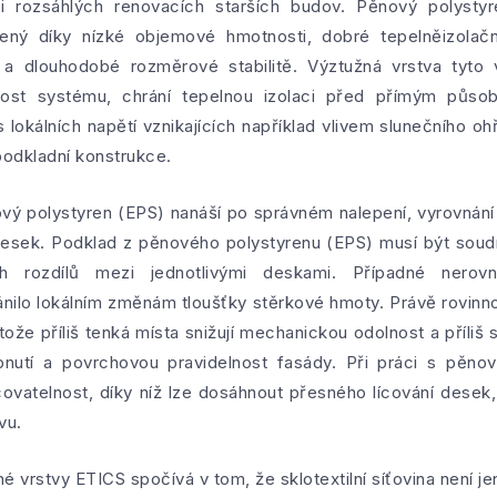
i rozsáhlých renovacích starších budov. Pěnový polystyr
bený díky nízké objemové hmotnosti, dobré tepelněizolačn
 a dlouhodobé rozměrové stabilitě. Výztužná vrstva tyto v
ost systému, chrání tepelnou izolaci před přímým působ
okálních napětí vznikajících například vlivem slunečního ohř
odkladní konstrukce.
ový polystyren (EPS) nanáší po správném nalepení, vyrovná
desek. Podklad z pěnového polystyrenu (EPS) musí být soudrž
 rozdílů mezi jednotlivými deskami. Případné nerovn
nilo lokálním změnám tloušťky stěrkové hmoty. Právě rovinnos
otože příliš tenká místa snižují mechanickou odolnost a příli
ní pnutí a povrchovou pravidelnost fasády. Při práci s pěn
vatelnost, díky níž lze dosáhnout přesného lícování desek, č
vu.
 vrstvy ETICS spočívá v tom, že sklotextilní síťovina není jen