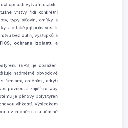
schopnosti vytvořit stabilní
užné vrstvy řídí konkrétní
ty, typy síťovin, omítky a
, ale také její přilnavost k
rstvu bez dutin, výstupků a
TICS, ochranu izolantu a
ystyrenu (EPS) je dosažení
zatěžuje nadměrně obvodové
s římsami, ostěními, arkýři
u pevnost a zajišťuje, aby
ystému je pěnový polystyren
chovou vlhkostí. Výsledkem
hodu v interiéru a současně