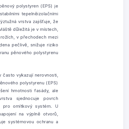
pěnový polystyren (EPS) je
tabilními tepelněizolačními
tužná vrstva zajišťuje, že
láště důležitá je v místech,
árožích, v přechodech mezi
na pečlivě, snižuje riziko
chranu pěnového polystyrenu
 často vykazují nerovnosti,
 pěnového polystyrenu (EPS)
šení hmotnosti fasády, ale
vrstva sjednocuje povrch
ad pro omítkový systém. U
napojení na výplně otvorů,
buje systémovou ochranu a