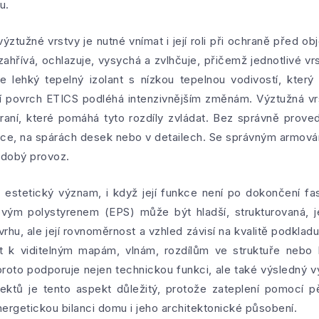
u.
ýztužné vrstvy je nutné vnímat i její roli při ochraně před 
hřívá, ochlazuje, vysychá a zvlhčuje, přičemž jednotlivé vrst
 lehký tepelný izolant s nízkou tepelnou vodivostí, který 
ší povrch ETICS podléhá intenzivnějším změnám. Výztužná vr
aní, které pomáhá tyto rozdíly zvládat. Bez správně prove
ítce, na spárách desek nebo v detailech. Se správným armov
odobý provoz.
estetický význam, i když její funkce není po dokončení fasá
vým polystyrenem (EPS) může být hladší, strukturovaná, j
vrhu, ale její rovnoměrnost a vzhled závisí na kvalitě podkl
 k viditelným mapám, vlnám, rozdílům ve struktuře nebo k
proto podporuje nejen technickou funkci, ale také výsledný v
jektů je tento aspekt důležitý, protože zateplení pomocí 
ergetickou bilanci domu i jeho architektonické působení.