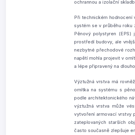
ochrannou a izolační skladb
Při technickém hodnocení v
systém se v průběhu roku za
Pěnový polystyren (EPS) je
prostředí budovy, ale vněj
nezbytné přechodové rozhr
napětí mohla projevit v om
a lépe připravený na dlouh
Výztužná vrstva má rovněž 
omítka na systému s pěno
podle architektonického ná
výztužná vrstva může vést
vytvoření armovací vrstvy 
zateplovaných starších ob
často současně zlepšuje en