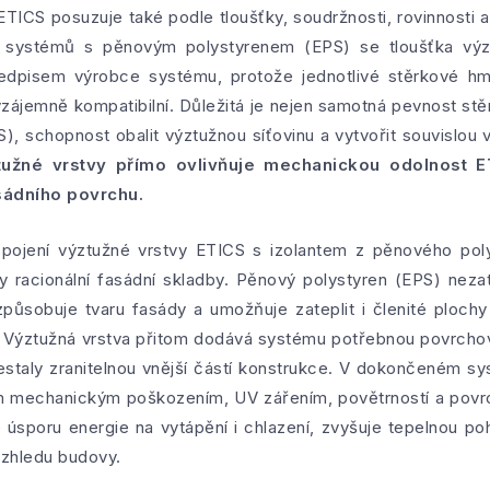
ETICS posuzuje také podle tloušťky, soudržnosti, rovinnosti a 
U systémů s pěnovým polystyrenem (EPS) se tloušťka výzt
dpisem výrobce systému, protože jednotlivé stěrkové hmo
ájemně kompatibilní. Důležitá je nejen samotná pevnost stěrky
, schopnost obalit výztužnou síťovinu a vytvořit souvislou v
ztužné vrstvy přímo ovlivňuje mechanickou odolnost E
sádního povrchu.
pojení výztužné vrstvy ETICS s izolantem z pěnového pol
y racionální fasádní skladby. Pěnový polystyren (EPS) ne
působuje tvaru fasády a umožňuje zateplit i členité plochy 
 Výztužná vrstva přitom dodává systému potřebnou povrchovo
estaly zranitelnou vnější částí konstrukce. V dokončeném s
 mechanickým poškozením, UV zářením, povětrností a povr
e úsporu energie na vytápění i chlazení, zvyšuje tepelnou po
vzhledu budovy.