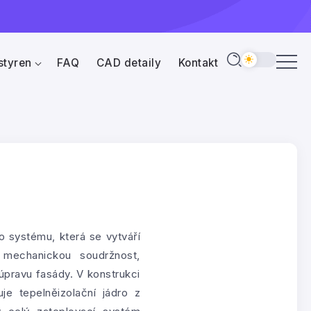
styren
FAQ
CAD detaily
Kontakt
o systému, která se vytváří
 mechanickou soudržnost,
úpravu fasády. V konstrukci
e tepelněizolační jádro z