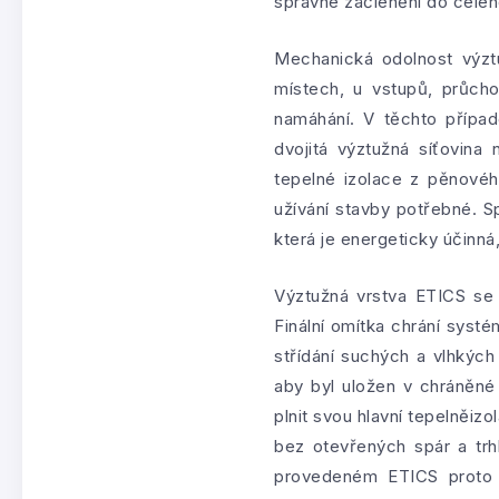
správné začlenění do celé
Mechanická odolnost výztu
místech, u vstupů, průc
namáhání. V těchto přípa
dvojitá výztužná síťovina
tepelné izolace z pěnovéh
užívání stavby potřebné. S
která je energeticky účinná
Výztužná vrstva ETICS se 
Finální omítka chrání systé
střídání suchých a vlhkýc
aby byl uložen v chráněn
plnit svou hlavní tepelněiz
bez otevřených spár a trhl
provedeném ETICS proto p