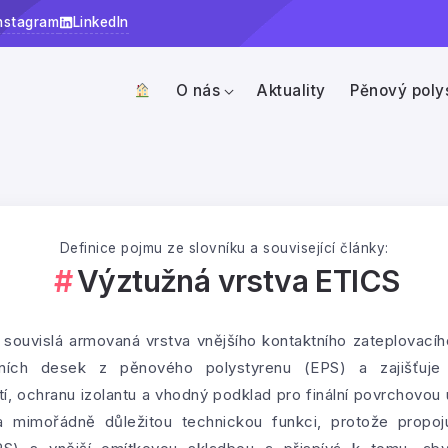
nstagram
LinkedIn
O nás
Aktuality
Pěnový poly
Definice pojmu ze slovníku a související články:
Výztužná vrstva ETICS
 souvislá armovaná vrstva vnějšího kontaktního zateplovacíh
čních desek z pěnového polystyrenu (EPS) a zajišťuje
í, ochranu izolantu a vhodný podklad pro finální povrchovou 
 mimořádně důležitou technickou funkci, protože propojuj