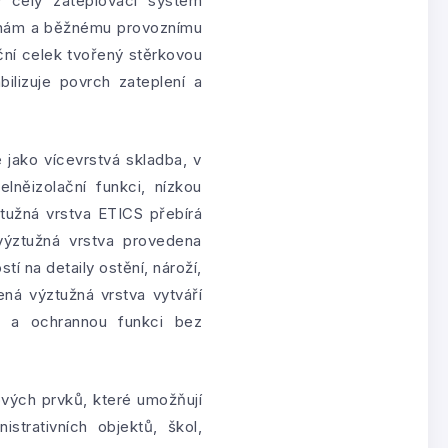
 celý zateplovací systém
ěnám a běžnému provoznímu
ční celek tvořený stěrkovou
bilizuje povrch zateplení a
 jako vícevrstvá skladba, v
lněizolační funkci, nízkou
ztužná vrstva ETICS přebírá
výztužná vrstva provedena
í na detaily ostění, nároží,
dená výztužná vrstva vytváří
ou a ochrannou funkci bez
ových prvků, které umožňují
trativních objektů, škol,