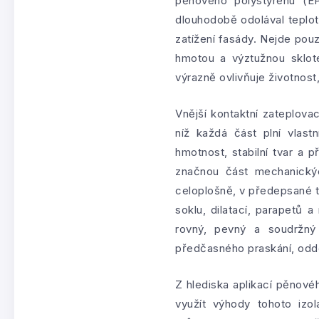
pěnového polystyrenu (E
dlouhodobě odolával tepl
zatížení fasády. Nejde pou
hmotou a výztužnou sklotex
výrazně ovlivňuje životnost,
Vnější kontaktní zateplova
níž každá část plní vlast
hmotnost, stabilní tvar a 
značnou část mechanickýc
celoplošně, v předepsané tl
soklu, dilatací, parapetů a
rovný, pevný a soudržný 
předčasného praskání, oddě
Z hlediska aplikací pěnové
využít výhody tohoto izo