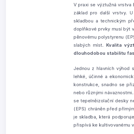
V praxi se výztužná vrstva 
základ pro další vrstvy. 
skladbou a technickým pře
doplňkové prvky musí být vz
pěnovému polystyrenu (EPS)
slabých míst.
Kvalita vý
dlouhodobou stabilitu fa
Jednou z hlavních výhod s
lehké, účinné a ekonomick
konstrukce, snadno se přiz
nebo různými návaznostmi.
se tepelněizolační desky n
(EPS) chráněn před přímým
je skladba, která podporuj
přispívá ke kultivovanému 