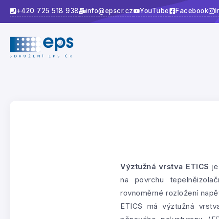
+420 725 518 938
info@epscr.cz
YouTube
Facebook
I
Výztužná vrstva ETICS
je
na povrchu tepelněizola
rovnoměrné rozložení napět
ETICS má výztužná vrstva