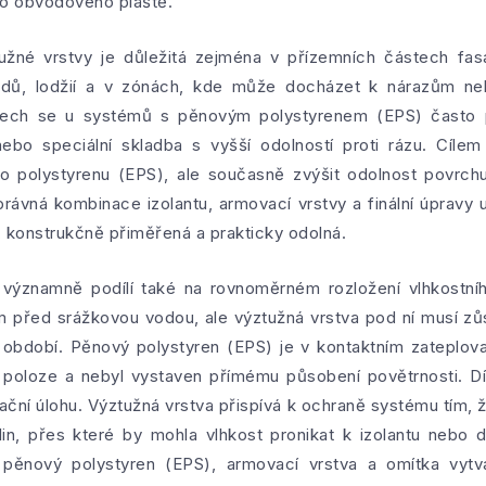
ho obvodového pláště.
žné vrstvy je důležitá zejména v přízemních částech fas
hodů, lodžií a v zónách, kde může docházet k nárazům n
dech se u systémů s pěnovým polystyrenem (EPS) často p
 nebo speciální skladba s vyšší odolností proti rázu. Cíle
o polystyrenu (EPS), ale současně zvýšit odolnost povrchu
právná kombinace izolantu, armovací vrstvy a finální úpravy
, konstrukčně přiměřená a prakticky odolná.
významně podílí také na rovnoměrném rozložení vlhkostníh
m před srážkovou vodou, ale výztužná vrstva pod ní musí zůst
h období. Pěnový polystyren (EPS) je v kontaktním zateplov
é poloze a nebyl vystaven přímému působení povětrnosti. 
olační úlohu. Výztužná vrstva přispívá k ochraně systému tím, ž
in, přes které by mohla vlhkost pronikat k izolantu nebo 
ěnový polystyren (EPS), armovací vrstva a omítka vytv