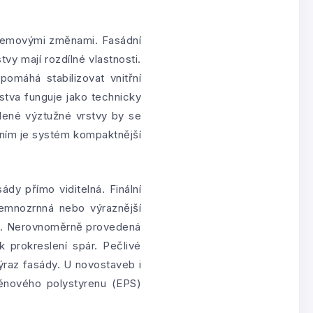
objemovými změnami. Fasádní
vy mají rozdílné vlastnosti.
pomáhá stabilizovat vnitřní
stva funguje jako technicky
dené výztužné vrstvy by se
áním je systém kompaktnější
dy přímo viditelná. Finální
emnozrnná nebo výraznější
adu. Nerovnoměrně provedená
 prokreslení spár. Pečlivé
ýraz fasády. U novostaveb i
pěnového polystyrenu (EPS)