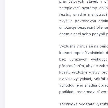
průmyslových staveb i př
zateplovací systémy oblí
řezání, snadné manipulaci
zvyšuje povrchovou odoln
umožňuje bezpečný přenos l
dnem a nocí nebo pohybů p
Výztužná vrstva se na pěn
kotvení tepelněizolačních 
bez výrazných výškových
přebroušením, aby se zabrá
kvalitu výztužné vrstvy, pr
ovlivnit vysychání, vnitř
výhodou jeho snadná opraco
podkladu pro armovací vrst
Technická podstata výztužné