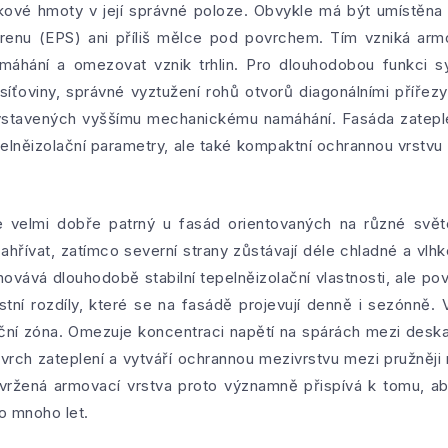
ové hmoty v její správné poloze. Obvykle má být umístěna v h
enu (EPS) ani příliš mělce pod povrchem. Tím vzniká arm
máhání a omezovat vznik trhlin. Pro dlouhodobou funkci s
íťoviny, správné vyztužení rohů otvorů diagonálními přířezy,
 vystavených vyššímu mechanickému namáhání. Fasáda zatep
pelněizolační parametry, ale také kompaktní ochrannou vrst
 velmi dobře patrný u fasád orientovaných na různé světo
hřívat, zatímco severní strany zůstávají déle chladné a vlh
hovává dlouhodobě stabilní tepelněizolační vlastnosti, ale p
ostní rozdíly, které se na fasádě projevují denně i sezónně.
zační zóna. Omezuje koncentraci napětí na spárách mezi des
rch zateplení a vytváří ochrannou mezivrstvu mezi pružněji 
avržená armovací vrstva proto významně přispívá k tomu, a
o mnoho let.