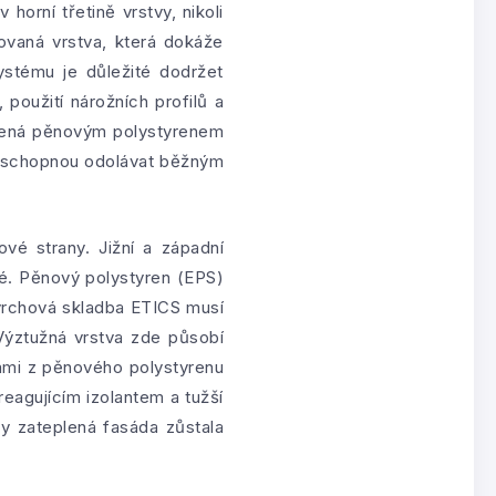
orní třetině vrstvy, nikoli
ovaná vrstva, která dokáže
ystému je důležité dodržet
 použití nárožních profilů a
lená pěnovým polystyrenem
vu schopnou odolávat běžným
vé strany. Jižní a západní
ké. Pěnový polystyren (EPS)
ovrchová skladba ETICS musí
 Výztužná vrstva zde působí
kami z pěnového polystyrenu
reagujícím izolantem a tužší
by zateplená fasáda zůstala