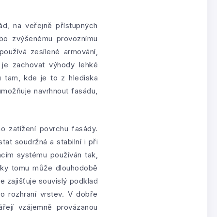
ád, na veřejně přístupných
ebo zvýšenému provoznímu
oužívá zesílené armování,
m je zachovat výhody lehké
 tam, kde je to z hlediska
 umožňuje navrhnout fasádu,
o zatížení povrchu fasády.
at soudržná a stabilní i při
acím systému používán tak,
Díky tomu může dlouhodobě
e zajišťuje souvislý podklad
do rozhraní vrstev. V dobře
ářejí vzájemně provázanou