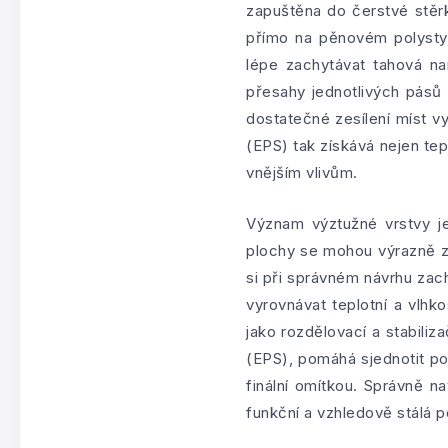
zapuštěna do čerstvé stěrk
přímo na pěnovém polystyr
lépe zachytávat tahová na
přesahy jednotlivých pásů s
dostatečné zesílení míst
(EPS) tak získává nejen te
vnějším vlivům.
Význam výztužné vrstvy je
plochy se mohou výrazně za
si při správném návrhu zac
vyrovnávat teplotní a vlhk
jako rozdělovací a stabili
(EPS), pomáhá sjednotit pov
finální omítkou. Správně n
funkční a vzhledově stálá p