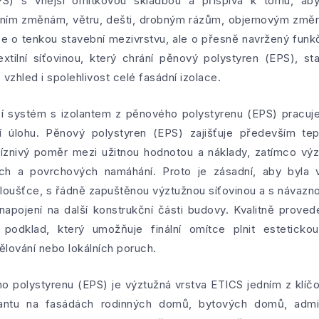
PS) s vnější omítkovou skladbou a přispívá k tomu, aby
otním změnám, větru, dešti, drobným rázům, objemovým zm
ze o tenkou stavební mezivrstvu, ale o přesně navržený funk
tilní síťovinou, který chrání pěnový polystyren (EPS), sta
 vzhled i spolehlivost celé fasádní izolace.
cí systém s izolantem z pěnového polystyrenu (EPS) pracuje
ní úlohu. Pěnový polystyren (EPS) zajišťuje především tepe
příznivý poměr mezi užitnou hodnotou a náklady, zatímco vý
h a povrchových namáhání. Proto je zásadní, aby byla 
oušťce, s řádně zapuštěnou výztužnou síťovinou a s návaznost
 napojení na další konstrukční části budovy. Kvalitně prove
podklad, který umožňuje finální omítce plnit estetick
lování nebo lokálních poruch.
ho polystyrenu (EPS) je výztužná vrstva ETICS jedním z klíč
lantu na fasádách rodinných domů, bytových domů, adminis