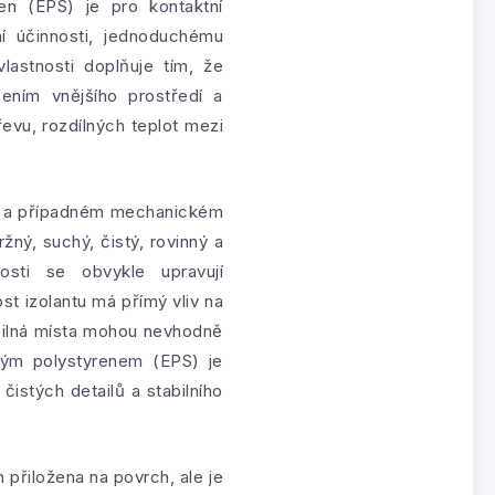
en (EPS) je pro kontaktní
í účinnosti, jednoduchému
lastnosti doplňuje tím, že
ením vnějšího prostředí a
evu, rozdílných teplot mezi
ní a případném mechanickém
ný, suchý, čistý, rovinný a
osti se obvykle upravují
t izolantu má přímý vliv na
š silná místa mohou nevhodně
ovým polystyrenem (EPS) je
istých detailů a stabilního
 přiložena na povrch, ale je