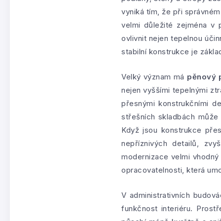
vyniká tím, že při správném 
velmi důležité zejména v
ovlivnit nejen tepelnou účin
stabilní konstrukce je zákl
Velký význam má
pěnový p
nejen vyššími tepelnými ztrá
přesnými konstrukčními de
střešních skladbách může 
Když jsou konstrukce přes
nepříznivých detailů, zv
modernizace velmi vhodný 
opracovatelnosti, která um
V administrativních budov
funkčnost interiéru. Prost