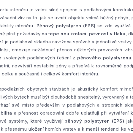
rtu interiéru je velmi silně spojeno s podlahovými konstruk
ásadní vliv na to, jak se uvnitř objektu vnímá běžný pohyb, 
bility interiéru.
Pěnový polystyren (EPS)
se zde využívá 
ně plnit požadavky na
tepelnou izolaci
,
pevnost v tlaku
, d
yž je podlahová skladba navržena správně a jednotlivé vrstvy
lněji, omezuje nežádoucí přenos některých provozních vibr
ně zvolených podlahových řešení z
pěnového polystyrenu 
etrii, nevytváří nestabilní zóny a přispívá k rovnoměrné pod
o celku a současně i celkový komfort interiéru.
podlažních obytných stavbách je akustický komfort mimořá
livých bytech musí být dlouhodobě snesitelný, vyrovnaný a t
hází své místo především v podlahových a stropních skl
ilita
a přesnost opracování dobře uplatňují při vytváření 
hové systémy, které využívají
pěnový polystyren (EPS)
jak
ti, k přesnému uložení horních vrstev a k menší tendenci ke v