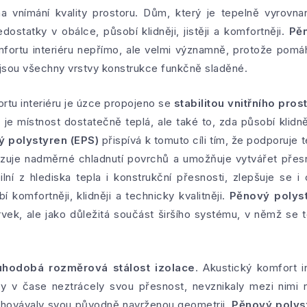
na vnímání kvality prostoru. Dům, který je tepelně vyrov
edostatky v obálce, působí klidněji, jistěji a komfortněji.
Pěn
fortu interiéru nepřímo, ale velmi významně, protože pomáh
 jsou všechny vrstvy konstrukce funkčně sladěné.
rtu interiéru je úzce propojeno se
stabilitou vnitřního pro
 je místnost dostatečně teplá, ale také to, zda působí klid
 polystyren (EPS)
přispívá k tomuto cíli tím, že podporuje t
mezuje nadměrné chladnutí povrchů a umožňuje vytvářet pře
lní z hlediska tepla i konstrukční přesnosti, zlepšuje se i 
í komfortněji, klidněji a technicky kvalitněji.
Pěnový polyst
rvek, ale jako důležitá součást širšího systému, v němž se 
uhodobá rozměrová stálost izolace
. Akustický komfort in
vy v čase neztrácely svou přesnost, nevznikaly mezi nimi
achovávaly svou původně navrženou geometrii.
Pěnový polys