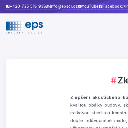
+420 725 518 938
info@epscr.cz
YouTube
Facebook
I
Zl
Zlepšení akustického ko
kvalitou obálky budovy, s
celkovou stabilitou konstr
dobře odůvodněné místo, p