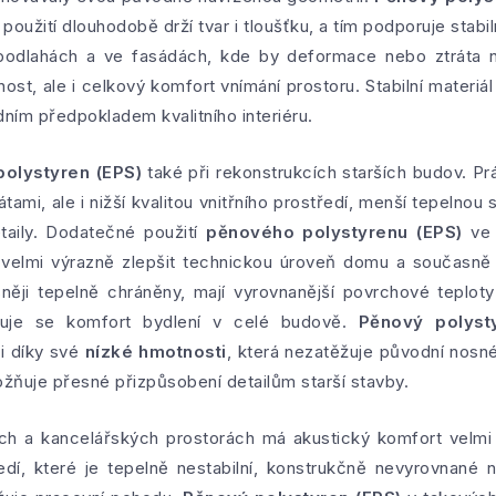
použití dlouhodobě drží tvar i tloušťku, a tím podporuje stabil
 podlahách a ve fasádách, kde by deformace nebo ztráta n
nost, ale i celkový komfort vnímání prostoru. Stabilní materiál 
adním předpokladem kvalitního interiéru.
olystyren (EPS)
také při rekonstrukcích starších budov. Prá
tami, ale i nižší kvalitou vnitřního prostředí, menší tepelnou
taily. Dodatečné použití
pěnového polystyrenu (EPS)
ve 
velmi výrazně zlepšit technickou úroveň domu a současně i 
něji tepelně chráněny, mají vyrovnanější povrchové teploty
yšuje se komfort bydlení v celé budově.
Pěnový polyst
i díky své
nízké hmotnosti
, která nezatěžuje původní nosn
ožňuje přesné přizpůsobení detailům starší stavby.
ách a kancelářských prostorách má akustický komfort velmi
ředí, které je tepelně nestabilní, konstrukčně nevyrovnan