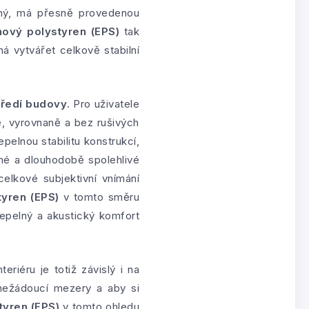
naný, má přesně provedenou
ový polystyren (EPS)
tak
á vytvářet celkově stabilní
středí budovy
. Pro uživatele
ně, vyrovnaně a bez rušivých
epelnou stabilitu konstrukcí,
sné a dlouhodobě spolehlivé
celkové subjektivní vnímání
yren (EPS)
v tomto směru
tepelný a akustický komfort
teriéru je totiž závislý i na
 nežádoucí mezery a aby si
tyren (EPS)
v tomto ohledu