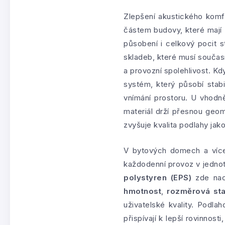
Zlepšení akustického komfo
částem budovy, které mají z
působení i celkový pocit sta
skladeb, které musí součas
a provozní spolehlivost. Kd
systém, který působí stabi
vnímání prostoru. U vhod
materiál drží přesnou geom
zvyšuje kvalita podlahy jak
V bytových domech a více
každodenní provoz v jednot
polystyren (EPS)
zde nac
hmotnost
,
rozměrová stab
uživatelské kvality. Podla
přispívají k lepší rovinnos