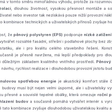
má v tomto směru mimořádnou výhodu, protože za rozumnou 
zolaci
, dlouhou životnost, vysokou přesnost montáže a s
Uživatel nebo investor tak nezískává pouze nižší provozní ná
ato kombinace technických a uživatelských přínosů zvyšuje ho
ost, že
pěnový polystyren (EPS)
podporuje
nízké zatížen
vytvářet rozsáhlé fasádní, střešní i podlahové plochy bez z
statiku, ale i pro kvalitu celého stavebního řešení. Konst
časně je přesně navržena, má lepší předpoklady pro dlou
i důležitým základem kvalitního vnitřního prostředí.
Pěnový 
 návrhu, rychlost realizace i dlouhodobou provozní jistotu bu
nulovou spotřebou energie
je akustický komfort stále č
o budovy musí být nejen velmi úsporné, ale i uživatelsky v
ku přesné a souvislé tepelné obálky, která omezuje
roční p
hlazení budov
a současně pomáhá vytvářet interiér s vyro
ě tato kombinace zvyšuje dlouhodobou uživatelskou kvalitu a 