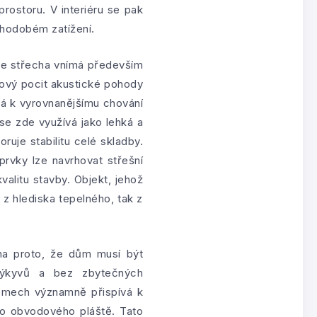
rostoru. V interiéru se pak
uhodobém zatížení.
se střecha vnímá především
lkový pocit akustické pohody
ívá k vyrovnanějšímu chování
se zde využívá jako lehká a
uje stabilitu celé skladby.
rvky lze navrhovat střešní
alitu stavby. Objekt, jehož
k z hlediska tepelného, tak z
éna proto, že dům musí být
 výkyvů a bez zbytečných
émech významně přispívá k
ého obvodového pláště. Tato