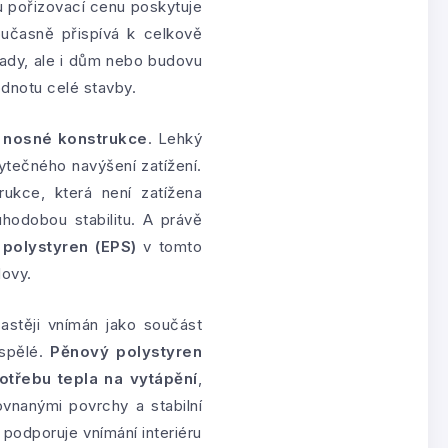
pořizovací cenu poskytuje
oučasně přispívá k celkově
klady, ale i dům nebo budovu
dnotu celé stavby.
í nosné konstrukce
. Lehký
bytečného navýšení zatížení.
rukce, která není zatížena
hodobou stabilitu. A právě
polystyren (EPS)
v tomto
dovy.
astěji vnímán jako součást
yspělé.
Pěnový polystyren
otřebu tepla na vytápění
,
vnanými povrchy a stabilní
podporuje vnímání interiéru