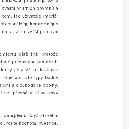
 budovách podporuje vznik
kvalitu vnitřních povrchů a
tom, jak uživatelé interiér
ofesionálněji, komfortněji a
nost, ale i vyšší pracovní
fortu ještě širší, protože
odobě příjemného prostředí.
který přispívá ke kvalitním
 To je pro tyto typy budov
abilní a dlouhodobě odolný.
árné, přesné a uživatelsky
í zateplení
. Když stavební
edí, roste hodnota investice.