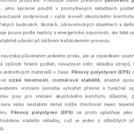
vnitřního prostředí. Přestože hlavní předností
pěnového p
e
, jeho správné použití v promyšlených skladbách podlah
současně podporovat i vyšší úroveň akustického komfortu
ských budovách, školách, zdravotnických objektech a dalšíc
uje pouze podle teploty a energetické úspornosti, ale také po
 stabilně působí při běžném každodenním provozu.
u nevzniká působením jediného prvku, ale je výsledkem souhr
á způsob řešení podlah, návaznost stěn, skladba stropů, 
ita jednotlivých materiálů v čase.
Pěnový polystyren (EPS)
d
 své
nízké hmotnosti
,
rozměrové stabilitě
, snadné oprac
stavebními vrstvami pomáhá vytvářet přesné a funkčně v
stev jsou pro vnímání akustického komfortu důležité, 
era nebo nestabilní detail může zhoršovat nejen tepelnět
iéru.
Pěnový polystyren (EPS)
se proto uplatňuje jako 
uhodobou stabilitu skladby, což je jeden z důležitých př
dí.