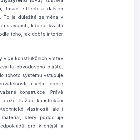
olystyrenu (EPS)
zůstává
, fasád, střech a dalších
. To je důležité zejména v
h stavbách, kde se kvalita
dle toho, jak dobře interiér
y více konstrukčních vrstev
kvalita obvodového pláště,
o tohoto systému vstupuje
ovatelnosti a velmi dobré
yvážené konstrukce. Právě
protože každá konstrukční
echnické vlastnosti, ale i
materiál, který podporuje
edpokladů pro klidnější a