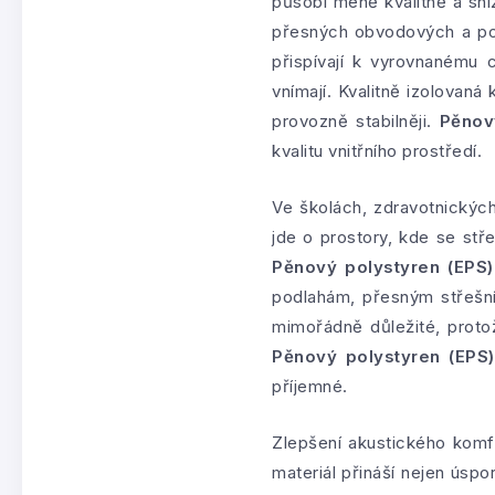
působí méně kvalitně a sn
přesných obvodových a podl
přispívají k vyrovnanému c
vnímají. Kvalitně izolovaná
provozně stabilněji.
Pěnov
kvalitu vnitřního prostředí.
Ve školách, zdravotnickýc
jde o prostory, kde se stř
Pěnový polystyren (EPS)
podlahám, přesným střešní
mimořádně důležité, protož
Pěnový polystyren (EPS)
příjemné.
Zlepšení akustického komfo
materiál přináší nejen úspor