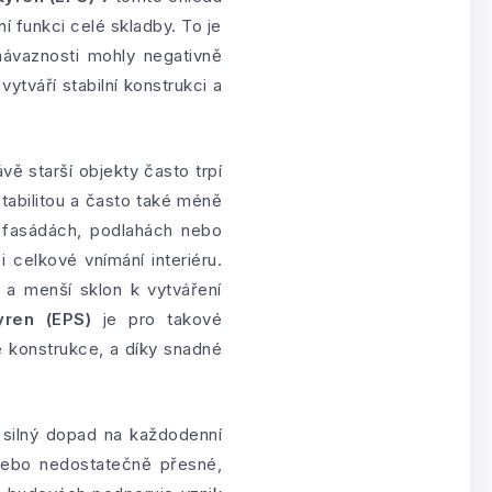
ní funkci celé skladby. To je
ávaznosti mohly negativně
vytváří stabilní konstrukci a
vě starší objekty často trpí
 stabilitou a často také méně
fasádách, podlahách nebo
celkové vnímání interiéru.
 a menší sklon k vytváření
yren (EPS)
je pro takové
é konstrukce, a díky snadné
 silný dopad na každodenní
é nebo nedostatečně přesné,