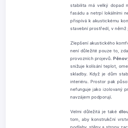
stabilita má velký dopad 
fasádu a netrpí lokálními n
přispívá k akustickému kom
stavební prostředí, v němž
Zlepšení akustického komfo
není důležité pouze to, zda
provozních projevů.
Pěnový
snižuje kolísání teplot, o
skladby. Když je dům stabi
interiéru. Prostor pak působ
nefunguje jako izolovaný p
navzájem podporují.
Velmi důležitá je také
dlo
tom, aby konstrukční vrst
podlahy, stěny a stropy z