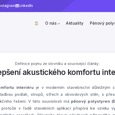
nstagram
LinkedIn
O nás
Aktuality
Pěnový poly
Definice pojmu ze slovníku a související články:
epšení akustického komfortu inte
mfortu interiéru
je v moderním stavebnictví důležitým cí
kladbou podlah, stropů, střech a obvodových stěn, s přesn
ukčního řešení. V této souvislosti má
pěnový polystyren (
rotože v řadě stavebních aplikací přispívá ke vzniku vyr