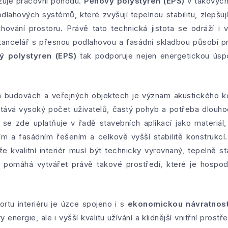
ižuje pracovní pohodu.
Pěnový polystyren (EPS)
v takových
ahových systémů, které zvyšují tepelnou stabilitu, zlepšují 
hování prostoru. Právě tato technická jistota se odráží i v 
 kancelář s přesnou podlahovou a fasádní skladbou působí pr
ý polystyren (EPS)
tak podporuje nejen energetickou úspor
h budovách a veřejných objektech je význam akustického kom
etává vysoký počet uživatelů, častý pohyb a potřeba dlouh
se zde uplatňuje v řadě stavebních aplikací jako materiál, 
m a fasádním řešením a celkově vyšší stabilitě konstrukcí.
e kvalitní interiér musí být technicky vyrovnaný, tepelně st
pomáhá vytvářet právě takové prostředí, které je hospod
rtu interiéru je úzce spojeno i s
ekonomickou návratnost
y energie, ale i vyšší kvalitu užívání a klidnější vnitřní prostř