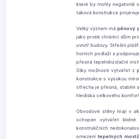
které by mohly negativně o
taková konstrukce projevuje
Velký význam má
pěnový p
jako prvek chránící dům pro
uvnitř budovy. Střešní pláš
horních podlaží a podporuje 
přesná tepelněizolační vrst
Díky možnosti vytvářet z
konstrukce s vysokou mírou
střecha je přesná, stabilní 
hlediska celkového komfort
Obvodové stěny hrají v ak
schopen vytvářet klidné
konstrukčních nedokonalos
omezení
tepelných most