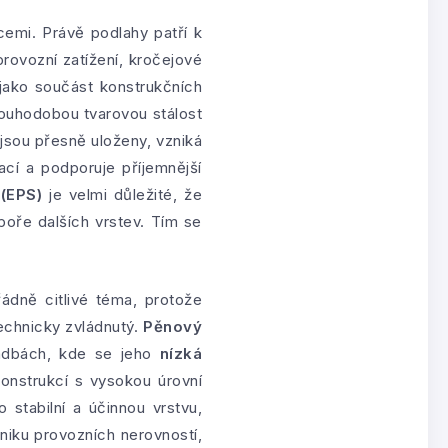
cemi. Právě podlahy patří k
provozní zatížení, kročejové
jako součást konstrukčních
louhodobou tvarovou stálost
 jsou přesně uloženy, vzniká
ací a podporuje příjemnější
(EPS)
je velmi důležité, že
poře dalších vrstev. Tím se
dně citlivé téma, protože
echnicky zvládnutý.
Pěnový
adbách, kde se jeho
nízká
konstrukcí s vysokou úrovní
o stabilní a účinnou vrstvu,
zniku provozních nerovností,