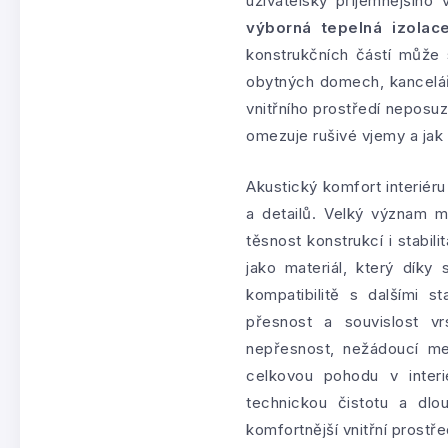
uživatelsky příjemnějšího 
výborná tepelná izolac
konstrukčních částí může 
obytných domech, kancelář
vnitřního prostředí neposuz
omezuje rušivé vjemy a jak
Akustický komfort interiér
a detailů. Velký význam m
těsnost konstrukcí i stabil
jako materiál, který díky
kompatibilitě s dalšími 
přesnost a souvislost vr
nepřesnost, nežádoucí mez
celkovou pohodu v inter
technickou čistotu a dlo
komfortnější vnitřní prostře