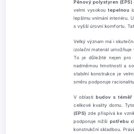
Pěnový polystyren (EPS)
velmi vysokou
tepelnou i
lepšímu vnímání interiéru. 
s vyšší úrovní komfortu. T
Velký význam má i skutečn
izolační materiál umožňuje 
To je důležité nejen pro 
nadměrnou hmotností a sou
stabilní konstrukce je velm
směru podporuje racionalitu
V oblasti
budov s téměř 
celkové kvality domu. Tyt
(EPS)
zde přispívá ke vzni
podporuje nižší
potřebu c
konstrukční skladbou. Práv