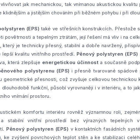
vlivňovat jak mechanickou, tak vnímanou akustickou kvalitu p
 klidnějším a jistějším chováním při běžném pohybu i při dlo
olystyren (EPS)
také ve střešních konstrukcích. Přestože 
ti povětrnosti a tepelným ztrátám, její řešení má vliv i na ce
ť, který je technicky přesný, stabilní a dobře navržený, přisp
lepší kvalitu vnitřního prostředí.
Pěnový polystyren (EPS)
va, která zlepšuje
energetickou účinnost
a současně podpor
pěnového polystyrenu (EPS)
i přesně tvarované spádové p
 geometrické přesnosti, což zvyšuje celkovou technickou kv
a dlouhodobě funkční, působí vyrovnaněji i v interiéru, a to ja
ního vnímání prostoru.
ustickém komfortu interiéru rovněž významnou roli, zejm
 a stabilní vnitřní prostředí bez výrazných tepelných
tí.
Pěnový polystyren (EPS)
v kontaktních fasádních syst
ů
, ke zvýšení povrchových teplot stěn a ke stabilizaci cel