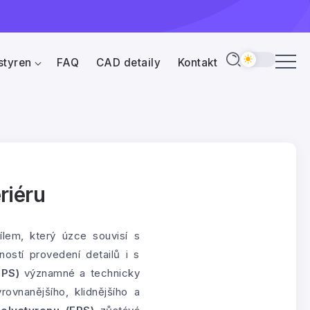
styren
FAQ
CAD detaily
Kontakt
riéru
lem, který úzce souvisí s
ostí provedení detailů i s
EPS)
významné a technicky
ovnanějšího, klidnějšího a