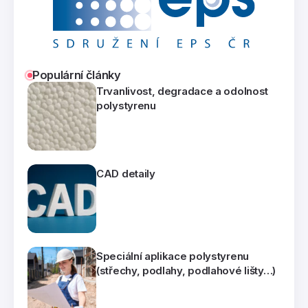
Populární články
Trvanlivost, degradace a odolnost
polystyrenu
CAD detaily
Speciální aplikace polystyrenu
(střechy, podlahy, podlahové lišty…)