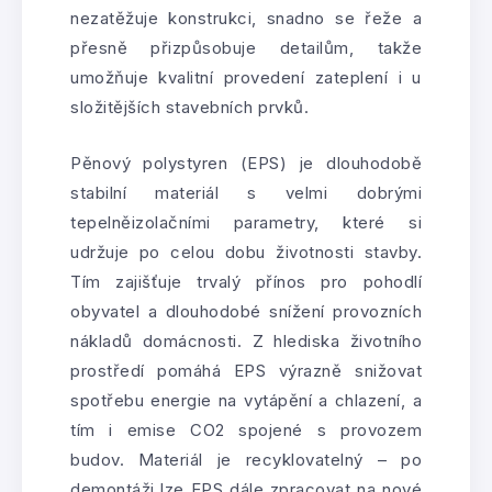
nezatěžuje konstrukci, snadno se řeže a
přesně přizpůsobuje detailům, takže
umožňuje kvalitní provedení zateplení i u
složitějších stavebních prvků.
Pěnový polystyren (EPS) je dlouhodobě
stabilní materiál s velmi dobrými
tepelněizolačními parametry, které si
udržuje po celou dobu životnosti stavby.
Tím zajišťuje trvalý přínos pro pohodlí
obyvatel a dlouhodobé snížení provozních
nákladů domácnosti. Z hlediska životního
prostředí pomáhá EPS výrazně snižovat
spotřebu energie na vytápění a chlazení, a
tím i emise CO2 spojené s provozem
budov. Materiál je recyklovatelný – po
demontáži lze EPS dále zpracovat na nové