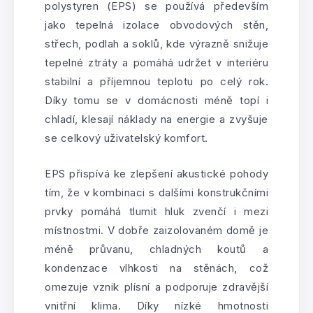
polystyren (EPS) se používá především
jako tepelná izolace obvodových stěn,
střech, podlah a soklů, kde výrazně snižuje
tepelné ztráty a pomáhá udržet v interiéru
stabilní a příjemnou teplotu po celý rok.
Díky tomu se v domácnosti méně topí i
chladí, klesají náklady na energie a zvyšuje
se celkový uživatelský komfort.
EPS přispívá ke zlepšení akustické pohody
tím, že v kombinaci s dalšími konstrukčními
prvky pomáhá tlumit hluk zvenčí i mezi
místnostmi. V dobře zaizolovaném domě je
méně průvanu, chladných koutů a
kondenzace vlhkosti na stěnách, což
omezuje vznik plísní a podporuje zdravější
vnitřní klima. Díky nízké hmotnosti