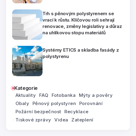
Trh s pěnovým polystyrenem se
vrací k růstu. Klíčovou roli sehrají
renovace, změny legislativy a důraz
na uhlíkovou stopu materiálů
Systémy ETICS a skladba fasády z
polystyrenu
Kategorie
Aktuality
FAQ
Fotobanka
Mýty a pověry
Obaly
Pěnový polystyren
Porovnání
Požární bezpečnost
Recyklace
Tiskové zprávy
Videa
Zateplení