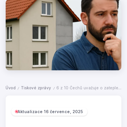
Úvod
Tiskové zprávy
6 z 10 Čechů uvažuje o zateplení či jiném úsporném opatření, polovina z nich by zvážila čerpání připravovaného nízkoúročeného úvěru
/
/
Aktualizace 16 července, 2025