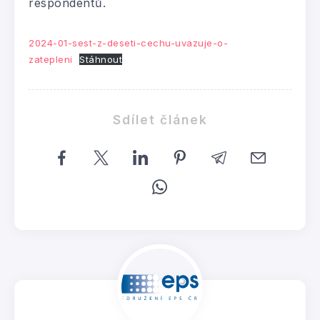
respondentů.
2024-01-sest-z-deseti-cechu-uvazuje-o-
zatepleni
Stáhnout
Sdílet článek