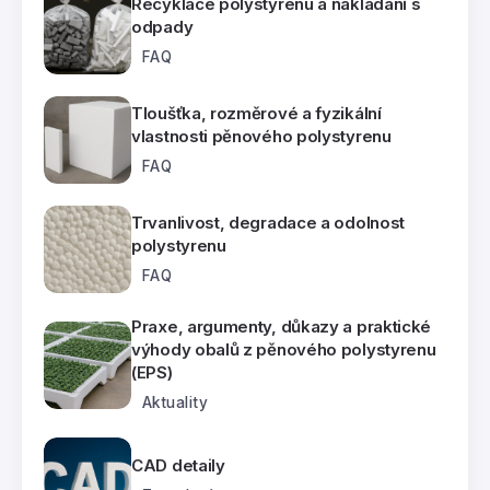
Recyklace polystyrenu a nakládání s
odpady
FAQ
Tloušťka, rozměrové a fyzikální
vlastnosti pěnového polystyrenu
FAQ
Trvanlivost, degradace a odolnost
polystyrenu
FAQ
Praxe, argumenty, důkazy a praktické
výhody obalů z pěnového polystyrenu
(EPS)
Aktuality
CAD detaily