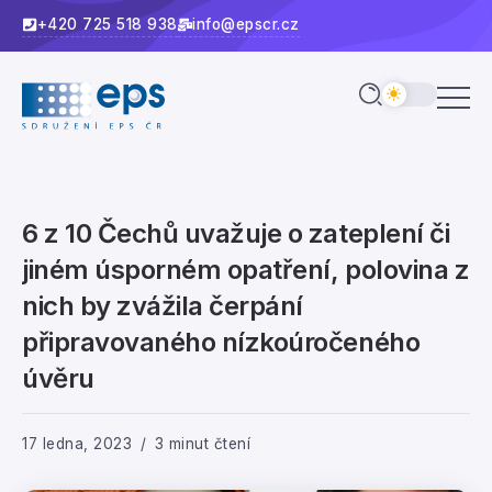
+420 725 518 938
info@epscr.cz
6 z 10 Čechů uvažuje o zateplení či
jiném úsporném opatření, polovina z
nich by zvážila čerpání
připravovaného nízkoúročeného
úvěru
17 ledna, 2023
3 minut čtení