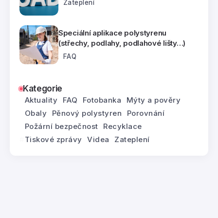
Zateplení
Speciální aplikace polystyrenu
(střechy, podlahy, podlahové lišty…)
FAQ
Kategorie
Aktuality
FAQ
Fotobanka
Mýty a pověry
Obaly
Pěnový polystyren
Porovnání
Požární bezpečnost
Recyklace
Tiskové zprávy
Videa
Zateplení