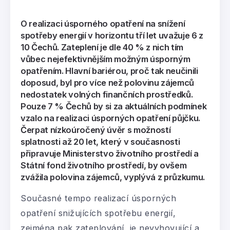
O realizaci úsporného opatření na snížení
spotřeby energií v horizontu tří let uvažuje 6 z
10 Čechů. Zateplení je dle 40 % z nich tím
vůbec nejefektivnějším možným úsporným
opatřením. Hlavní bariérou, proč tak neučinili
doposud, byl pro více než polovinu zájemců
nedostatek volných finančních prostředků.
Pouze 7 % Čechů by si za aktuálních podmínek
vzalo na realizaci úsporných opatření půjčku.
Čerpat nízkoúročený úvěr s možností
splatnosti až 20 let, který v současnosti
připravuje Ministerstvo životního prostředí a
Státní fond životního prostředí, by ovšem
zvážila polovina zájemců, vyplývá z průzkumu.
Současné tempo realizací úsporných
opatření snižujících spotřebu energií,
zejména pak zateplování, je nevyhovující a