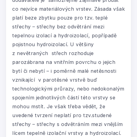
dodavatele je samozřejmě zajímavé prodat
co nejvíce materiálových vrstev. Zásada však
platí beze zbytku pouze pro tzv. teplé
střechy – střechy bez odvětrání mezi
tepelnou izolací a hydroizolací, popřípadě
pojistnou hydroizolací. U většiny
z nevětraných střech rozhoduje
parozábrana na vnitřním povrchu o jejich
bytí či nebytí – i poměrně malé netěsnosti
vznikající v parotěsné vrstvě buď
technologickými průrazy, nebo nedokonalým
spojením jednotlivých částí této vrstvy se
mohou mstít. Je však třeba vědět, že
uvedené tvrzení neplatí pro tzv.studené
střechy – střechy s odvětráním mezi vnějším
lícem tepelně izolační vrstvy a hydroizolací.