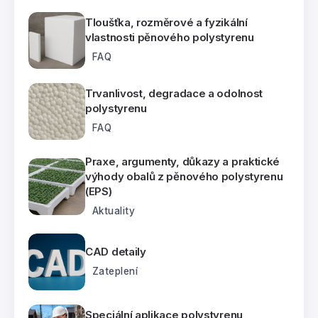
Tloušťka, rozměrové a fyzikální
vlastnosti pěnového polystyrenu
FAQ
Trvanlivost, degradace a odolnost
polystyrenu
FAQ
Praxe, argumenty, důkazy a praktické
výhody obalů z pěnového polystyrenu
(EPS)
Aktuality
CAD detaily
Zateplení
Speciální aplikace polystyrenu