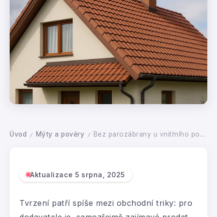
Úvod
Mýty a pověry
Bez parozábrany u vnitřního povrchu není možné provést bezpečné zateplení šikmé střechy podkroví
/
/
Aktualizace 5 srpna, 2025
Tvrzení patří spíše mezi obchodní triky: pro