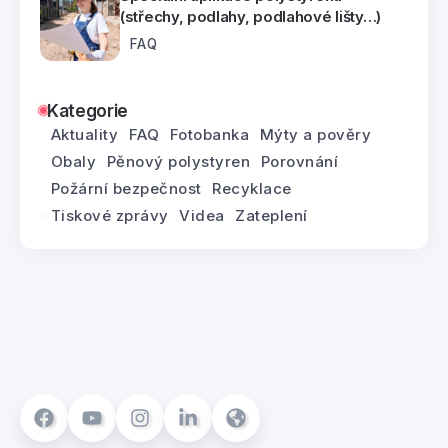
(střechy, podlahy, podlahové lišty…)
FAQ
Kategorie
Aktuality
FAQ
Fotobanka
Mýty a pověry
Obaly
Pěnový polystyren
Porovnání
Požární bezpečnost
Recyklace
Tiskové zprávy
Videa
Zateplení