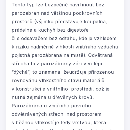
Tento typ lze bezpečně navrhnout bez
parozábran nad většinou podkrovních
prostorů (výjimku představuje koupelna,
prádelna a kuchyň bez digestoře
či s odsavačem bez odtahu, kde je vzhledem
k riziku nadměrné vlhkosti vnitřního vzduchu
pojistná parozábrana na místě). Odvětraná
střecha bez parozábrany zároveň lépe
“dýchá”, to znamená, žeudržuje přirozenou
rovnováhu vlhkostního stavu materiálů
v konstrukci a vnitřního prostředí, což je
nutné zejména u dřevěných krovů.
Parozábrana u vnitřního povrchu
odvětrávaných střech nad prostorem
s běžnou vlhkostí je tedy vrstvou, která