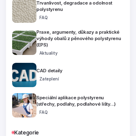
Trvanlivost, degradace a odolnost
polystyrenu
FAQ
Praxe, argumenty, důkazy a praktické
výhody obalů z pěnového polystyrenu
(EPS)
Aktuality
CAD detaily
Zateplení
Speciální aplikace polystyrenu
(střechy, podlahy, podlahové lišty…)
FAQ
Kategorie