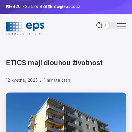
+420 725 518 938
info@epscr.cz
ETICS mají dlouhou životnost
12 května, 2025
1 minuta čtení