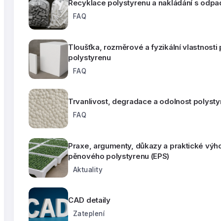
Recyklace polystyrenu a nakládání s odpa
FAQ
Tloušťka, rozměrové a fyzikální vlastnost
polystyrenu
FAQ
Trvanlivost, degradace a odolnost polyst
FAQ
Praxe, argumenty, důkazy a praktické výh
pěnového polystyrenu (EPS)
Aktuality
CAD detaily
Zateplení