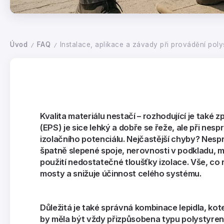
Úvod
FAQ
Instalace, aplikace a závady při provádění pol
/
/
Kvalita materiálu nestačí – rozhodující je také
(EPS) je sice lehký a dobře se řeže, ale při nes
izolačního potenciálu. Nejčastější chyby?
Nespr
špatně slepené spoje, nerovnosti v podkladu,
použití nedostatečné tloušťky izolace
. Vše, co
mosty a snižuje účinnost celého systému.
Důležitá je také správná kombinace lepidla, ko
by měla být vždy přizpůsobena typu polystyrenu