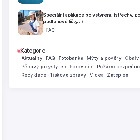
Speciální aplikace polystyrenu (střechy, p
podlahové lišty…)
FAQ
Kategorie
Aktuality
FAQ
Fotobanka
Mýty a pověry
Obaly
Pěnový polystyren
Porovnání
Požární bezpečno
Recyklace
Tiskové zprávy
Videa
Zateplení