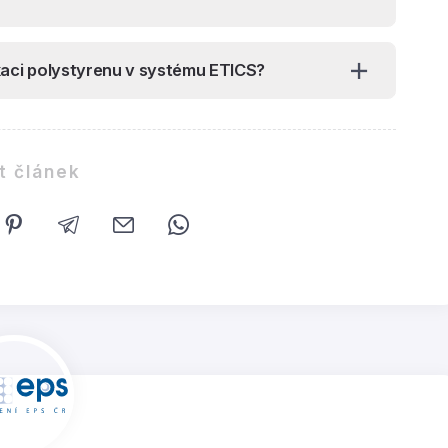
likaci polystyrenu v systému ETICS?
t článek