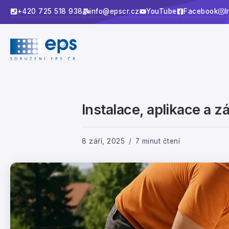
+420 725 518 938
info@epscr.cz
YouTube
Facebook
I
Instalace, aplikace a 
8 září, 2025
7 minut čtení