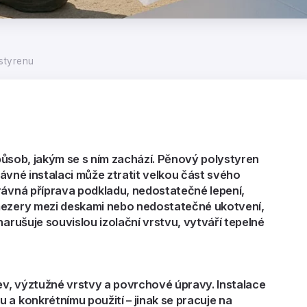
ystyrenu
 způsob, jakým se s ním zachází. Pěnový polystyren
právné instalaci může ztratit velkou část svého
ávná příprava podkladu
, nedostatečné lepení,
 mezery mezi deskami nebo nedostatečné ukotvení
,
 narušuje souvislou izolační vrstvu, vytváří tepelné
tev, výztužné vrstvy a povrchové úpravy. Instalace
 a konkrétnímu použití – jinak se pracuje na