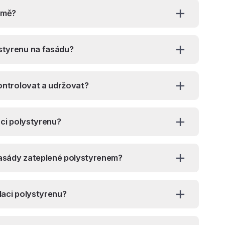
zimě?
styrenu na fasádu?
kontrolovat a udržovat?
aci polystyrenu?
fasády zateplené polystyrenem?
laci polystyrenu?