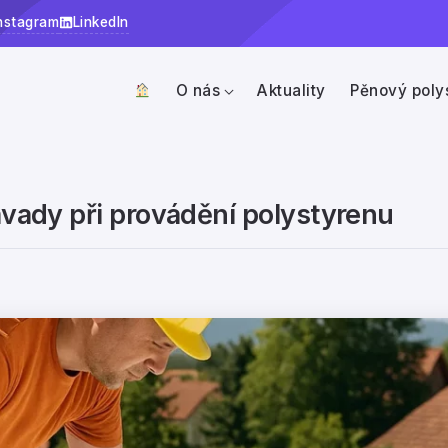
nstagram
LinkedIn
O nás
Aktuality
Pěnový poly
závady při provádění polystyrenu