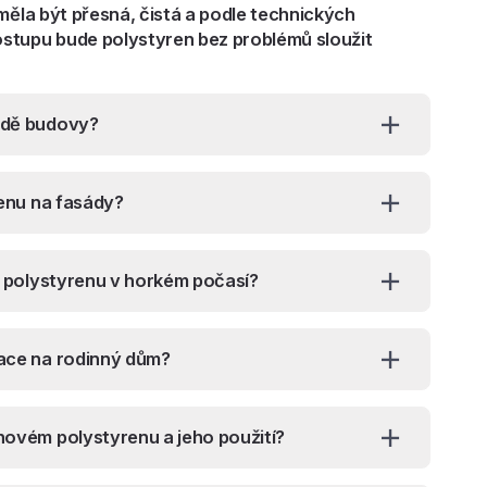
měla být přesná, čistá a podle technických
stupu bude polystyren bez problémů sloužit
sádě budovy?
renu na fasády?
ci polystyrenu v horkém počasí?
lace na rodinný dům?
novém polystyrenu a jeho použití?