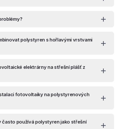
 problémy?
kombinovat polystyren s hořlavými vrstvami
ovoltaické elektrárny na střešní plášť z
nstalaci fotovoltaiky na polystyrenových
ny často používá polystyren jako střešní