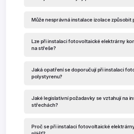
Může nesprávná instalace izolace způsobit
Lze při instalaci fotovoltaické elektrárny 
na střeše?
Jaká opatření se doporučují při instalaci fot
polystyrenu?
Jaké legislativní požadavky se vztahují na i
střechách?
Proč se při instalaci fotovoltaické elektrár
plášť?