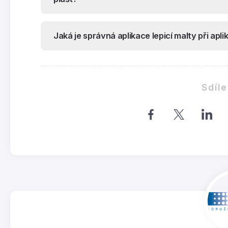
Jaká je správná aplikace lepicí malty při ap
Sdíle