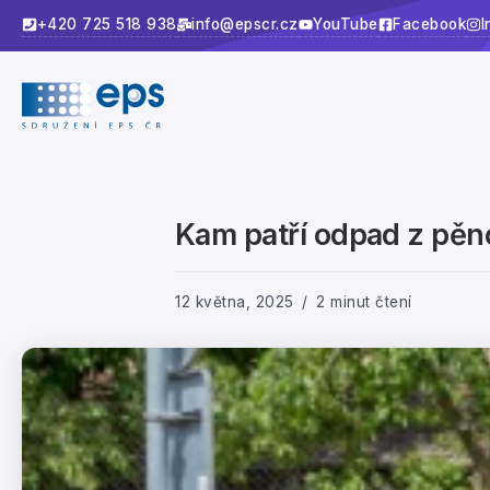
+420 725 518 938
info@epscr.cz
YouTube
Facebook
I
Kam patří odpad z pěn
12 května, 2025
2 minut čtení