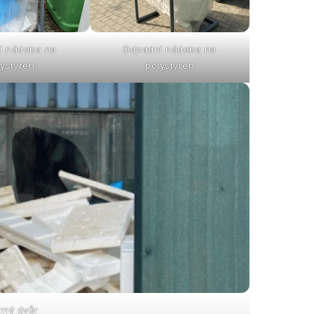
í nádoba na
Odpadní nádoba na
ystyren
polystyren
rný dvůr