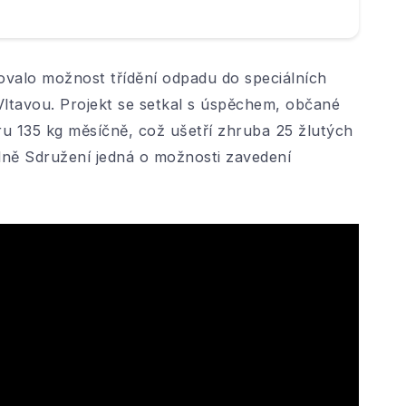
ovalo možnost třídění odpadu do speciálních
Vltavou. Projekt se setkal s úspěchem, občané
u 135 kg měsíčně, což ušetří zhruba 25 žlutých
álně Sdružení jedná o možnosti zavedení