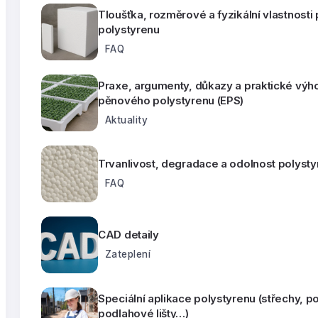
Tloušťka, rozměrové a fyzikální vlastnost
polystyrenu
FAQ
Praxe, argumenty, důkazy a praktické výh
pěnového polystyrenu (EPS)
Aktuality
Trvanlivost, degradace a odolnost polyst
FAQ
CAD detaily
Zateplení
Speciální aplikace polystyrenu (střechy, p
podlahové lišty…)