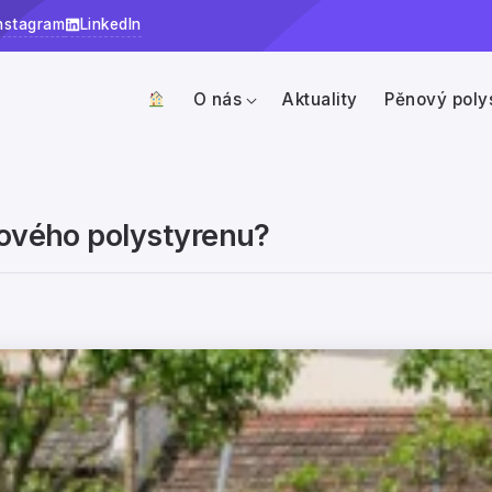
nstagram
LinkedIn
O nás
Aktuality
Pěnový poly
ového polystyrenu?