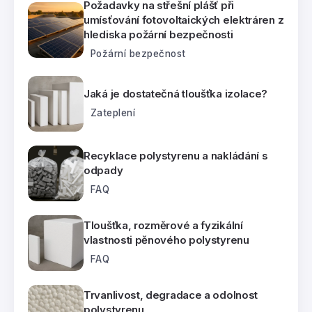
Požadavky na střešní plášť při
umísťování fotovoltaických elektráren z
hlediska požární bezpečnosti
Požární bezpečnost
Jaká je dostatečná tloušťka izolace?
Zateplení
Recyklace polystyrenu a nakládání s
odpady
FAQ
Tloušťka, rozměrové a fyzikální
vlastnosti pěnového polystyrenu
FAQ
Trvanlivost, degradace a odolnost
polystyrenu