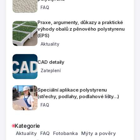
FAQ
Praxe, argumenty, důkazy a praktické
výhody obalů z pěnového polystyrenu
(EPS)
Aktuality
CAD detaily
Zateplení
Speciální aplikace polystyrenu
(střechy, podlahy, podlahové lišty…)
FAQ
Kategorie
Aktuality
FAQ
Fotobanka
Mýty a pověry