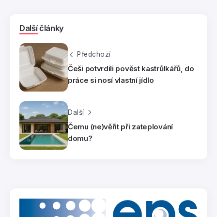
Další články
Předchozí
Češi potvrdili pověst kastrůlkářů, do
práce si nosí vlastní jídlo
Další
Čemu (ne)věřit při zateplování
domu?