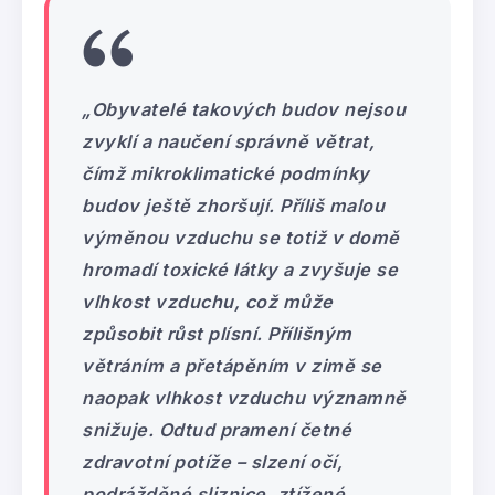
„Obyvatelé takových budov nejsou
zvyklí a naučení správně větrat,
čímž mikroklimatické podmínky
budov ještě zhoršují. Příliš malou
výměnou vzduchu se totiž v domě
hromadí toxické látky a zvyšuje se
vlhkost vzduchu, což může
způsobit růst plísní. Přílišným
větráním a přetápěním v zimě se
naopak vlhkost vzduchu významně
snižuje. Odtud pramení četné
zdravotní potíže – slzení očí,
podrážděné sliznice, ztížené