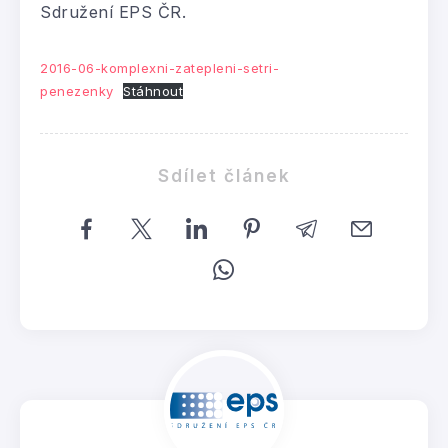
Sdružení EPS ČR.
2016-06-komplexni-zatepleni-setri-
penezenky
Stáhnout
Sdílet článek