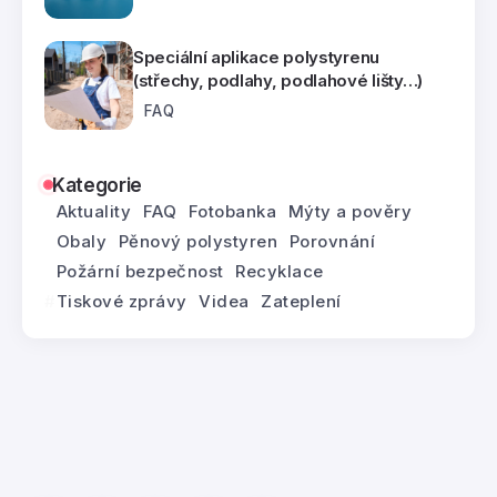
Speciální aplikace polystyrenu
(střechy, podlahy, podlahové lišty…)
FAQ
Kategorie
Aktuality
FAQ
Fotobanka
Mýty a pověry
Obaly
Pěnový polystyren
Porovnání
Požární bezpečnost
Recyklace
Tiskové zprávy
Videa
Zateplení