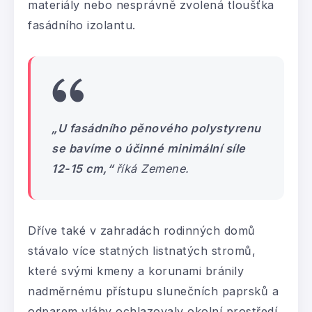
materiály nebo nesprávně zvolená tloušťka
fasádního izolantu.
„U fasádního pěnového polystyrenu
se bavíme o účinné minimální síle
12-15 cm,“
říká Zemene.
Dříve také v zahradách rodinných domů
stávalo více statných listnatých stromů,
které svými kmeny a korunami bránily
nadměrnému přístupu slunečních paprsků a
odparem vláhy ochlazovaly okolní prostředí.