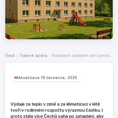
Úvod
Tiskové zprávy
Komplexní zateplení šetří peněženky. Své výhody má i v létě.
/
/
Aktualizace 16 července, 2025
Výdaje za teplo v zimě a za klimatizaci v létě
tvoří v rodinném rozpočtu výraznou částku. I
proto stále více Čechů sahá po zateplení, aby