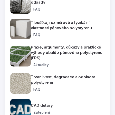
odpady
FAQ
Tloušťka, rozměrové a fyzikální
vlastnosti pěnového polystyrenu
FAQ
Praxe, argumenty, důkazy a praktické
výhody obalů z pěnového polystyrenu
(EPS)
Aktuality
Trvanlivost, degradace a odolnost
polystyrenu
FAQ
CAD detaily
Zateplení