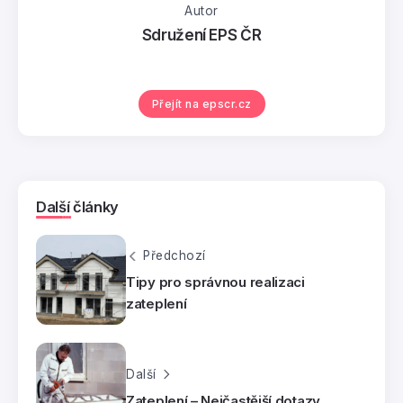
Autor
Sdružení EPS ČR
Přejít na epscr.cz
Další články
Předchozí
Tipy pro správnou realizaci
zateplení
Další
Zateplení – Nejčastější dotazy