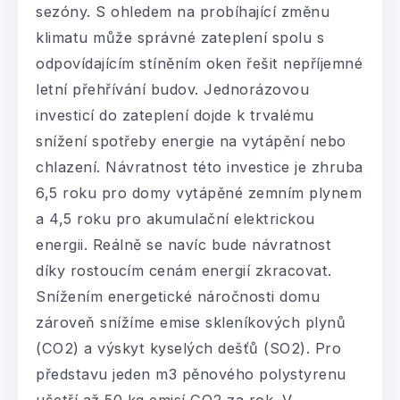
sezóny. S ohledem na probíhající změnu
klimatu může správné zateplení spolu s
odpovídajícím stíněním oken řešit nepříjemné
letní přehřívání budov. Jednorázovou
investicí do zateplení dojde k trvalému
snížení spotřeby energie na vytápění nebo
chlazení. Návratnost této investice je zhruba
6,5 roku pro domy vytápěné zemním plynem
a 4,5 roku pro akumulační elektrickou
energii. Reálně se navíc bude návratnost
díky rostoucím cenám energií zkracovat.
Snížením energetické náročnosti domu
zároveň snížíme emise skleníkových plynů
(CO2) a výskyt kyselých dešťů (SO2). Pro
představu jeden m3 pěnového polystyrenu
ušetří až 50 kg emisí CO2 za rok. V