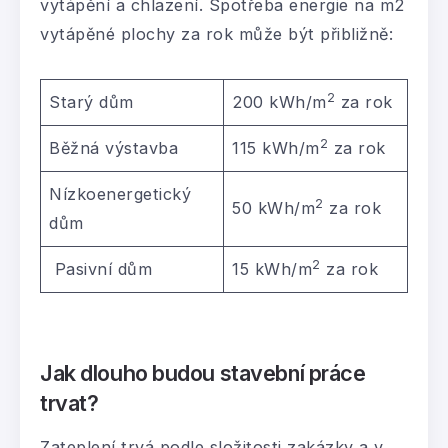
vytápění a chlazení. Spotřeba energie na m2
vytápěné plochy za rok může být přibližně:
2
Starý dům
200 kWh/m
za rok
2
Běžná výstavba
115 kWh/m
za rok
Nízkoenergetický
2
50 kWh/m
za rok
dům
2
Pasivní dům
15 kWh/m
za rok
Jak dlouho budou stavební práce
trvat?
Zateplení trvá podle složitosti zakázky a v