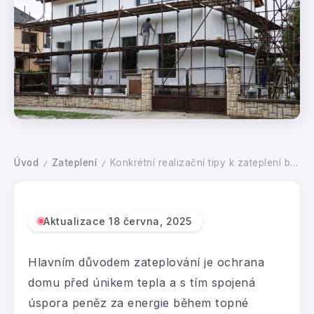
Úvod
Zateplení
Konkrétní realizační tipy k zateplení budovy. Proč vlastně zateplit dům?
/
/
Aktualizace 18 června, 2025
Hlavním důvodem zateplování je ochrana
domu před únikem tepla a s tím spojená
úspora peněz za energie během topné