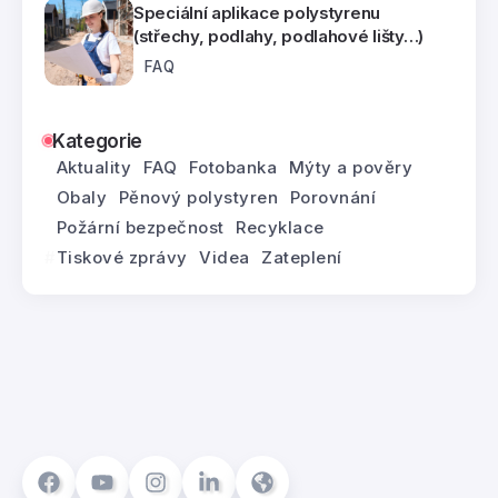
Speciální aplikace polystyrenu
(střechy, podlahy, podlahové lišty…)
FAQ
Kategorie
Aktuality
FAQ
Fotobanka
Mýty a pověry
Obaly
Pěnový polystyren
Porovnání
Požární bezpečnost
Recyklace
Tiskové zprávy
Videa
Zateplení