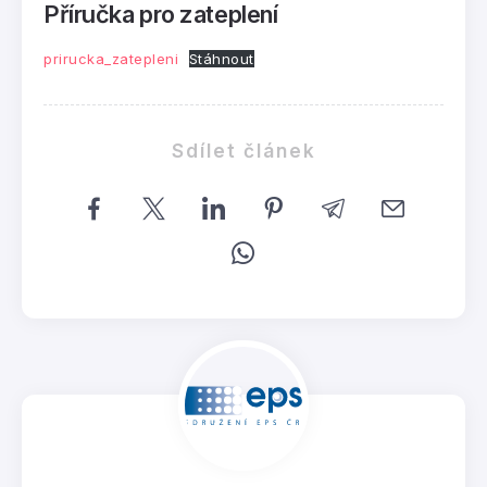
Příručka pro zateplení
prirucka_zatepleni
Stáhnout
Sdílet článek