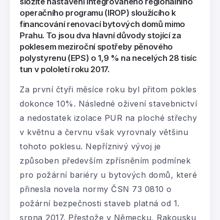
složité nastavení Integrovaného regionálního
operačního programu (IROP) sloužícího k
financování renovací bytových domů mimo
Prahu. To jsou dva hlavní důvody stojící za
poklesem meziroční spotřeby pěnového
polystyrenu (EPS) o 1,9 % na necelých 28 tisíc
tun v pololetí roku 2017.
Za první čtyři měsíce roku byl přitom pokles
dokonce 10%. Následné oživení stavebnictví
a nedostatek izolace PUR na ploché střechy
v květnu a červnu však vyrovnaly většinu
tohoto poklesu. Nepříznivý vývoj je
způsoben především zpřísněním podmínek
pro požární bariéry u bytových domů, které
přinesla novela normy ČSN 73 0810 o
požární bezpečnosti staveb platná od 1.
srpna 2017. Přestože v Německu, Rakousku