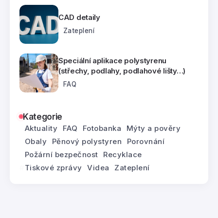
CAD detaily
Zateplení
Speciální aplikace polystyrenu
(střechy, podlahy, podlahové lišty…)
FAQ
Kategorie
Aktuality
FAQ
Fotobanka
Mýty a pověry
Obaly
Pěnový polystyren
Porovnání
Požární bezpečnost
Recyklace
Tiskové zprávy
Videa
Zateplení