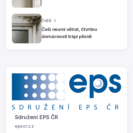
Další
Češi neumí větrat, čtvrtinu
domácností trápí plísně
Sdružení EPS ČR
epscr.cz