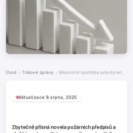
Úvod
Tiskové zprávy
Meziroční spotřeba polystyrenu v pololetí klesla. Navině jsou požární předpisy a složitost dotací
/
/
Aktualizace 8 srpna, 2025
Zbytečně přísná novela požárních předpisů a